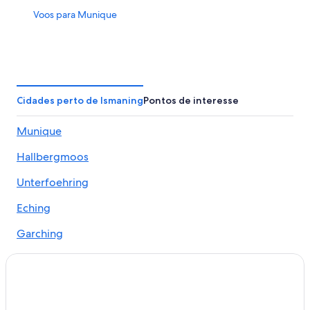
Voos para Munique
Cidades perto de Ismaning
Pontos de interesse
Munique
Hallbergmoos
Unterfoehring
Eching
Garching
Aschheim
Finsing