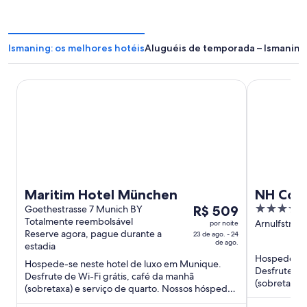
Ismaning: os melhores hotéis
Aluguéis de temporada – Ismaning
Maritim Hotel München
NH Collecti
Maritim Hotel München
NH Coll
O
4.5
Goethestrasse 7 Munich BY
R$ 509
Totalmente reembolsável
preço
out
Arnulfstras
por noite
Reserve agora, pague durante a
23 de ago. - 24
é
of
de ago.
estadia
de
5
Hospede-se 
Hospede-se neste hotel de luxo em Munique.
R$ 509
Desfrute de 
Desfrute de Wi-Fi grátis, café da manhã
por
(sobretaxa)
(sobretaxa) e serviço de quarto. Nossos hóspedes
diária
elogiam os f
elogiam o café da manhã e ...