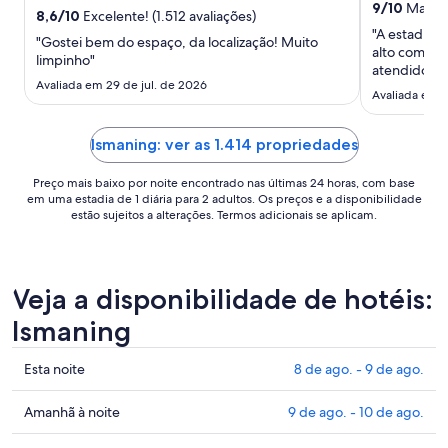
para
9
/
10
Maravil
8,6
/
10
Excelente! (1.512 avaliações)
uma
"A estadia f
"Gostei bem do espaço, da localização! Muito
estadia
alto com vi
limpinho"
de
atendido. O
Avaliada em 29 de jul. de 2026
23
da Estação c
Avaliada em 2
chegar com 
de
estadia sust
ago.
camareiras re
Ismaning: ver as 1.414 propriedades
a
24
Preço mais baixo por noite encontrado nas últimas 24 horas, com base
de
em uma estadia de 1 diária para 2 adultos. Os preços e a disponibilidade
ago..
estão sujeitos a alterações. Termos adicionais se aplicam.
Veja a disponibilidade de hotéis:
Ismaning
Confira
Esta noite
8 de ago. - 9 de ago.
os
preços
Confira
Amanhã à noite
9 de ago. - 10 de ago.
em
os