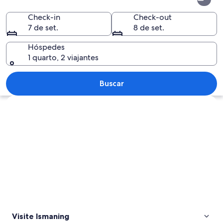
Check-in
Check-out
7 de set.
8 de set.
Hóspedes
1 quarto, 2 viajantes
Um edifício com janelas amplas e fach
Buscar
Explorar mapa
Visite Ismaning