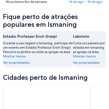
Ismaning
preços
Confira
No próximo fim de semana
14 de ago. - 16 de ago.
para
em
os
esta
Ismaning
preços
Fique perto de atrações
noite,
para
em
8
amanhã
Ismaning
populares em Ismaning
de
à
para
ago.
noite,
o
Estádio Professor Erich Greipl
Labirinto
-
9
próximo
9
de
fim
Durante a sua viagem a Ismaning, participe de
Curta um passeio por La
de
ago.
um evento em Estádio Professor Erich Greipl.
de
estadia em Ismaning. De
Percorra os jardins ou visite as igrejas na área.
as igrejas na área.
ago.
-
semana,
Mostrar menos
Mostrar menos
10
14
Ver propriedades
de
Ver propriedades
de
ago.
ago.
-
Cidades perto de Ismaning
16
de
ago.