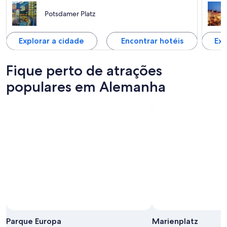
Potsdamer Platz
Explorar a cidade
Encontrar hotéis
Exp
Fique perto de atrações
populares em Alemanha
Foto de Isabelle Bhend
Foto
grátis
Parque Europa
Marienplatz