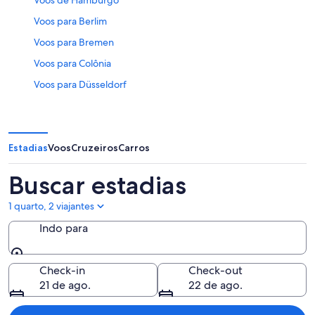
Voos de Hamburgo
Voos para Berlim
Voos para Bremen
Voos para Colônia
Voos para Düsseldorf
Voos para Frankfurt
Voos para Hamburgo
Estadias
Voos para Munique
Voos
Cruzeiros
Carros
Voos para Nuremberg
Buscar estadias
Voos para Stuttgart
1 quarto, 2 viajantes
Indo para
Indo para
Check-in
Check-out
21 de ago.
22 de ago.