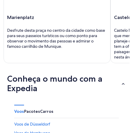
Marienplatz
Castelo
Desfrute desta praça no centro da cidade como base
Castelo N
para seus passeios turísticos ou como ponto para
que merec
observar o movimento das pessoas e admirar o
planeje o 
famoso carrilhão de Munique.
tem a ofe
paisagens
nesta área
Conheça o mundo com a
Expedia
Voos
Pacotes
Carros
Voos de Düsseldorf