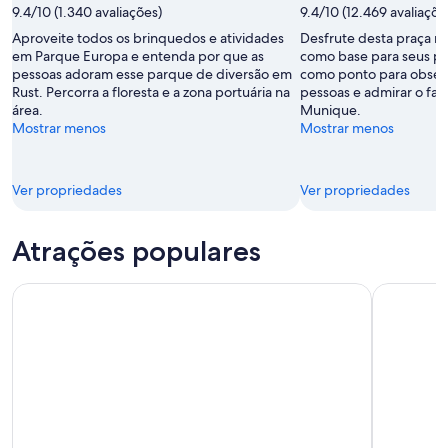
de
9.4/10 (1.340 avaliações)
9.4/10 (12.469 avaliaçõe
Isabelle
Aproveite todos os brinquedos e atividades
Desfrute desta praça n
Bhend
em Parque Europa e entenda por que as
como base para seus pas
pessoas adoram esse parque de diversão em
como ponto para obser
Rust. Percorra a floresta e a zona portuária na
pessoas e admirar o fam
área.
Munique.
Mostrar menos
Mostrar menos
Ver propriedades
Ver propriedades
Atrações populares
Marienplatz
Castelo N