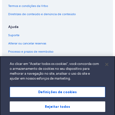
Termos e condições da Vrbo
Diretrizes de conteúdo e denúncia de conteúdo
Ajuda
Suporte
Alterar ou cancelar reservas
Processo e prazos de reembolso
Reserve um voo usando um crédito da companhia aérea
Ao clicar em “Aceitar todos os cookies”, você concorda com
Documentos para viagens internacionais
o armazenamento de cookies no seu dispositivo para
melhorar a navegação no site, analisar o uso do site e
ajudar em nossos esforços de marketing.
Definições de cookies
A Expedia, Inc. não se responsabiliza pelo conteúdo dos sites externos.
© 2026 Expedia, Inc., uma empresa do Expedia Group. Todos os direitos
reservados Expedia e o logotipo da Expedia são marcas registradas da
Expedia, Inc.
Rejeitar todos