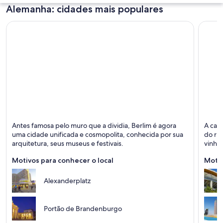
Alemanha: cidades mais populares
Um rio refletindo edifícios, uma igreja
Berlim
Frankf
Antes famosa pelo muro que a dividia, Berlim é agora
A cap
Compras, Museus e Negócios
Negóci
uma cidade unificada e cosmopolita, conhecida por sua
do ri
arquitetura, seus museus e festivais.
vinho
Motivos para conhecer o local
Motiv
Alexanderplatz
Portão de Brandenburgo