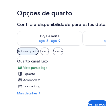
Quarto casal
Opções de quarto
Confira a disponibilidade para estas data
Verifica a disponibilidade para esta noite, ago. 8 - a
Verifica a dis
Hoje à noite
ago. 8 - ago. 9
a
Filtros
Todos os quartos
1 cama
2 camas
disponíveis
Carrega
Quarto com cama grande, vista
para
5
Quarto casal luxo
todas
os
Vista para o lago
as
quartos
1 quarto
fotos
de
Acomoda 2
Quarto
1 cama King
casal
Mais
Mais detalhes
luxo
detalhes
de
Ver preço
Quarto