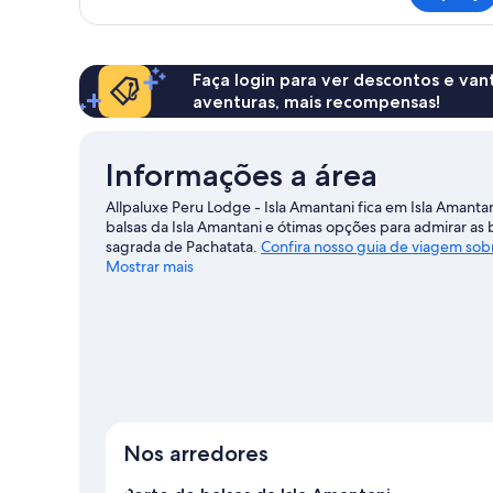
casal
luxo
Faça login para ver descontos e va
aventuras, mais recompensas!
Informações a área
Allpaluxe Peru Lodge - Isla Amantani fica em Isla Amanta
balsas da Isla Amantani e ótimas opções para admirar as 
sagrada de Pachatata.
Confira nosso guia de viagem sobr
Mostrar mais
Ver mais alojamentos - Isla Amantani
Nos arredores