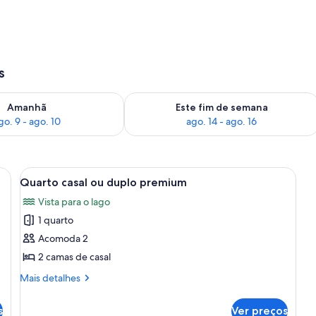
 ou duplo premium | Individualmente decorados
s
go. 9
ponibilidade para amanhã, ago. 9 - ago. 10
Verifica a disponibilidade para este f
Amanhã
Este fim de semana
go. 9 - ago. 10
ago. 14 - ago. 16
 para o mar e varanda com cadeiras e mesa.
Carrega
Quarto com duas camas, uma mesa pequ
5
Quarto casal ou duplo premium
todas
Vista para o lago
as
1 quarto
fotos
de
Acomoda 2
Quarto
2 camas de casal
casal
Mais
Mais detalhes
ou
detalhes
duplo
de
s
Ver preços
Quarto