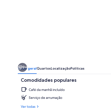
-
Isla
Amantani
9+
Visão geral
Quartos
Localização
Políticas
Comodidades populares
Café da manhã incluído
Serviço de arrumação
Ver todas