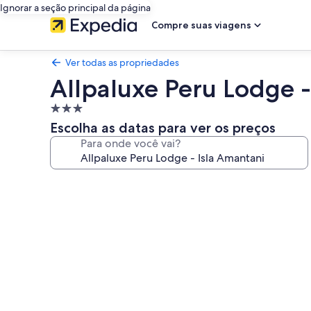
Ignorar a seção principal da página
Compre suas viagens
Ver todas as propriedades
Allpaluxe Peru Lodge -
Propriedade
3.0
Escolha as datas para ver os preços
estrelas
Para onde você vai?
Galeria
de
fotos
de
Allpaluxe
Peru
Lodge