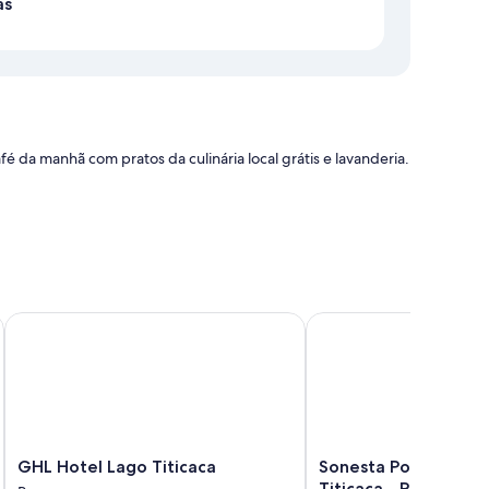
as
 da manhã com pratos da culinária local grátis e lavanderia.
GHL Hotel Lago Titicaca
Sonesta Posadas del Inc
GHL
Sonesta
GHL Hotel Lago Titicaca
Sonesta Posadas del 
Hotel
Posadas
Titicaca - Puno