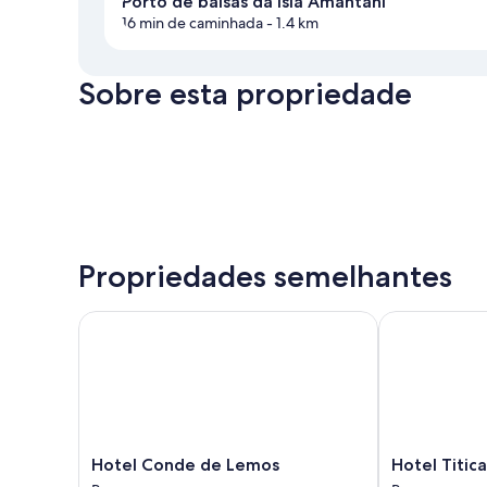
Porto de balsas da Isla Amantani
16 min de caminhada
- 1.4 km
Sobre esta propriedade
Propriedades semelhantes
Hotel Conde de Lemos
Hotel Titicac
Hotel
Hotel
Hotel Conde de Lemos
Hotel Titic
Conde
Titicaca