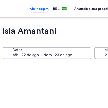
•
Abrir app
BRL
Anuncie a sua prop
 Isla Amantani
Datas
V