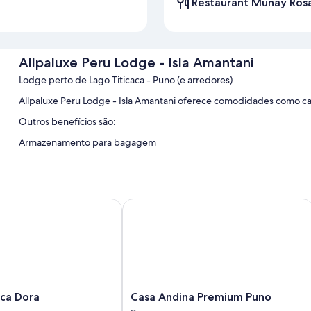
Restaurant Munay Ros
Allpaluxe Peru Lodge - Isla Amantani
Lodge perto de Lago Titicaca - Puno (e arredores)
Allpaluxe Peru Lodge - Isla Amantani oferece comodidades como café
Outros benefícios são:
Armazenamento para bagagem
a Dora
Casa Andina Premium Puno
Casa
aca Dora
Casa Andina Premium Puno
Andina