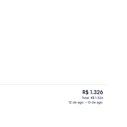
l ou duplo premium | Individualmente decorados
Quarto casal ou duplo premium | Ind
O
R$ 1.326
preço
Total: R$ 1.326
atual
12 de ago. – 13 de ago.
 luxo | Banheiro
Quarto casal luxo | Individualmente 
é
R$ 1.326