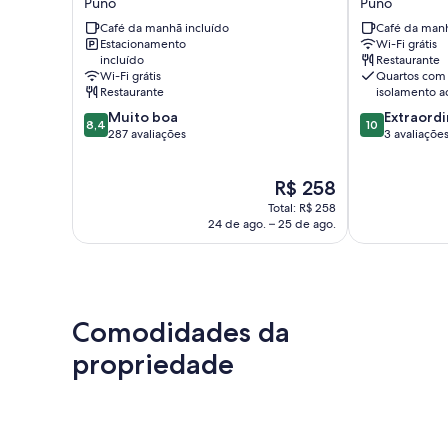
Puno
Puno
de
Dora
Café da manhã incluído
Café da manh
Lemos
Puno
Estacionamento
Wi-Fi grátis
Puno
incluído
Restaurante
Wi-Fi grátis
Quartos com
Restaurante
isolamento a
8.4
10.0
Muito boa
Extraordi
8,4
10
de
de
287 avaliações
3 avaliaçõe
10,
10,
Muito
Extraordinária
O
R$ 258
boa,
3
preço
287
avaliações
Total: R$ 258
é
avaliações
24 de ago. – 25 de ago.
de
R$ 258
Comodidades da
propriedade