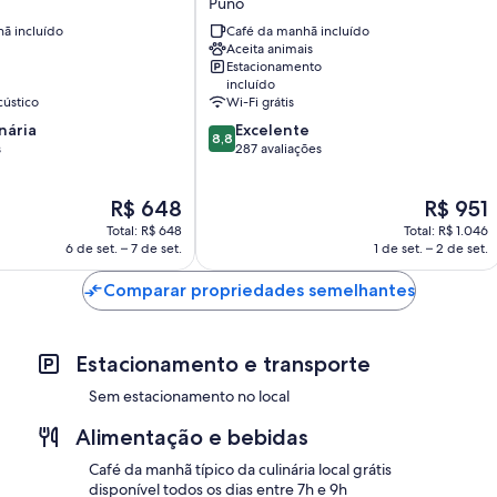
Puno
Premium
ã incluído
Café da manhã incluído
Puno
Aceita animais
Puno
Estacionamento
incluído
cústico
Wi-Fi grátis
8.8
nária
Excelente
8,8
de
s
287 avaliações
10,
,
Excelente,
O
O
R$ 648
R$ 951
287
preço
preço
avaliações
Total: R$ 648
Total: R$ 1.046
é
é
6 de set. – 7 de set.
1 de set. – 2 de set.
de
de
R$ 648
R$ 951
Comparar propriedades semelhantes
Estacionamento e transporte
Sem estacionamento no local
Alimentação e bebidas
Café da manhã típico da culinária local grátis
disponível todos os dias entre 7h e 9h