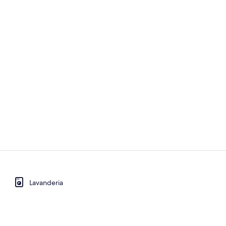
Quarto casa
Lavanderia
Quarto casal