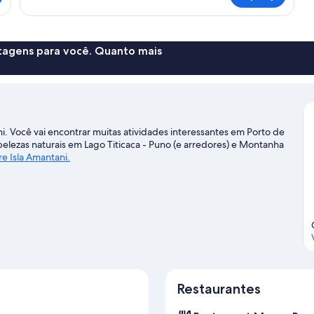
premium
casal
ou
duplo
premium
ntagens para você. Quanto mais
ni. Você vai encontrar muitas atividades interessantes em Porto de
belezas naturais em Lago Titicaca - Puno (e arredores) e Montanha
e Isla Amantani.
Restaurantes