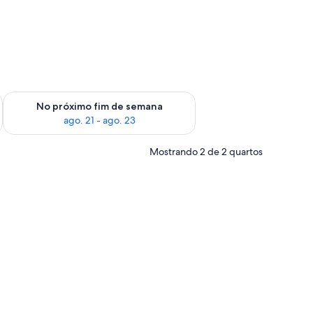
im de semana, ago. 14 - ago. 16
Verifica a disponibilidade para o próximo fim de semana, ago.
No próximo fim de semana
ago. 21 - ago. 23
Mostrando 2 de 2 quartos
ena e duas cadeiras. Vê-se o mar pela janela.