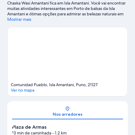
Chaska Wasi Amantani fica em Isla Amantani. Você vai encontrar
muitas atividades interessantes em Porto de balsas da Isla
Amantani e ótimas opções para admirar as belezas naturais em
Lago Titicaca - Puno (e arredores) e Montanha sagrada de
Mostrar mais
Pachatata. Curta as atividades aquáticas que a área oferece,
como pesca.
Confira nosso guia de viagem sobre Isla Amantani.
Ver mais B&Bs - Isla Amantani
Comunidad Pueblo, Isla Amantani, Puno, 21127
Ver no mapa
Mapa
Nos arredores
Plaza de Armas
13 min de caminhada
- 1.2 km