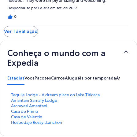
needed. They were simply amazing and welcoming.
Hospedou-se por 1 diária em set. de 2019
0
Ver 1 avaliação
Conheça o mundo com a
Expedia
Estadias
Voos
Pacotes
Carros
Aluguéis por temporada
Atividade
L
Taquile Lodge - A dream place on Lake Titicaca
i
L
Amantani Samary Lodge
n
i
L
Arcowasi Amantani
k
n
i
L
Casa de Primo
q
k
n
i
L
Casa de Valentin
u
q
k
n
i
L
Hospedaje Rossy LLanchon
e
u
q
k
n
i
a
e
u
q
k
n