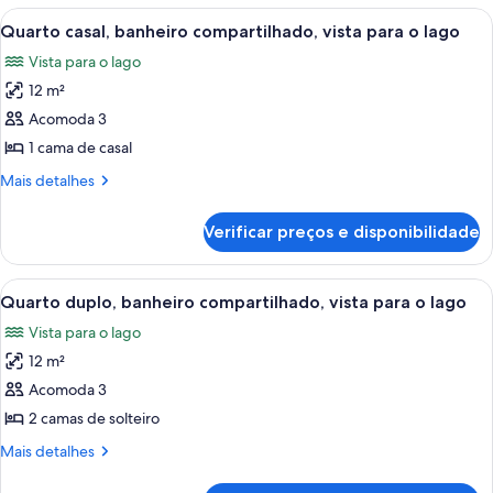
para
banheiro
Carrega
Uma cama com um cobertor listrado e 
o
2
compartilhado,
Quarto casal, banheiro compartilhado, vista para o lago
todas
vista
lago
Vista para o lago
para
as
o
12 m²
fotos
lago
de
Acomoda 3
Quarto
1 cama de casal
casal,
Mais
Mais detalhes
banheiro
detalhes
compartilhado,
de
Verificar preços e disponibilidade
Quarto
vista
casal,
para
banheiro
Carrega
Quarto com duas camas de solteiro, ca
o
4
compartilhado,
Quarto duplo, banheiro compartilhado, vista para o lago
todas
vista
lago
Vista para o lago
para
as
o
12 m²
fotos
lago
de
Acomoda 3
Quarto
2 camas de solteiro
duplo,
Mais
Mais detalhes
banheiro
detalhes
compartilhado,
de