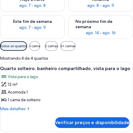
ago. 7 - ago. 8
ago. 8 - ago. 9
Verifica a disponibilidade para este fim de semana, ago. 7 - ag
Verifica a disponibilidade par
Este fim de semana
No próximo fim de
semana
ago. 7 - ago. 9
ago. 14 - ago. 16
Filtros
Todos os quartos
1 cama
2 camas
3+ camas
disponíveis
para
Mostrando 4 de 4 quartos
os
Carrega
Quarto com cama, janela com cortinas
2
Quarto solteiro, banheiro compartilhado, vista para o lago
quartos
todas
Vista para o lago
as
12 m²
fotos
de
Acomoda 1
Quarto
1 cama de solteiro
solteiro,
Mais
Mais detalhes
banheiro
detalhes
compartilhado,
de
Verificar preços e disponibilidade
Quarto
vista
solteiro,