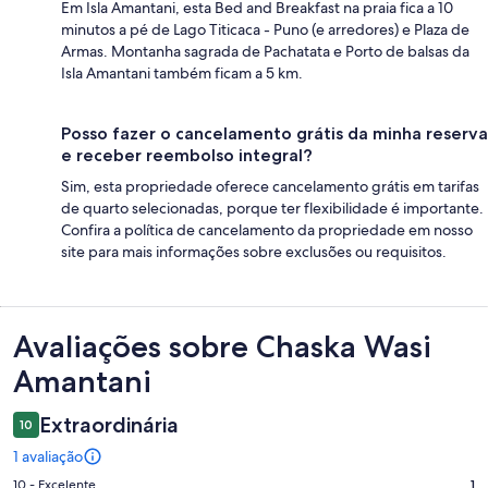
Em Isla Amantani, esta Bed and Breakfast na praia fica a 10
minutos a pé de Lago Titicaca - Puno (e arredores) e Plaza de
Armas. Montanha sagrada de Pachatata e Porto de balsas da
Isla Amantani também ficam a 5 km.
Posso fazer o cancelamento grátis da minha reserva
e receber reembolso integral?
Sim, esta propriedade oferece cancelamento grátis em tarifas
de quarto selecionadas, porque ter flexibilidade é importante.
Confira a política de cancelamento da propriedade em nosso
site para mais informações sobre exclusões ou requisitos.
Avaliações
Avaliações sobre Chaska Wasi
Amantani
Extraordinária
10
1 avaliação
Nota
10 - Excelente
1