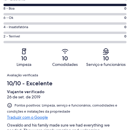
10
Nota
8 - Boa
0
-
8
Excelente.
Nota
6 - Ok
0
-
1
6
Boa.
Nota
4 - Insatisfatória
0
de
-
0
4
1
Ok.
Nota
2 - Terrível
0
de
-
avaliações
0
2
1
Insatisfatória.
de
-
avaliações
0
1
Terrível.
de
10
10
10
avaliações
0
1
Limpeza
Comodidades
Serviço e funcionários
de
avaliações
Avaliações
1
Avaliação verificada
avaliações
10/10 - Excelente
Viajante verificado
26 de set. de 2019
Pontos positivos: Limpeza, serviço e funcionários, comodidades e
condições e instalações da propriedade
Traduzir com o Google
Oswaldo and his family made sure we had everything we