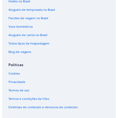
Hotéis no Brasil
e
m
m
i
a
a
-
a
a
m
l
j
Aluguéis de temporada no Brasil
A
r
n
o
e
e
d
y
t
n
R
Pacotes de viagem no Brasil
r
L
a
t
o
e
o
n
i
s
Voos domésticos
a
d
i
n
s
m
g
y
Aluguéis de carros no Brasil
p
e
L
Todos tipos de hospedagem
l
L
a
a
Blog de viagens
c
n
e
c
o
h
Políticas
n
o
L
n
Cookies
a
Privacidade
k
e
Termos de uso
T
i
Termos e condições da Vrbo
t
i
Diretrizes de conteúdo e denúncia de conteúdo
c
a