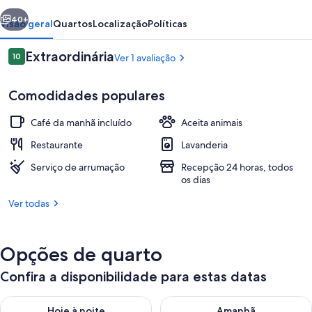
erior
Próximo
40+
Visão geral
Quartos
Localização
Políticas
Avaliações
Extraordinária
10
Ver 1 avaliação
10 de 10
Comodidades populares
Café da manhã incluído
Aceita animais
Restaurante
Lavanderia
Serviço de arrumação
Recepção 24 horas, todos
Café da manhã, almoço e jantar
os dias
Ver todas
Opções de quarto
Confira a disponibilidade para estas datas
Verifica a disponibilidade para esta noite, ago. 7 - ago. 8
Verifica a disponibilidade par
Hoje à noite
Amanhã