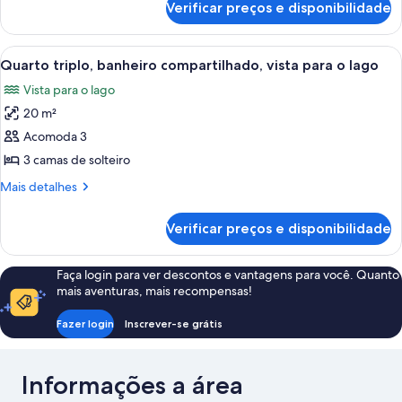
Verificar preços e disponibilidade
Quarto
vista
duplo,
para
banheiro
Carrega
Quarto com duas camas, janela com co
o
1
compartilhado,
Quarto triplo, banheiro compartilhado, vista para o lago
todas
vista
lago
Vista para o lago
para
as
o
20 m²
fotos
lago
de
Acomoda 3
Quarto
3 camas de solteiro
triplo,
Mais
Mais detalhes
banheiro
detalhes
compartilhado,
de
Verificar preços e disponibilidade
Quarto
vista
triplo,
para
banheiro
Faça login para ver descontos e vantagens para você. Quanto
o
compartilhado,
mais aventuras, mais recompensas!
vista
lago
para
Fazer login
Inscrever-se grátis
o
lago
Informações a área