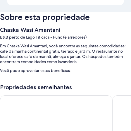
Sobre esta propriedade
Chaska Wasi Amantani
B&B perto de Lago Titicaca - Puno (e arredores)
Em Chaska Wasi Amantani, você encontra as seguintes comodidades:
café da manhã continental grátis, terraço e jardim. O restaurante no
local oferece café da manhã, almoço e jantar. Os hóspedes também
encontram comodidades como lavanderia.
Você pode aproveitar estes benefícios:
Serviço de traslado de/para o aeroporto (sobretaxa),
armazenamento para bagagem e assistência com passeios/bilhetes
Propriedades semelhantes
Recepção 24 horas
Qelqatani Hotel
INCA PA
As comodidades extras são:
Banheiros compartilhados com chuveiros e produtos de toalete
grátis
Serviço de arrumação diário e escrivaninhas