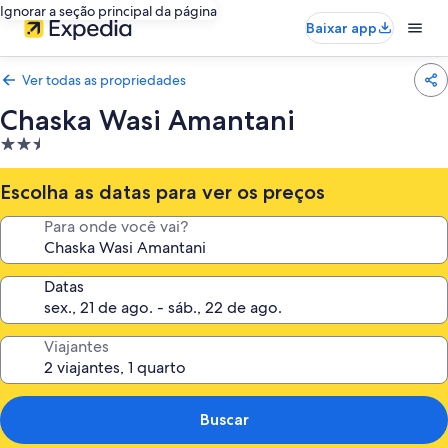
Ignorar a seção principal da página
Baixar app
Ver todas as propriedades
Chaska Wasi Amantani
Propriedade
2.5
estrelas
Escolha as datas para ver os preços
Para onde você vai?
Datas
Viajantes
Buscar