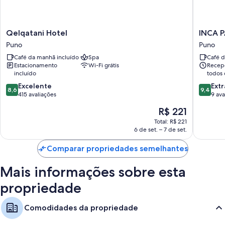
Qelqatani
INCA
Qelqatani Hotel
INCA P
Hotel
PALACE
Puno
Puno
Puno
EXPERI
Café da manhã incluído
Spa
Café d
Puno
Estacionamento
Wi-Fi grátis
Recepç
incluído
todos 
8.6
9.4
Excelente
Extr
8,6
9,4
de
de
415 avaliações
9 ava
10,
10,
O
R$ 221
Excelente,
Extraord
preço
415
9
Total: R$ 221
é
6 de set. – 7 de set.
avaliações
avaliaçõ
de
R$ 221
Comparar propriedades semelhantes
Mais informações sobre esta
propriedade
Comodidades da propriedade