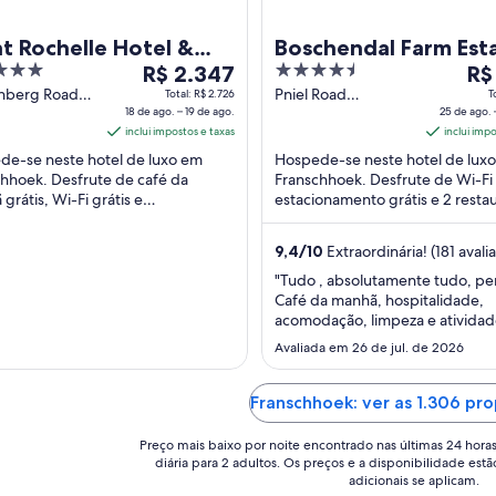
t Rochelle Hotel &
Boschendal Farm Est
O
4.5
O
eyard
R$ 2.347
R$
preço
out
pre
nberg Road
Pniel Road
Total: R$ 2.726
T
chhoek
18 de ago. – 19 de ago.
Franschhoek
25 de ago. 
é
of
é
rn Cape
inclui impostos e taxas
Western Cape
inclui imp
de
5
de
de-se neste hotel de luxo em
Hospede-se neste hotel de lux
R$ 2.347
R$ 
hhoek. Desfrute de café da
Franschhoek. Desfrute de Wi-Fi 
por
por
grátis, Wi-Fi grátis e
estacionamento grátis e 2 resta
diária
diár
onamento grátis. Atrações
Em suas avaliações, nossos hós
para
par
res como Mont Rochelle ...
elogiam ...
9,4
/
10
Extraordinária! (181 avali
uma
um
estadia
est
"Tudo , absolutamente tudo, per
Café da manhã, hospitalidade,
de
de
acomodação, limpeza e atividad
18
25
entretenimento do hotel. Rec
de
Avaliada em 26 de jul. de 2026
de
demais! Tenham em mente que 
ago.
ago
propriedade é bem grande, en
a
a
diferentes tipos de acomodaçõe
Franschhoek: ver as 1.306 pr
19
26
distantes umas das outras."
de
de
Preço mais baixo por noite encontrado nas últimas 24 hora
diária para 2 adultos. Os preços e a disponibilidade estã
ago..
ago
adicionais se aplicam.