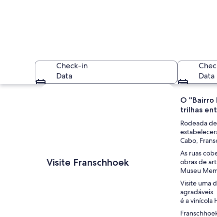
Check-in
Chec
Data
Data
Explorar mapa
O "Bairro
trilhas en
Rodeada de 
estabelecera
Cabo, Frans
As ruas cobe
Uma igreja branca
Visite Franschhoek
obras de ar
Museu Memor
Visite uma 
agradáveis.
é a vinícola
Franschhoek