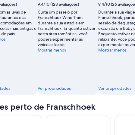
de
valiações)
9.4/10 (128 avaliações)
9.4/10 (26 avaliaçõe
Ezra
com as uvas de
Curta um passeio por
Durante a sua viag
Isaac
staurantes e as
Franschhoek Wine Tram
Franschhoek, parti
 acomodações em
durante a sua estadia em
sessão de degusta
colas mais antigas e
Franschhoek. Enquanto estiver
excursão em Babyl
 do país.
nesta área romântica, você
Enquanto estiver ne
nos
poderá experimentar as
relaxante, você po
vinícolas locais.
experimentar as viní
Mostrar menos
Mostrar menos
dades
Ver propriedades
Ver propriedades
es perto de Franschhoek