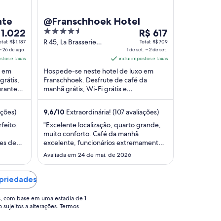
ate
@Franschhoek Hotel
4.5
O
 1.022
R$ 617
ço
out
preço
R 45, La Brasserie
otal: R$ 1.187
Total: R$ 709
– 26 de ago.
Farm Franschhoek
1 de set. – 2 de set.
of
é
ostos e taxas
Western Cape
inclui impostos e taxas
5
de
o em
Hospede-se neste hotel de luxo em
1.022
R$ 617
grátis,
Franschhoek. Desfrute de café da
por
urantes.
manhã grátis, Wi-Fi grátis e
ia
diária
pedes
estacionamento grátis. Atrações
a
para
populares como Leopard's Leap ...
ações)
9,6
/
10
Extraordinária! (107 avaliações)
a
uma
adia
estadia
feito.
"Excelente localização, quarto grande,
muito conforto. Café da manhã
de
es de
excelente, funcionários extremamente
1
omendo
prestativos. Hotel maravilhoso, cheio de
Avaliada em 24 de mai. de 2026
de
a
obras fantásticas. Tem uma cervejaria no
.
set.
tão
hotel, fizemos degustação, tudo
a
s ficam
perfeito. Comida excelente!!!"
opriedades
2
de
s, com base em uma estadia de 1
o sujeitos a alterações. Termos
..
set..