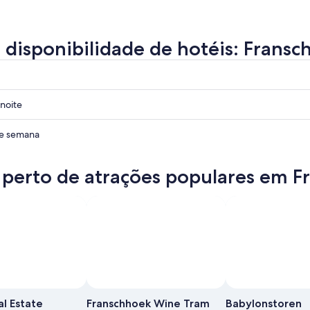
a disponibilidade de hotéis: Frans
noite
hoek
de semana
hoek
 perto de atrações populares em 
hoek
Foto de Ezra Isaac
Foto
grátis
l Estate
Franschhoek Wine Tram
Babylonstoren