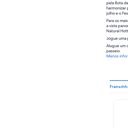
pela Rota de
harmonizar p
julho e o F
Para os mais
a vista pan
Natural Hot
Jogue uma p
Alugue um ca
passeio.
Menos info
Franschh
Mont R