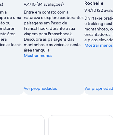
Rochelle
s)
9.4/10 (84 avaliações)
9.4/10 (22 avaliações)
em a
Entre em contato com a
cipe de uma
natureza e explore exuberantes
Divirta-se praticando para
ção ou
paisagens em Passo de
e trekking neste vasto par
onstoren.
Franschhoek, durante a sua
montanhoso, com rios
sta área
viagem para Franschhoek.
encantadores, vegetação 
derá
Descubra as paisagens das
e picos elevados.
colas locais.
montanhas e as vinícolas nesta
Mostrar menos
área tranquila.
Mostrar menos
Ver propriedades
Ver propriedades