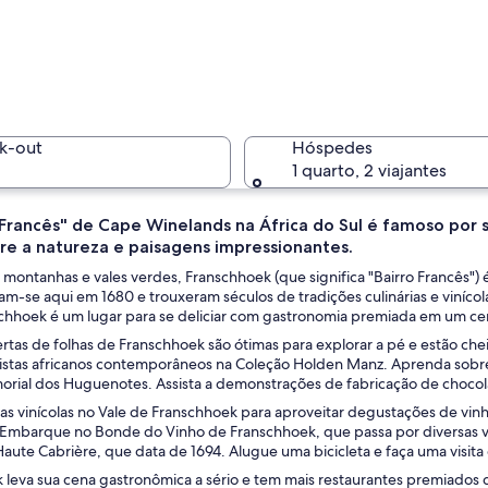
Um jardim
k-out
Hóspedes
1 quarto, 2 viajantes
 Francês" de Cape Winelands na África do Sul é famoso por s
tre a natureza e paisagens impressionantes.
Uma trilh
montanhas e vales verdes, Franschhoek (que significa "Bairro Francês")
m-se aqui em 1680 e trouxeram séculos de tradições culinárias e viníco
chhoek é um lugar para se deliciar com gastronomia premiada em um ce
rtas de folhas de Franschhoek são ótimas para explorar a pé e estão chei
 com um caminho de pedra que leva até ela, rodeada por vegetação exuber
tistas africanos contemporâneos na Coleção Holden Manz. Aprenda sobre
ial dos Huguenotes. Assista a demonstrações de fabricação de chocola
das vinícolas no Vale de Franschhoek para aproveitar degustações de vi
 Embarque no Bonde do Vinho de Franschhoek, que passa por diversas vi
 Haute Cabrière, que data de 1694. Alugue uma bicicleta e faça uma visit
 leva sua cena gastronômica a sério e tem mais restaurantes premiados d