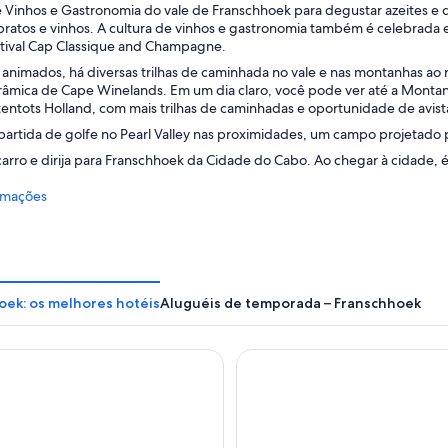
 Vinhos e Gastronomia do vale de Franschhoek para degustar azeites e q
ratos e vinhos. A cultura de vinhos e gastronomia também é celebrada e
estival Cap Classique and Champagne.
 animados, há diversas trilhas de caminhada no vale e nas montanhas ao 
orâmica de Cape Winelands. Em um dia claro, você pode ver até a Montan
tentots Holland, com mais trilhas de caminhadas e oportunidade de avist
artida de golfe no Pearl Valley nas proximidades, um campo projetado 
rro e dirija para Franschhoek da Cidade do Cabo. Ao chegar à cidade, é p
rmações
oek: os melhores hotéis
Aluguéis de temporada – Franschhoek
ochelle Hotel & Vineyard
Boschendal Farm Estate