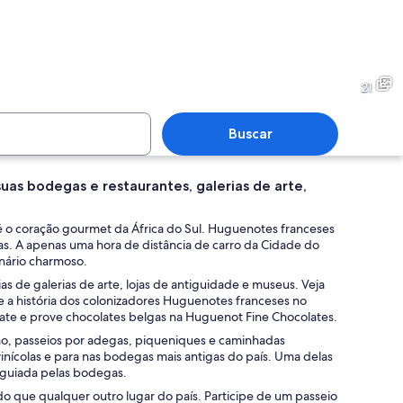
 com flores de protea, uma igreja e montanhas ao fundo.
Um monumento com uma estát
21
Buscar
uas bodegas e restaurantes, galerias de arte,
a leva a um edifício branco com janelas em arco, cercado por árvores verdes 
Uma igreja branca com telha
 é o coração gourmet da África do Sul. Huguenotes franceses
las. A apenas uma hora de distância de carro da Cidade do
nário charmoso.
as de galerias de arte, lojas de antiguidade e museus. Veja
ante e montanhas ao fundo.
 a história dos colonizadores Huguenotes franceses no
te e prove chocolates belgas na Huguenot Fine Chocolates.
nho, passeios por adegas, piqueniques e caminhadas
nícolas e para nas bodegas mais antigas do país. Uma delas
a guiada pelas bodegas.
o que qualquer outro lugar do país. Participe de um passeio