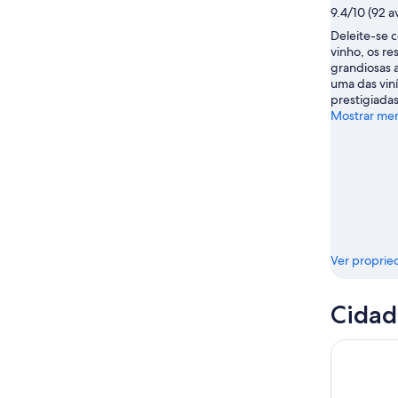
9.4/10 (92 a
ago.
-
9
Deleite-se 
vinho, os re
de
grandiosas
ago.
uma das viní
prestigiadas
Mostrar me
Ver proprie
Cidad