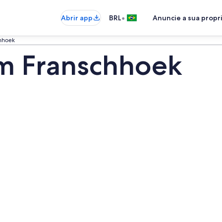
•
Abrir app
BRL
Anuncie a sua prop
hhoek
em Franschhoek