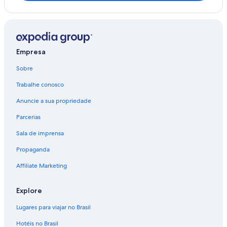
Hornberg
Schönwald
Rust
Empresa
Breitnau
Sobre
Vogtsburg
Trabalhe conosco
Tennenbronn
Anuncie a sua propriedade
Wolfach
Parcerias
Sala de imprensa
Propaganda
Affiliate Marketing
Explore
Lugares para viajar no Brasil
Hotéis no Brasil