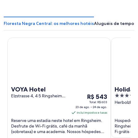
Floresta Negra Central: os melhores hotéis
Aluguéis de tempora
VOYA Hotel
Holiday Inn
VOYA Hotel
Holiday
O
3.5
Elzstrasse 4, 4 5 Ringsheim
R$ 543
by IHG
Baden-Württemberg
preço
out
Herbolzheim
Total: R$ 603
23 de ago. – 24 de ago.
Ringsheim 
é
of
inclui impostos e taxas
Wuerttemb
de
5
Reserve uma estadia neste hotel em Ringsheim.
Hospede-se 
R$ 543
Desfrute de Wi-Fi grátis, café da manhã
Ringsheim. 
por
(sobretaxa) e uma academia. Nossos hóspedes
Fi grátis e
diária
elogiam os funcionários prestativos ...
(sobretaxa).