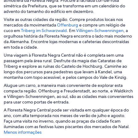
atmosfera da Floresta Negra. Procure a fachada cor-de-rosa
r
simétrica da Prefeitura, que se transforma em um calendário do
e
advento do tamanho do edifício em dezembro.
e
Visite as outras cidades da região. Compre produtos locais nos
m
A
mercados da movimentada
Offenburg
e compre um relógio de
u
A
b
A
cuco em
Triberg im Schwarzwald
. Em
Villingen-Schwenningen
, a
m
b
r
b
orgulhosa história da Floresta Negra encontra o lado mais moderno
a
r
e
r
da Alemanha. Encontre lojas modernas e cafeterias descontraídas
n
e
e
e
em toda a cidade.
o
e
m
e
Uma viagem à Floresta Negra Central não é completa sem uma
v
m
u
m
passagem pela área rural. Desfrute da magia das Cataratas de
a
u
m
u
Triberg e explore as ruínas do Castelo de Hochburg. Caminhe ao
j
m
a
m
longo dos percursos para pedestres que levam à Kandel, uma
a
a
n
a
montanha com topo acessível, e pelos campos do Vale de Kinzig.
n
n
o
n
e
Alugue um carro, a maneira mais conveniente de explorar esta
o
v
o
l
compacta região. Offenburg e Freudenstadt, ao norte, e Waldkirch
v
a
v
a
e Villingen-Schwenningen, ao sul, são as cidades mais convenientes
a
j
a
para usar como portas de entrada.
j
a
j
a
n
a
A Floresta Negra Central pode ser visitada em qualquer época do
n
e
n
ano, com alta temporada nos meses de verão de julho e agosto.
e
l
e
Faça uma visita no inverno, quando as praças da cidade ficam
l
a
l
iluminadas com as festivas luzes piscantes dos mercados de Natal.
a
a
Menos informações