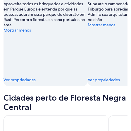
Aproveite todos os brinquedos e atividades
Suba até o campanário 
Bhend
em Parque Europa e entenda por que as
Friburgo para apreciar a
pessoas adoram esse parque de diversão em
Admire sua arquitetura 
Rust. Percorra a floresta e a zona portuária na
no chão.
área.
Mostrar menos
Mostrar menos
Ver propriedades
Ver propriedades
Cidades perto de Floresta Negra
Central