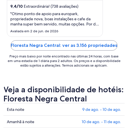
para
9,4
/
10
Extraordinária! (738 avaliações)
uma
"Otimo ponto de apoio para europark,
estadia
propriedade nova, boas instalações e cafe da
de
manha super bem servido, muitas opções. Por do
23
sol incrivel, muito agradável."
Avaliada em 2 de jun. de 2026
de
ago.
a
Floresta Negra Central: ver as 3.156 propriedades
24
Preço mais baixo por noite encontrado nas últimas 24 horas, com base
de
em uma estadia de 1 diária para 2 adultos. Os preços e a disponibilidade
ago..
estão sujeitos a alterações. Termos adicionais se aplicam.
Veja a disponibilidade de hotéis:
Floresta Negra Central
Confira
Esta noite
9 de ago. - 10 de ago.
os
preços
Confira
Amanhã à noite
10 de ago. - 11 de ago.
em
os