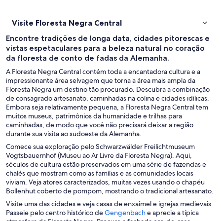
Visite Floresta Negra Central
Encontre tradições de longa data, cidades pitorescas e
vistas espetaculares para a beleza natural no coração
da floresta de conto de fadas da Alemanha.
A Floresta Negra Central contém toda a encantadora cultura e a
impressionante área selvagem que torna a área mais ampla da
Floresta Negra um destino tão procurado. Descubra a combinação
de consagrado artesanato, caminhadas na colina e cidades idílicas.
Embora seja relativamente pequena, a Floresta Negra Central tem
muitos museus, patrimônios da humanidade e trilhas para
caminhadas, de modo que você não precisará deixar a região
durante sua visita ao sudoeste da Alemanha.
Comece sua exploração pelo Schwarzwälder Freilichtmuseum
Vogtsbauernhof (Museu ao Ar Livre da Floresta Negra). Aqui,
séculos de cultura estão preservados em uma série de fazendas e
chalés que mostram como as famílias e as comunidades locais
viviam. Veja atores caracterizados, muitas vezes usando o chapéu
Bollenhut coberto de pompom, mostrando o tradicional artesanato.
Visite uma das cidades e veja casas de enxaimel e igrejas medievais.
A
Passeie pelo centro histórico de
Gengenbach
e aprecie a típica
b