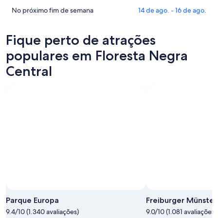
Floresta
preços
Confira
No próximo fim de semana
14 de ago. - 16 de ago.
Negra
em
os
Central
Floresta
preços
Fique perto de atrações
para
Negra
em
esta
Central
Floresta
populares em Floresta Negra
noite,
para
Negra
Central
9
amanhã
Central
de
à
para
ago.
noite,
o
-
10
próximo
10
de
fim
de
ago.
de
ago.
-
semana,
11
14
de
de
ago.
ago.
-
16
Foto de Isabelle Bhend
Foto
de
grátis
Parque Europa
Freiburger Münster
ago.
de
9.4/10 (1.340 avaliações)
9.0/10 (1.081 avaliações)
Isabelle