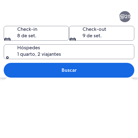
de
Floresta
25
Negra
Central
Check-in
Check-out
8 de set.
9 de set.
Hóspedes
1 quarto, 2 viajantes
Um edifício tradicional em enxaimel, co
Buscar
Explorar mapa