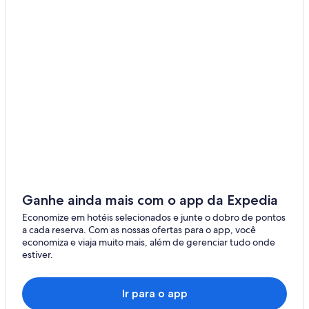
Lahr
Friburgo em Brisgóvia
Herbolzheim
Donaueschingen
Urach
Bad Rippoldsau-Schapbach
Gengenbach
Bad Duerrheim
Ganhe ainda mais com o app da Expedia
Breisach
Economize em hotéis selecionados e junte o dobro de pontos
a cada reserva. Com as nossas ofertas para o app, você
Waldkirch
economiza e viaja muito mais, além de gerenciar tudo onde
estiver.
Glottertal
Ihringen
Ir para o app