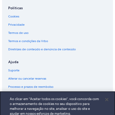
Políticas
Cookies
Privacidade
Termos de uso
Termos e condições da Vrbo
Diretrizes de conteúdo e denúncia de conteúdo
Ajuda
Suporte
Alterar ou cancelar reservas
Processo e prazos de reembolso
Reserve um voo usando um crédito da companhia aérea
Ao clicar em “Aceitar todos os cookies”, você concorda com
Documentos para viagens internacionais
o armazenamento de cookies no seu dispositivo para
melhorar a navegação no site, analisar o uso do site e
ajudar em nossos esforços de marketing.