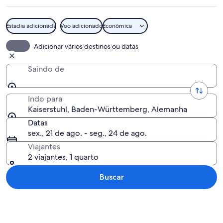
Estadia adicionada
Voo adicionado
Econômica
Paisagem de vinhedo com campos em s
Adicionar vários destinos ou datas
Saindo de
Indo para
Kaiserstuhl, Baden-Württemberg, Alemanha
Datas
sex., 21 de ago. - seg., 24 de ago.
Viajantes
2 viajantes, 1 quarto
Buscar
Explorar mapa