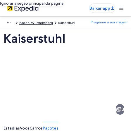
Ignorar a seção principal da página
Baixar app
Programe a sua viagem
Baden-Württemberg
Kaiserstuhl
Kaiserstuhl
Fotos
de
Kaiserstuhl
3
Estadias
Voos
Carros
Pacotes