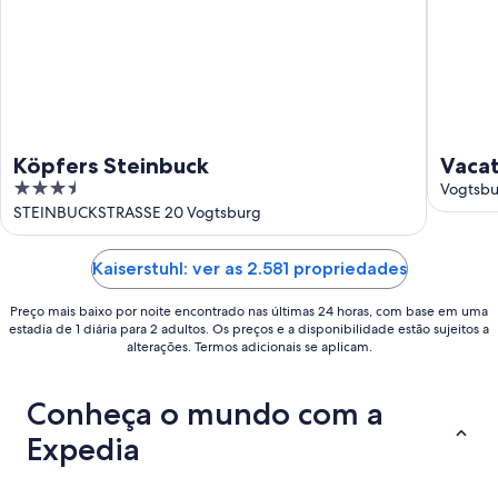
de
ago.
Köpfers Steinbuck
Vacat
3.5
with 
Vogtsbu
out
STEINBUCKSTRASSE 20 Vogtsburg
viney
of
5
Kaiserstuhl: ver as 2.581 propriedades
Preço mais baixo por noite encontrado nas últimas 24 horas, com base em uma
estadia de 1 diária para 2 adultos. Os preços e a disponibilidade estão sujeitos a
alterações. Termos adicionais se aplicam.
Conheça o mundo com a
Expedia