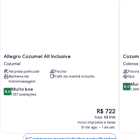
Allegro Cozumel All Inclusive
Cozumel 
Allegro
Cozume
Allegro Cozumel All Inclusive
Cozume
Cozumel
Hotel
Cozumel
Colonos
All
&
Na praia particular
Piscina
Piscin
Inclusive
Resort
Banheira de
Café da manhã incluído
Spa
Cozumel
-
hidromassagem
All
8.0
Mui
8,0
8.0
Muito boa
Inclusiv
de
1.399
8,0
de
1.157 avaliações
Colonos
10,
10,
Cuzamil
Muito
Muito
boa,
O
R$ 722
boa,
1.399
preço
1.157
avaliaçõ
Total: R$ 898
é
avaliações
inclui impostos e taxas
de
31 de ago. – 1 de set.
R$ 722
Comparar propriedades semelhantes