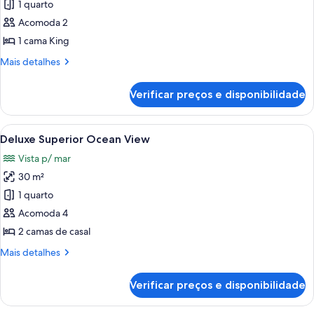
1 quarto
fotos
de
Acomoda 2
Junior
1 cama King
Suite
Mais
Mais detalhes
detalhes
de
Verificar preços e disponibilidade
Junior
Suite
Carrega
Quarto de hotel com duas camas, um 
8
Deluxe Superior Ocean View
todas
Vista p/ mar
as
30 m²
fotos
de
1 quarto
Deluxe
Acomoda 4
Superior
2 camas de casal
Ocean
Mais
Mais detalhes
View
detalhes
de
Verificar preços e disponibilidade
Deluxe
Superior