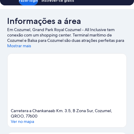
Fazer login
Inscrever-se grátis
Informações a área
Em Cozumel, Grand Park Royal Cozumel - All Inclusive tem
conexão com um shopping center. Terminal marítimo de
Cozumel e Balsa para Cozumel são duas atrações perfeitas para
quem busca diversão. Durante a viagem, também vale a pena
Mostrar mais
visitar Mr. Sancho's Beach Club e Playa Mia Grand Beach &
Water Park, dois pontos de interesse importantes na região.
Para quem viaja com crianças, Parque Temático Xplor e Parque
Temático Ecológico Xcaret são ótimas opções de passeios.
Confira nosso guia de viagem sobre Cozumel.
Ver mais resorts - Cozumel
Carretera a Chankanaab Km. 3.5, B Zona Sur, Cozumel,
QROO, 77600
Ver no mapa
Mapa