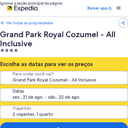
Ignorar a seção principal da página
Baixar app
Ver todas as propriedades
Grand Park Royal Cozumel - All
Inclusive
Propriedade
4.0
estrelas
Escolha as datas para ver os preços
Para onde você vai?
Datas
Viajantes