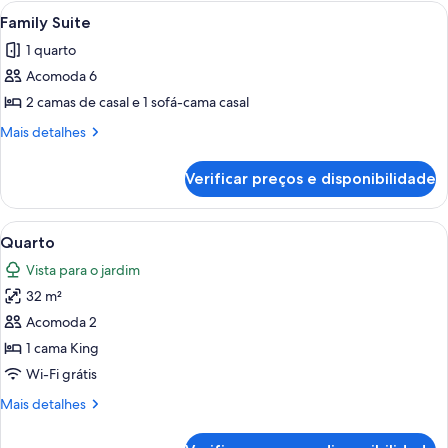
Ocean
Carrega
Quarto de hotel com duas camas, varan
6
View
Family Suite
todas
1 quarto
as
Acomoda 6
fotos
de
2 camas de casal e 1 sofá-cama casal
Family
Mais
Mais detalhes
Suite
detalhes
de
Verificar preços e disponibilidade
Family
Suite
Carrega
Frigobar (abastecido com alguns itens 
6
Quarto
todas
Vista para o jardim
as
32 m²
fotos
de
Acomoda 2
Quarto
1 cama King
Wi-Fi grátis
Mais
Mais detalhes
detalhes
de