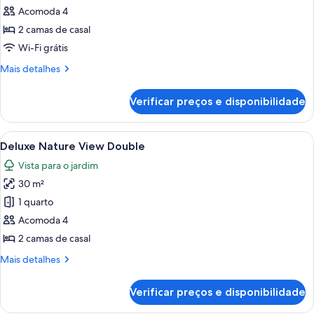
de
Acomoda 4
Quarto
2 camas de casal
Wi-Fi grátis
Mais
Mais detalhes
detalhes
de
Verificar preços e disponibilidade
Quarto
Carrega
Quarto de hotel com duas camas, uma 
10
Deluxe Nature View Double
todas
Vista para o jardim
as
30 m²
fotos
de
1 quarto
Deluxe
Acomoda 4
Nature
2 camas de casal
View
Mais
Mais detalhes
Double
detalhes
de
Verificar preços e disponibilidade
Deluxe
Nature