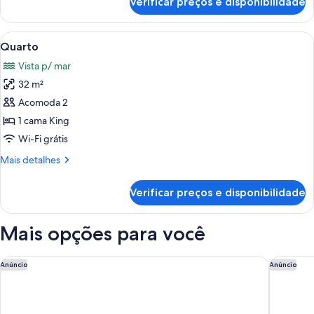
Verificar preços e disponibilidade
Quarto
Carrega
Frigobar (abastecido com alguns itens 
8
Quarto
todas
Vista p/ mar
as
32 m²
fotos
de
Acomoda 2
Quarto
1 cama King
Wi-Fi grátis
Mais
Mais detalhes
detalhes
de
Verificar preços e disponibilidade
Quarto
Mais opções para você
Secrets Aura Cozumel - Adults Only - All Inclusive
Dreams C
Anúncio
Anúncio