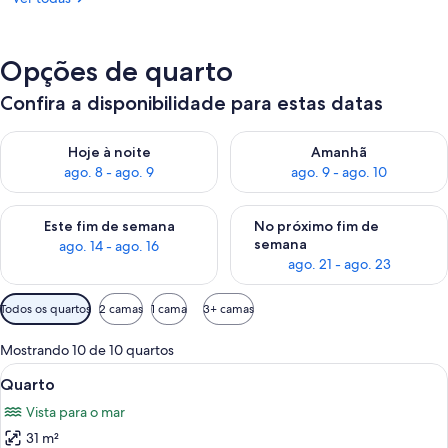
Opções de quarto
Confira a disponibilidade para estas datas
Verifica a disponibilidade para esta noite, ago. 8 - ago. 9
Verifica a disponibilidade par
Hoje à noite
Amanhã
ago. 8 - ago. 9
ago. 9 - ago. 10
Verifica a disponibilidade para este fim de semana, ago. 14 - a
Verifica a disponibilidade par
Este fim de semana
No próximo fim de
semana
ago. 14 - ago. 16
ago. 21 - ago. 23
Filtros
Todos os quartos
2 camas
1 cama
3+ camas
disponíveis
para
Mostrando 10 de 10 quartos
os
Carrega
Frigobar (abastecido com alguns itens 
7
Quarto
quartos
todas
Vista para o mar
as
31 m²
fotos