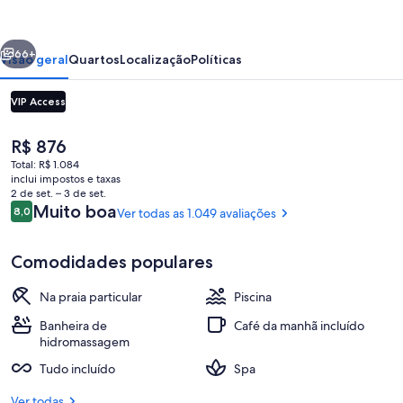
Royal
Cozumel
erior
Próximo
-
66+
Visão geral
Quartos
Localização
Políticas
All
VIP Access
Inclusive
O
R$ 876
preço
Total: R$ 1.084
atual
inclui impostos e taxas
é
2 de set. – 3 de set.
R$ 876
Avaliações
Muito boa
8,0
Ver todas as 1.049 avaliações
8,0 de 10
Fachada da propriedade
Comodidades populares
Na praia particular
Piscina
Banheira de
Café da manhã incluído
hidromassagem
Tudo incluído
Spa
Ver todas