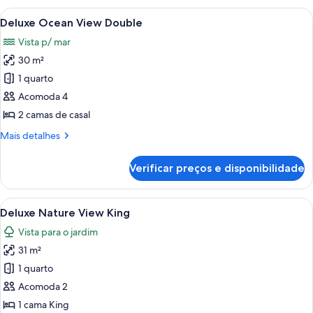
View
Carrega
Quarto de hotel com duas camas, uma e
11
Double
Deluxe Ocean View Double
todas
Vista p/ mar
as
30 m²
fotos
de
1 quarto
Deluxe
Acomoda 4
Ocean
2 camas de casal
View
Mais
Mais detalhes
Double
detalhes
de
Verificar preços e disponibilidade
Deluxe
Ocean
View
Carrega
Quarto de hotel com uma cama grande
9
Double
Deluxe Nature View King
todas
Vista para o jardim
as
31 m²
fotos
de
1 quarto
Deluxe
Acomoda 2
Nature
1 cama King