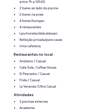
entre 7h e 10h30
2 bares ao lado da piscina
2 bares na praia
4 bares/lounges
4 restaurantes
Lanchonete/delicatéssen
Refeição privada/para casais
Uma cafeteria
Restaurantes no local
Andiamo / Casual
Cafe Sole, Coffee House
El Pescador / Casual
Frida / Casual
La Veranda /Ultra Casual
Atividades
3 piscinas externas
Academia