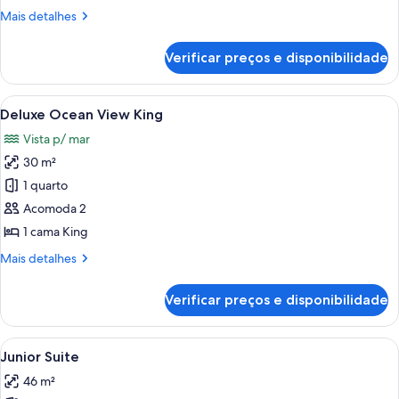
View
Mais
Mais detalhes
King
detalhes
de
Verificar preços e disponibilidade
Deluxe
Nature
View
Carrega
Quarto de hotel com cama, escrivaninh
8
King
Deluxe Ocean View King
todas
Vista p/ mar
as
30 m²
fotos
de
1 quarto
Deluxe
Acomoda 2
Ocean
1 cama King
View
Mais
Mais detalhes
King
detalhes
de
Verificar preços e disponibilidade
Deluxe
Ocean
View
Carrega
Quarto de hotel com cama grande, escri
6
King
Junior Suite
todas
46 m²
as