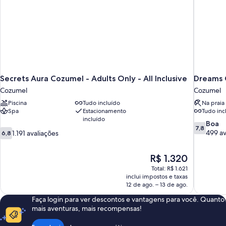
Secrets Aura Cozumel - Adults Only - All Inclusive
Dreams C
Cozumel
Cozumel
Piscina
Tudo incluído
Na praia 
Spa
Estacionamento
Tudo inc
incluído
7.8
Boa
7,8
6.8
de
499 av
1.191 avaliações
6,8
de
10,
10,
Boa,
O
R$ 1.320
1.191
499
preço
avaliações
avaliações
Total: R$ 1.621
é
inclui impostos e taxas
de
12 de ago. – 13 de ago.
R$ 1.320
Faça login para ver descontos e vantagens para você. Quanto
mais aventuras, mais recompensas!