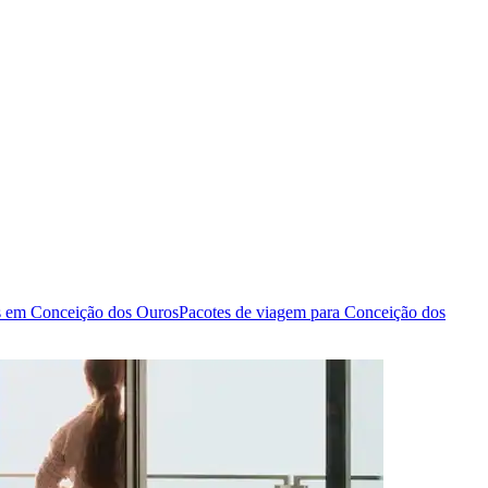
s em Conceição dos Ouros
Pacotes de viagem para Conceição dos