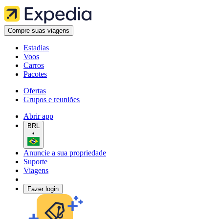
Compre suas viagens
Estadias
Voos
Carros
Pacotes
Ofertas
Grupos e reuniões
Abrir app
BRL
•
Anuncie a sua propriedade
Suporte
Viagens
Fazer login