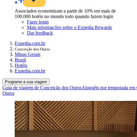
Associados economizam a partir de 10% em mais de
100.000 hotéis no mundo todo quando fazem login
Fazer login
Mais informações sobre o Expedia Rewards
Dar feedback
Expedia.com.br
Conceição dos Ouros
Minas Gerais
Brasil
Hotéis
Expedia.com.br
Programe a sua viagem
Guia de viagem de Conceição dos Ouros
Aluguéis por temporada em
Ouros