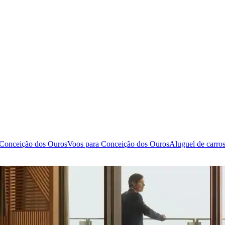
 Conceição dos Ouros
Voos para Conceição dos Ouros
Aluguel de carro