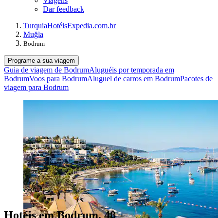
Viagens
Dar feedback
Turquia
Hotéis
Expedia.com.br
Muğla
Bodrum
Programe a sua viagem
Guia de viagem de Bodrum
Aluguéis por temporada em
Bodrum
Voos para Bodrum
Aluguel de carros em Bodrum
Pacotes de
viagem para Bodrum
Hotéis em Bodrum, 48