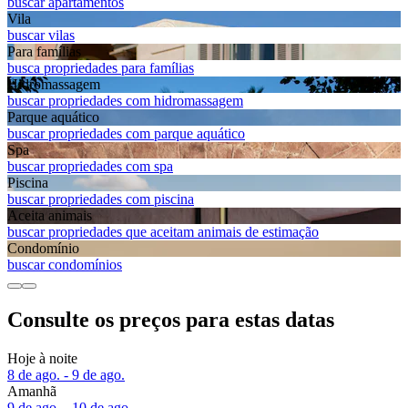
buscar apartamentos
Vila
buscar vilas
Para famílias
busca propriedades para famílias
Hidromassagem
buscar propriedades com hidromassagem
Parque aquático
buscar propriedades com parque aquático
Spa
buscar propriedades com spa
Piscina
buscar propriedades com piscina
Aceita animais
buscar propriedades que aceitam animais de estimação
Condomínio
buscar condomínios
Consulte os preços para estas datas
Hoje à noite
8 de ago. - 9 de ago.
Amanhã
9 de ago. - 10 de ago.