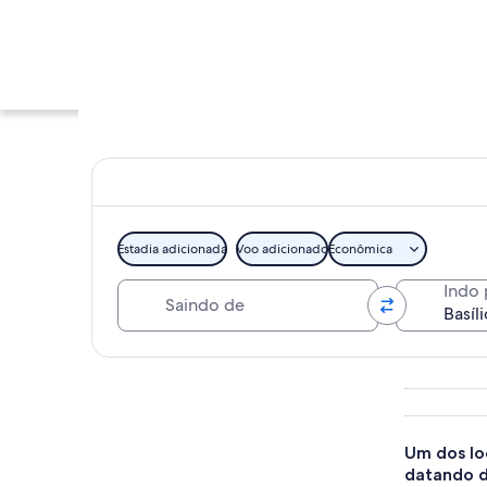
Estadia adicionada
Voo adicionado
Econômica
Saindo de
Indo 
Uma torre de tijolo
Explorar mapa
Um dos lo
datando d