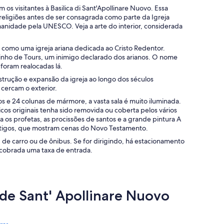
s visitantes à Basilica di Sant'Apollinare Nuovo. Essa
 religiões antes de ser consagrada como parte da Igreja
manidade pela UNESCO. Veja a arte do interior, considerada
da como uma igreja ariana dedicada ao Cristo Redentor.
tinho de Tours, um inimigo declarado dos arianos. O nome
 foram realocadas lá.
nstrução e expansão da igreja ao longo dos séculos
e cercam o exterior.
cos e 24 colunas de mármore, a vasta sala é muito iluminada.
os originais tenha sido removida ou coberta pelos vários
os profetas, as procissões de santos e a grande pintura A
antigos, que mostram cenas do Novo Testamento.
é, de carro ou de ônibus. Se for dirigindo, há estacionamento
É cobrada uma taxa de entrada.
 de Sant' Apollinare Nuovo