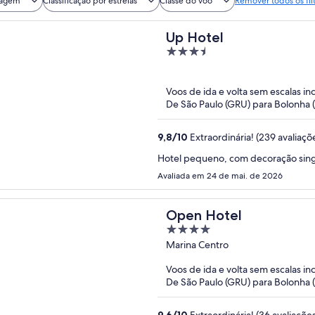
iagem
Classificação por estrelas
Classe do voo
Remover todos os fil
Up Hotel
3.5
out
of
Voos de ida e volta sem escalas in
5
De São Paulo (GRU) para Bolonha 
9,8
/
10
Extraordinária! (239 avaliaçõ
Hotel pequeno, com decoração sing
Avaliada em 24 de mai. de 2026
Open Hotel
4
out
Marina Centro
of
Voos de ida e volta sem escalas in
5
De São Paulo (GRU) para Bolonha 