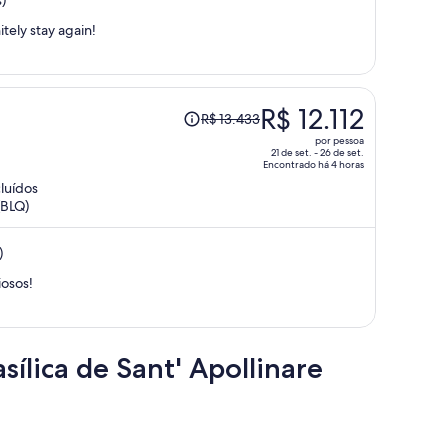
)
R$ 12.017
por
itely stay again!
pessoa
O
R$ 12.112
R$ 13.433
preço
por pessoa
era
21 de set. - 26 de set.
Encontrado há 4 horas
R$ 13.433
cluídos
e
(BLQ)
agora
é
)
R$ 12.112
por
iosos!
pessoa
ílica de Sant' Apollinare