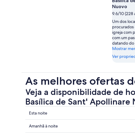
Basílica d
Nuovo
9.6/10 (228 
Um dos locai
procurados 
igreja com 
com um pass
datando do 
Mostrar me
Ver proprie
As melhores ofertas d
Veja a disponibilidade de h
Basílica de Sant' Apollinare
Mostrar
Esta noite
preços
perto
Mostrar
Amanhã à noite
de
preços