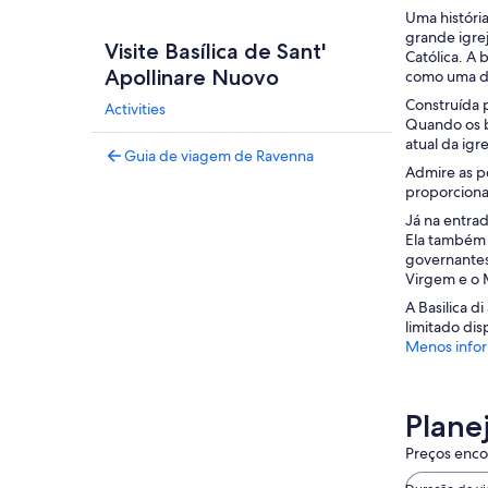
Uma história
grande igrej
Visite Basílica de Sant'
Católica. A 
Apollinare Nuovo
como uma da
Construída p
Activities
Quando os b
atual da igr
Guia de viagem de Ravenna
Admire as pe
proporcionar
Já na entrad
Ela também 
governantes
Virgem e o 
A Basilica d
limitado dis
Menos info
Plane
Preços encon