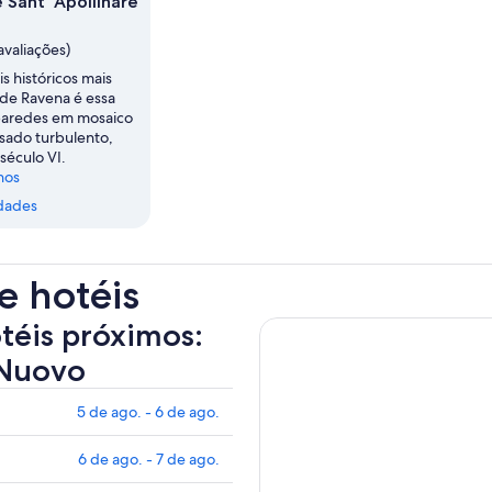
e Sant' Apollinare
avaliações)
s históricos mais
de Ravena é essa
paredes em mosaico
ado turbulento,
século VI.
nos
dades
e hotéis
otéis próximos:
 Nuovo
5 de ago. - 6 de ago.
6 de ago. - 7 de ago.