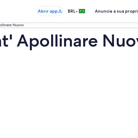
•
Abrir app
BRL
Anuncie a sua prop
pollinare Nuovo
nt' Apollinare Nu