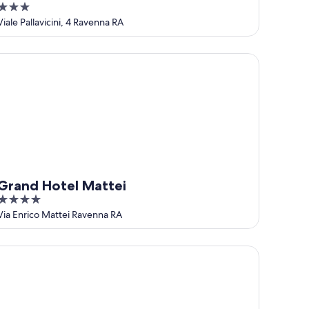
3
out
Viale Pallavicini, 4 Ravenna RA
of
5
and Hotel Mattei
Grand Hotel Mattei
4
out
Via Enrico Mattei Ravenna RA
of
5
toria