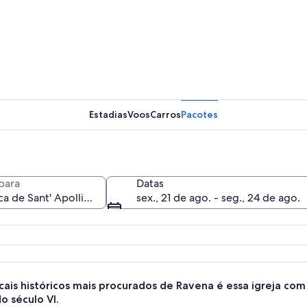
Um salão 
Estadias
Voos
Carros
Pacotes
Um mosaic
para
Datas
sex., 21 de ago. - seg., 24 de ago.
s alta com várias aberturas sob um céu azul límpido.
cais históricos mais procurados de Ravena é essa igreja c
o século VI.