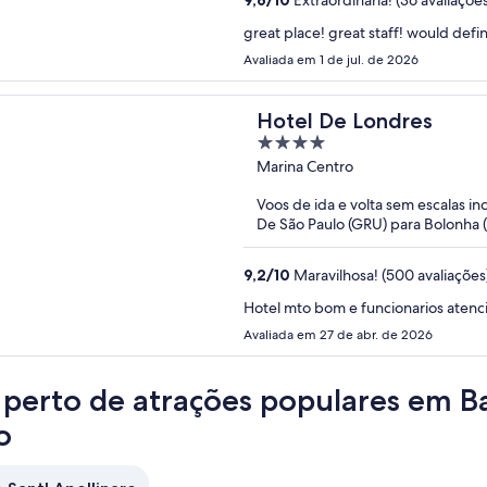
9,6
/
10
Extraordinária! (36 avaliações
great place! great staff! would defin
Avaliada em 1 de jul. de 2026
Hotel De Londres
4
out
Marina Centro
of
Voos de ida e volta sem escalas in
5
De São Paulo (GRU) para Bolonha 
9,2
/
10
Maravilhosa! (500 avaliações
Hotel mto bom e funcionarios atenc
Avaliada em 27 de abr. de 2026
 perto de atrações populares em Bas
o