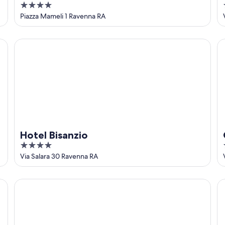
4
out
Piazza Mameli 1 Ravenna RA
of
5
Hotel Bisanzio
Gr
Hotel Bisanzio
4
out
Via Salara 30 Ravenna RA
of
5
Apartment Hotel Marchesini
As