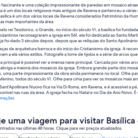
 fascinante e uma coleção impressionante de paredes em mosaico atraem o
a é um dos locais religiosos mais antigos de Ravena e pertenceu a várias
basílica é um dos vários locais de Ravena considerados Patrimônio da Hu
s mais importantes da área.
elo rei Teodorico, o Grande, no início do século VI, a basílica foi funda
izantinos reconsagraram a igreja em 561, ela foi dedicada ao Santo Mar
eja foi dado 3 séculos depois, depois que as relíquias do Santo Apolinário
ças de arquitetura barroca e do início do Cristianismo da igreja. A reco
am a ela vários estilos. Fotografe a torre de tijolos e a série de arcos qu
a principal é possível ver a imensa nave principal. Cercada por vários ar
abriga a maioria dos mosaicos da igreja. Embora grande parte dos mosaic
, uma parte impressionante da obra ainda permanece no local. Olhe para 
Menino, todos do século VI. Olhe para cima para ver os mosaicos mais 
i Sant'Apollinare Nuovo fica na Via Di Roma, em Ravena, e é acessível a p
ponível nas ruas da área. A igreja fecha no Natal e no Dia de Ano Novo. 
rmações
je uma viagem para visitar Basílica
trados nas últimas 48 horas. Clique para ver preços atualizados.