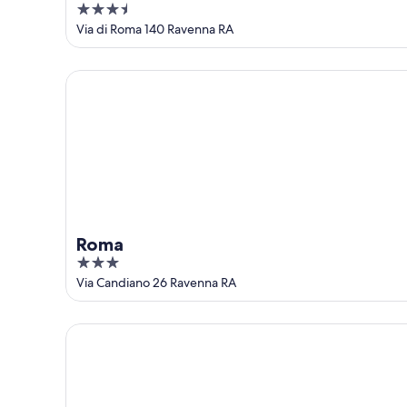
16
3.5
de
out
Via di Roma 140 Ravenna RA
ago.
of
5
Roma
Roma
3
out
Via Candiano 26 Ravenna RA
of
5
A Casa di Paola Suite B&B