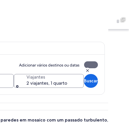
imponente com teto alto e ricamente decorado e um altar central.
Uma igreja histórica com um
8
o com figuras religiosas e arcos arquitetônicos.
Um salão imponente com teto
Adicionar vários destinos ou datas
Viajantes
Buscar
2 viajantes, 1 quarto
om paredes em mosaico com um passado turbulento,