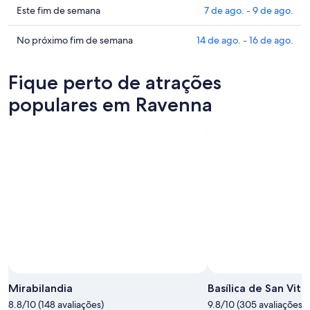
Ravenna
preços
Confira
Este fim de semana
7 de ago. - 9 de ago.
para
em
os
esta
Ravenna
preços
Confira
No próximo fim de semana
14 de ago. - 16 de ago.
noite,
para
em
os
6
amanhã
Ravenna
preços
Fique perto de atrações
de
à
para
em
ago.
noite,
este
Ravenna
populares em Ravenna
-
7
fim
para
7
de
de
o
de
ago.
semana,
próximo
ago.
-
7
fim
8
de
de
de
ago.
semana,
ago.
-
14
9
de
de
ago.
ago.
-
16
Foto de Mirabilandia
de
Foto
ago.
grátis
Mirabilandia
Basílica de San Vita
de
8.8/10 (148 avaliações)
9.8/10 (305 avaliações)