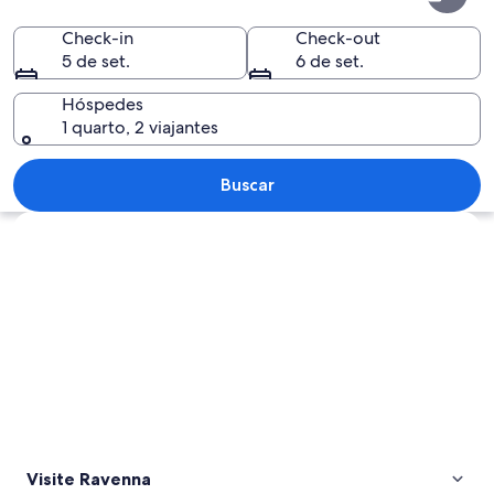
Check-in
Check-out
5 de set.
6 de set.
Hóspedes
1 quarto, 2 viajantes
Um mosaico com figuras vestidas com
Buscar
Explorar mapa
Visite Ravenna