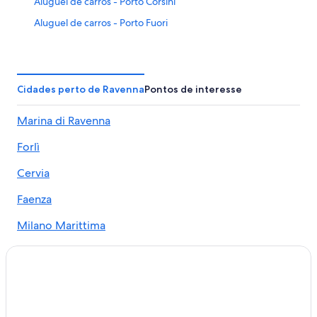
Aluguel de carros - Porto Corsini
Aluguel de carros - Porto Fuori
Carros de aluguel - aeroporto de Ravenna
Aluguel de carros - Ravenna
Aluguel de carros - Russi
Cidades perto de Ravenna
Pontos de interesse
Aluguel de carros - Savio
Marina di Ravenna
Aluguéis de carros - Ravenna e arredores
Forlì
Cervia
Faenza
Milano Marittima
Cesena
San Pancrazio
Punta Marina