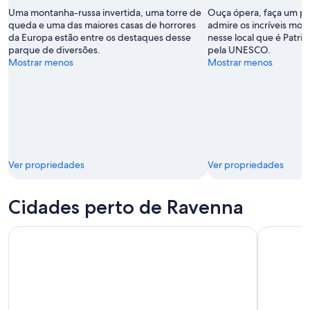
Mirabilandia
Uma montanha-russa invertida, uma torre de
Ouça ópera, faça um pas
queda e uma das maiores casas de horrores
admire os incríveis mos
da Europa estão entre os destaques desse
nesse local que é Patr
parque de diversões.
pela UNESCO.
Mostrar menos
Mostrar menos
Ver propriedades
Ver propriedades
Cidades perto de Ravenna