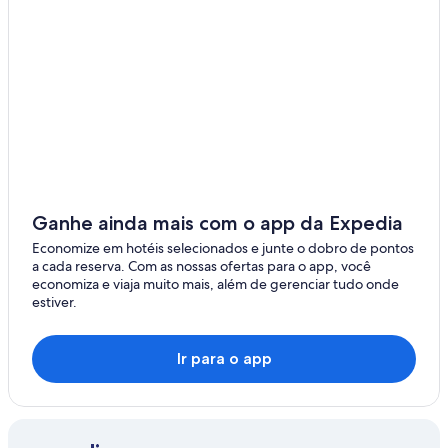
Bertinoro
Comacchio
Bagnacavallo
Casal Borsetti
Lidi Ferraresi
Lido di Classe
Ganhe ainda mais com o app da Expedia
Marina Romea
Economize em hotéis selecionados e junte o dobro de pontos
a cada reserva. Com as nossas ofertas para o app, você
Lido di Savio
economiza e viaja muito mais, além de gerenciar tudo onde
estiver.
Savio
Gambellara
Ir para o app
San Pietro in Campiano
Lido Adriano