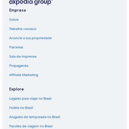
Lido di Dante
Empresa
Porto Corsini
Sobre
Lido di Spina
Trabalhe conosco
San Pietro in Trento
Anuncie a sua propriedade
Argenta
Parcerias
Sala de imprensa
Propaganda
Affiliate Marketing
Explore
Lugares para viajar no Brasil
Hotéis no Brasil
Aluguéis de temporada no Brasil
Pacotes de viagem no Brasil