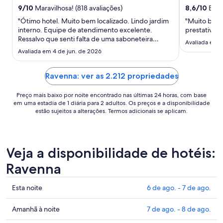
para
9
/
10
Maravilhosa! (818 avaliações)
8,6
/
10
Excel
uma
"Ótimo hotel. Muito bem localizado. Lindo jardim
"Muito bom!
estadia
interno. Equipe de atendimento excelente.
prestativa."
de
Ressalvo que senti falta de uma saboneteira
Avaliada em 4
7
dentro do box."
Avaliada em 4 de jun. de 2026
de
ago.
a
Ravenna: ver as 2.212 propriedades
8
Preço mais baixo por noite encontrado nas últimas 24 horas, com base
de
em uma estadia de 1 diária para 2 adultos. Os preços e a disponibilidade
ago..
estão sujeitos a alterações. Termos adicionais se aplicam.
Veja a disponibilidade de hotéis:
Ravenna
Confira
Esta noite
6 de ago. - 7 de ago.
os
preços
Confira
Amanhã à noite
7 de ago. - 8 de ago.
em
os