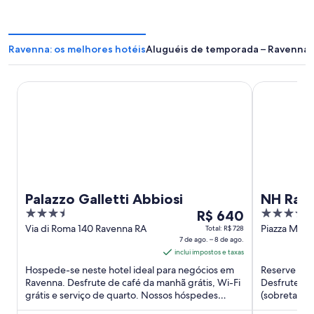
Ravenna: os melhores hotéis
Aluguéis de temporada – Ravenna
Palazzo Galletti Abbiosi
NH Ravenna
Palazzo Galletti Abbiosi
NH Rav
3.5
O
4
R$ 640
out
preço
out
Via di Roma 140 Ravenna RA
Piazza Mame
Total: R$ 728
7 de ago. – 8 de ago.
of
é
of
inclui impostos e taxas
5
de
5
Hospede-se neste hotel ideal para negócios em
Reserve uma
R$ 640
Ravenna. Desfrute de café da manhã grátis, Wi-Fi
Desfrute de 
por
grátis e serviço de quarto. Nossos hóspedes
(sobretaxa) 
diária
elogiam o café da ...
avaliações, 