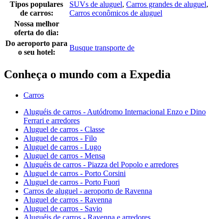
Tipos populares
SUVs de aluguel
,
Carros grandes de aluguel
,
de carros:
Carros econômicos de aluguel
Nossa melhor
oferta do dia:
Do aeroporto para
Busque transporte de
o seu hotel:
Conheça o mundo com a Expedia
Carros
Aluguéis de carros - Autódromo Internacional Enzo e Dino
Ferrari e arredores
Aluguel de carros - Classe
Aluguel de carros - Filo
Aluguel de carros - Lugo
Aluguel de carros - Mensa
Aluguéis de carros - Piazza del Popolo e arredores
Aluguel de carros - Porto Corsini
Aluguel de carros - Porto Fuori
Carros de aluguel - aeroporto de Ravenna
Aluguel de carros - Ravenna
Aluguel de carros - Savio
Aluguéis de carros - Ravenna e arredores