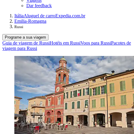
Viagens
Dar feedback
Itália
Aluguel de carro
Expedia.com.br
Emilia-Romagna
Russi
Programe a sua viagem
Guia de viagem de Russi
Hotéis em Russi
Voos para Russi
Pacotes de
viagem para Russi