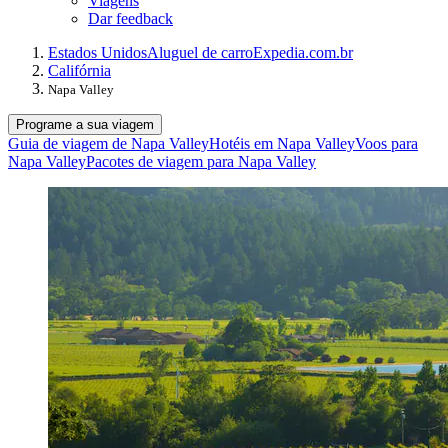
Viagens
Dar feedback
Estados Unidos
Aluguel de carro
Expedia.com.br
Califórnia
Napa Valley
Programe a sua viagem
Guia de viagem de Napa Valley
Hotéis em Napa Valley
Voos para
Napa Valley
Pacotes de viagem para Napa Valley