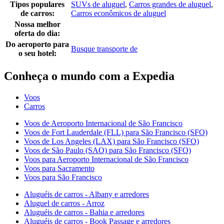
Tipos populares
SUVs de aluguel
,
Carros grandes de aluguel
,
de carros:
Carros econômicos de aluguel
Nossa melhor
oferta do dia:
Do aeroporto para
Busque transporte de
o seu hotel:
Conheça o mundo com a Expedia
Voos
Carros
Voos de Aeroporto Internacional de São Francisco
Voos de Fort Lauderdale (FLL) para São Francisco (SFO)
Voos de Los Angeles (LAX) para São Francisco (SFO)
Voos de São Paulo (SAO) para São Francisco (SFO)
Voos para Aeroporto Internacional de São Francisco
Voos para Sacramento
Voos para São Francisco
Aluguéis de carros - Albany e arredores
Aluguel de carros - Arroz
Aluguéis de carros - Bahia e arredores
Aluguéis de carros - Book Passage e arredores