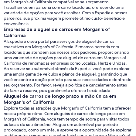
em Morgan's of California compatível ao seu orçamento.
Trabalhamos em parceria com carro locadoras, oferecendo uma
variedade de opções para você escolher. Com a Expedia e nossos
parceiros, sua próxima viagem promete ótimo custo-benefício e
conveniência.
Empresas de aluguel de carros em Morgan's of
California
A Expedia é o seu portal para serviços de aluguel de carros
executivos em Morgan's of California. Firmamos parceria com
locadoras que atendem aos nossos altos padrões, proporcionando
uma variedade de opções para aluguel de carros em Morgan's of
California de renomadas empresas como Localiza, Hertz e Unidas .
Ao reservar seu automóvel através da Expedia, você pode explorar
uma ampla gama de veículos e planos de aluguel, garantindo que
você encontre a opção perfeita para suas necessidades e dentro de
seu orçamento. Por favor, reveja a política de cancelamento antes
de fazer a reserva, pois geralmente oferece flexibilidade.
Aluguel de carros de longo prazo e mão única em
Morgan's of California
Explore todas as atrações que Morgan's of California tem a oferecer
no seu próprio ritmo. Com aluguéis de carros de longo prazo em
Morgan's of California, você tem tempo de sobra para visitar todos
os locais do seu itinerário. Alugue um automóvel por período
prolongado, como um mês, e aproveite a oportunidade de explorar
as diferentes paisagens e pontos turísticos que tornam Morgan's of