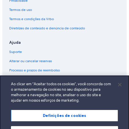
Privacidade
Termos de uso
Termos e condições da Vrbo
Diretrizes de conteúdo e denúncia de conteúdo
Ajuda
Suporte
Alterar ou cancelar reservas
Processo e prazos de reembolso
Reserve um voo usando um crédito da companhia aérea
Ao clicar em “Aceitar todos os cookies”, você concorda com
Documentos para viagens internacionais
o armazenamento de cookies no seu dispositivo para
melhorar a navegação no site, analisar o uso do site e
ajudar em nossos esforços de marketing.
Definições de cookies
A Expedia, Inc. não se responsabiliza pelo conteúdo dos sites externos.
© 2026 Expedia, Inc., uma empresa do Expedia Group. Todos os direitos
reservados Expedia e o logotipo da Expedia são marcas registradas da