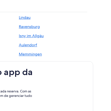
Lindau
Ravensburg
Isny im Allgäu
Aulendorf
Memmingen
Weitnau
o app da
cada reserva. Com as
lém de gerenciar tudo