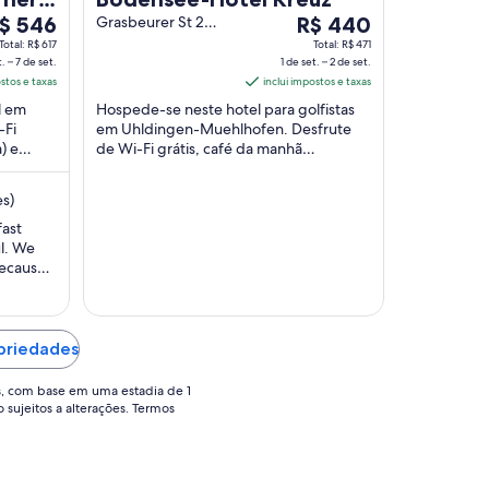
O
$ 546
Grasbeurer St 2
R$ 440
Uhldingen-
reço
preço
Total: R$ 617
Total: R$ 471
Muehlhofen BW
. – 7 de set.
1 de set. – 2 de set.
é
ostos e taxas
inclui impostos e taxas
e
de
l em
Hospede-se neste hotel para golfistas
$ 546
R$ 440
-Fi
em Uhldingen-Muehlhofen. Desfrute
or
por
) e
de Wi-Fi grátis, café da manhã
ária
diária
ações,
(sobretaxa) e um jardim. Atrações
ara
para
populares como Ilha ...
es)
ma
uma
stadia
estadia
fast
ul. We
e
de
because
1
..with
e
de
f the
t.
set.
a
opriedades
2
e
de
s, com base em uma estadia de 1
o sujeitos a alterações. Termos
t..
set..