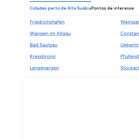
Cidades perto de Alta Suábia
Pontos de interesse
Friedrichshafen
Weingar
Wangen im Allgäu
Constan
Bad Saulgau
Ueberli
Kressbronn
Pfullend
Langenargen
Stockac
Albstadt
Markdor
Neukirch