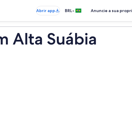
•
Abrir app
BRL
Anuncie a sua prop
m Alta Suábia