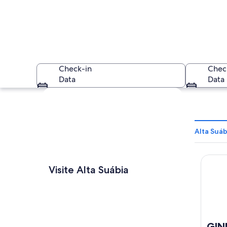
Check-in
Chec
Data
Data
Explorar mapa
Alta Suáb
GINN C
Uma cidade históric
Visite Alta Suábia
GIN