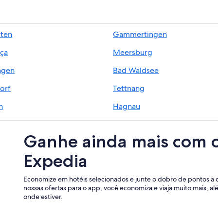
ten
Gammertingen
ça
Meersburg
ngen
Bad Waldsee
orf
Tettnang
h
Hagnau
f
Buchenberg
Ganhe ainda mais com 
Expedia
Economize em hotéis selecionados e junte o dobro de pontos a 
nossas ofertas para o app, você economiza e viaja muito mais, a
onde estiver.