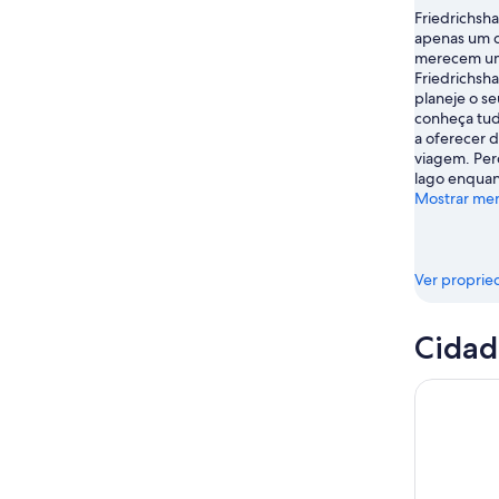
Friedrichsh
-
apenas um d
16
merecem um
de
Friedrichsha
ago.
planeje o seu
conheça tud
a oferecer d
viagem. Per
lago enquant
Mostrar me
Ver proprie
Cidad