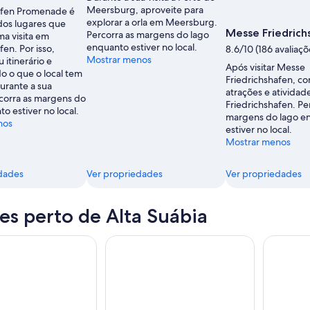
Meersburg, aproveite para
afen Promenade é
explorar a orla em Meersburg.
os lugares que
Messe Friedrich
Percorra as margens do lago
a visita em
enquanto estiver no local.
fen. Por isso,
8.6/10 (186 avaliaçõ
Mostrar menos
 itinerário e
Após visitar Messe
o o que o local tem
Friedrichshafen, con
urante a sua
atrações e atividad
corra as margens do
Friedrichshafen. Pe
o estiver no local.
margens do lago e
nos
estiver no local.
Mostrar menos
dades
Ver propriedades
Ver propriedades
es perto de Alta Suábia