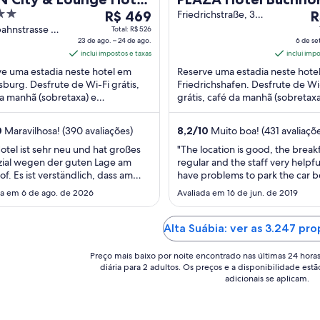
O
O
ensburg
R$ 469
Hof
Friedrichstraße, 33
R
Friedrichshafen
preço
p
ahnstrasse 57
Total: R$ 526
sburg
23 de ago. – 24 de ago.
6 de set
é
é
inclui impostos e taxas
inclui imp
de
d
e uma estadia neste hotel em
Reserve uma estadia neste hote
R$ 469
R
burg. Desfrute de Wi-Fi grátis,
Friedrichshafen. Desfrute de Wi
por
p
a manhã (sobretaxa) e
grátis, café da manhã (sobretaxa
diária
di
ionamento sem manobrista
serviço de quarto. Em suas avali
para
p
taxa). Em suas avaliações, ...
nossos hóspedes ...
0
Maravilhosa! (390 avaliações)
8,2
/
10
Muito boa! (431 avaliaçõ
uma
u
estadia
e
otel ist sehr neu und hat großes
"The location is good, the break
zial wegen der guten Lage am
regular and the staff very helpf
de
d
f. Es ist verständlich, dass am
have problems to park the car 
23
6
g bestimmte Dinge noch nicht
you need to reserve in advance.
da em 6 de ago. de 2026
de
Avaliada em 16 de jun. de 2019
d
mmen perfekt sind. So ist
luck you can find place in front o
ago.
se
lich nochmal eine komplette
hotel."
a
a
reinigung nach den Bauarbeiten
Alta Suábia: ver as 3.247 pr
24
7
erlich, damit auch alle Ecken
h vollständig ..."
de
d
Preço mais baixo por noite encontrado nas últimas 24 hora
diária para 2 adultos. Os preços e a disponibilidade estã
ago..
se
adicionais se aplicam.