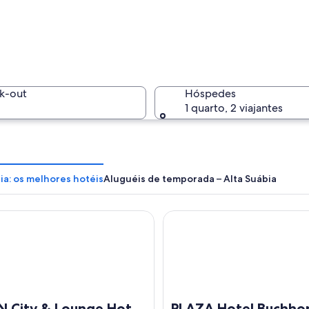
Um porto 
k-out
Hóspedes
1 quarto, 2 viajantes
Um edifíc
ia: os melhores hotéis
Aluguéis de temporada – Alta Suábia
ity & Lounge Hotel Ravensburg
PLAZA Hotel Buchhorner Ho
a com um castelo, uma orla e edifícios tradicionais.
N City & Lounge Hotel
PLAZA Hotel Buchho