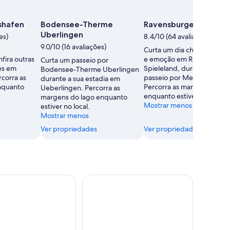
shafen
Bodensee-Therme
Ravensburger Spielel
Uberlingen
es)
8.4/10 (64 avaliações)
9.0/10 (16 avaliações)
Curta um dia cheio de ave
fira outras
e emoção em Ravensburge
Curta um passeio por
es em
Spieleland, durante o seu
Bodensee-Therme Uberlingen
rcorra as
passeio por Meckenbeure
durante a sua estadia em
nquanto
Percorra as margens do la
Ueberlingen. Percorra as
enquanto estiver no local.
margens do lago enquanto
Mostrar menos
estiver no local.
Mostrar menos
Ver propriedades
Ver propriedades