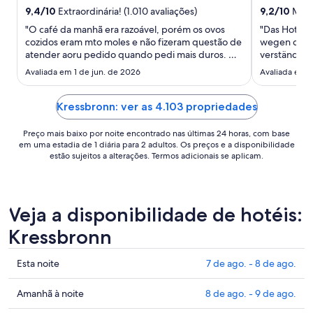
para
9,4
/
10
Extraordinária! (1.010 avaliações)
9,2
/
10
Marav
uma
"O café da manhã era razoável, porém os ovos
"Das Hotel i
estadia
cozidos eram mto moles e não fizeram questão de
wegen der g
de
atender aoru pedido quando pedi mais duros. O
verständlic
16
ar condicionado não atendeu, e ao abrir as janelas
noch nicht v
Avaliada em 1 de jun. de 2026
Avaliada em 
de
o barulho da rua era intenso. Não tem frigobar e
sicherlich 
ago.
eles não oferecem águas gratuitas em garrafas.
Grundreini
Esperava mais ..."
a
erforderlich
Kressbronn: ver as 4.103 propriedades
vollständig .
17
Preço mais baixo por noite encontrado nas últimas 24 horas, com base
de
em uma estadia de 1 diária para 2 adultos. Os preços e a disponibilidade
ago..
estão sujeitos a alterações. Termos adicionais se aplicam.
Veja a disponibilidade de hotéis:
Kressbronn
Confira
Esta noite
7 de ago. - 8 de ago.
os
preços
Confira
Amanhã à noite
8 de ago. - 9 de ago.
em
os