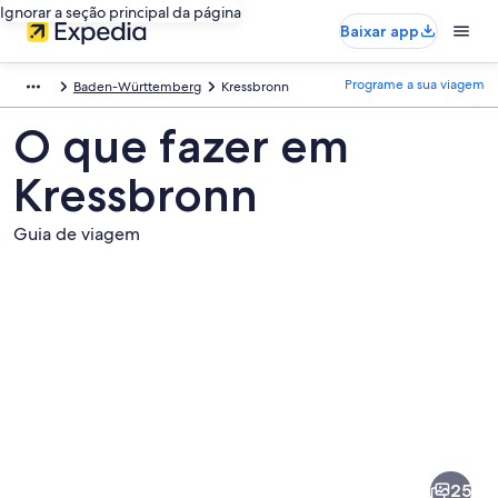
Ignorar a seção principal da página
Baixar app
Programe a sua viagem
Baden-Württemberg
Kressbronn
O que fazer em
Kressbronn
Guia de viagem
Fotos
de
Kressbronn
25