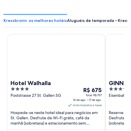
Kressbronn: os melhores hotéis
Aluguéis de temporada – Kress
Hotel Walhalla
GINN City &
Hotel Walhalla
GINN Ci
4
O
4
R$ 675
Ravens
out
preço
out
Poststrasse 27 St. Gallen SG
Eisenbahnst
Total: R$ 757
16 de ago. – 17 de ago.
Ravensburg
of
é
of
inclui impostos e taxas
5
de
5
Hospede-se neste hotel ideal para negócios em
Reserve uma
R$ 675
St. Gallen. Desfrute de Wi-Fi grátis, café da
Desfrute de 
por
manhã (sobretaxa) e estacionamento sem
(sobretaxa)
diária
manobrista (sobretaxa). Nossos ...
(sobretaxa).