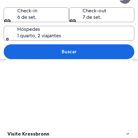
Check-in
Check-out
6 de set.
7 de set.
Hóspedes
1 quarto, 2 viajantes
Uma aldeia com casas de telhado ver
Buscar
Explorar mapa
Visite Kressbronn