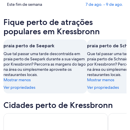
Kressbronn
preços
Confira
Este fim de semana
7 de ago. - 9 de ago.
para
em
os
esta
Kressbronn
preços
Fique perto de atrações
noite,
para
em
7
amanhã
Kressbronn
populares em Kressbronn
de
à
para
ago.
noite,
este
praia perto de Seepark
praia perto de Schn
-
8
fim
8
de
de
Que tal passar uma tarde descontraída em
Que tal passar uma tar
de
ago.
praia perto de Seepark durante a sua viagem
semana,
praia perto de Schnaidt
por Kressbronn? Percorra as margens do lago
por Kressbronn? Percor
ago.
-
7
na área ou simplesmente aproveite os
na área ou simplesment
9
de
restaurantes locais.
restaurantes locais.
de
ago.
Mostrar menos
Mostrar menos
ago.
-
Ver propriedades
Ver propriedades
9
de
ago.
Cidades perto de Kressbronn