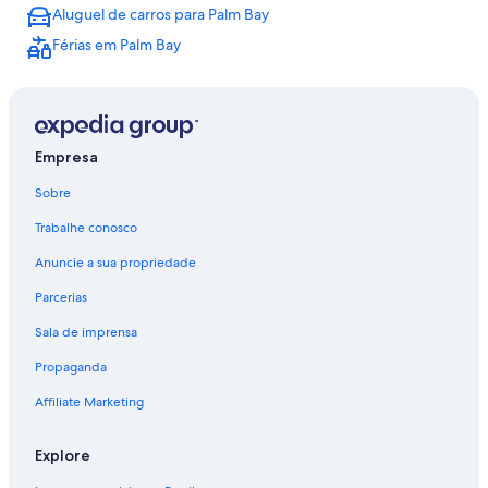
Aluguel de carros para Palm Bay
Voos de Rio de Janeiro (RIO) para Orlando (ORL)
Férias em Palm Bay
Voos de São Paulo (SAO) para Orlando (ORL)
Voos de Salvador (SSA) para Orlando (ORL)
Voos de Campinas (VCP) para Orlando (ORL)
Empresa
Sobre
Trabalhe conosco
Anuncie a sua propriedade
Parcerias
Sala de imprensa
Propaganda
Affiliate Marketing
Explore