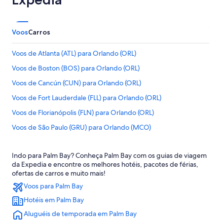
Voos
Carros
Voos de Atlanta (ATL) para Orlando (ORL)
Voos de Boston (BOS) para Orlando (ORL)
Voos de Cancún (CUN) para Orlando (ORL)
Voos de Fort Lauderdale (FLL) para Orlando (ORL)
Voos de Florianópolis (FLN) para Orlando (ORL)
Voos de São Paulo (GRU) para Orlando (MCO)
Voos de São Paulo (GRU) para Orlando (ORL)
Indo para Palm Bay? Conheça Palm Bay com os guias de viagem
Voos de Miami (MIA) para Orlando (ORL)
da Expedia e encontre os melhores hotéis, pacotes de férias,
Voos de Nova York (NYC) para Orlando (ORL)
ofertas de carros e muito mais!
Voos para Palm Bay
Voos de Belo Horizonte (PLU) para Orlando (ORL)
Hotéis em Palm Bay
Voos de Porto Alegre (POA) para Orlando (ORL)
Aluguéis de temporada em Palm Bay
Voos de Recife (REC) para Orlando (ORL)