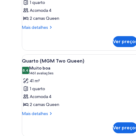
1 quarto
MGM
Acomoda 4
Executive
2 camas Queen
Two
Queen
Mais
Mais detalhes
detalhes
Suite
de
Ver preço
MGM
Executive
Two
Carrega
Roupas de cama premium, cofr
4
Queen
Quarto (MGM Two Queen)
todas
Suite
Muito boa
as
8,4
8,4 de 10
(1461
1461 avaliações
fotos
avaliações)
41 m²
de
1 quarto
Quarto
Acomoda 4
(MGM
2 camas Queen
Two
Queen)
Mais
Mais detalhes
detalhes
de
Ver preço
Quarto
(MGM