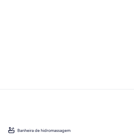
Vídeo do cri
Roupas de c
Banheira de hidromassagem