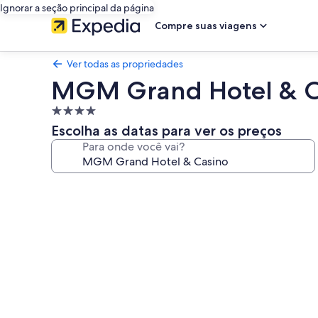
Ignorar a seção principal da página
Compre suas viagens
Ver todas as propriedades
MGM Grand Hotel & C
Propriedade
4.0
Escolha as datas para ver os preços
estrelas
Para onde você vai?
Galeria
de
fotos
de
MGM
Grand
Hotel