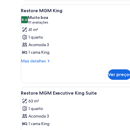
Two
Carrega
Quarto de hotel moderno com 
4
Queen)
Restore MGM King
todas
Muito boa
as
8,4
8,4 de 10
(111
111 avaliações
fotos
avaliações)
41 m²
de
1 quarto
Restore
Acomoda 3
MGM
1 cama King
King
Mais
Mais detalhes
detalhes
de
Ver preço
Restore
MGM
King
Carrega
Quarto de hotel moderno com v
4
Restore MGM Executive King Suite
todas
63 m²
as
1 quarto
fotos
de
Acomoda 3
Restore
1 cama King
MGM