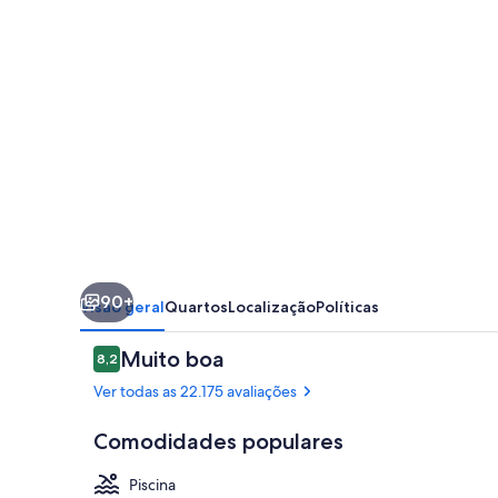
&
Casino
90+
Visão geral
Quartos
Localização
Políticas
Avaliações
Muito boa
8,2
8,2 de 10
Ver todas as 22.175 avaliações
Comodidades populares
Piscina