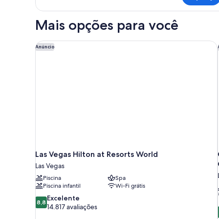
Two
Bedroom
Mais opções para você
Loft
Las Vegas Hilton at Resorts World
Anúncio
Las Vegas Hilton at Resorts World
Las Vegas
Piscina
Spa
Piscina infantil
Wi-Fi grátis
8.8
Excelente
8,8
de
14.817 avaliações
10,