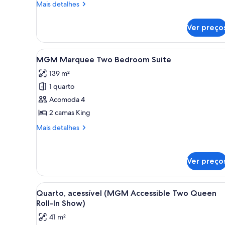
Mais
Mais detalhes
Executive
detalhes
King
de
Ver preço
Restore
Suite
MGM
Executive
Carrega
Quarto moderno com mesa de bil
4
King
MGM Marquee Two Bedroom Suite
todas
Suite
139 m²
as
1 quarto
fotos
de
Acomoda 4
MGM
2 camas King
Marquee
Mais
Mais detalhes
Two
detalhes
Bedroom
de
MGM
Suite
Ver preço
Marquee
Two
Bedroom
Carrega
Roupas de cama premium, cofr
Suite
4
Quarto, acessível (MGM Accessible Two Queen
todas
Roll-In Show)
as
41 m²
fotos