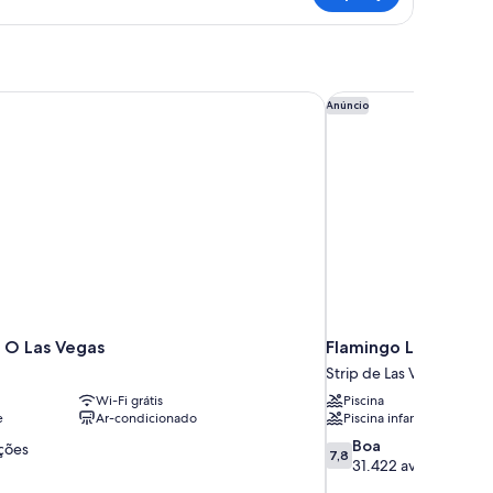
erald
wo
droom
ng
ite
 O Las Vegas
Flamingo Las Vegas 
Anúncio
n O Las Vegas
Flamingo Las Vegas 
Strip de Las Vegas
Wi-Fi grátis
Piscina
e
Ar-condicionado
Piscina infantil
7.8
Boa
ações
7,8
de
31.422 avaliações
10,