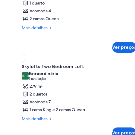
1 quarto
de
Acomoda 4
Quarto,
acessível
2 camas Queen
(MGM
Mais
Mais detalhes
Accessible
detalhes
de
Two
Quarto,
Queen
Ver preço
acessível
Roll-
(MGM
In
Accessible
Carrega
Quarto de hotel moderno com 
4
Two
Skylofts Two Bedroom Loft
Show)
todas
Queen
Extraordinária
Roll-
as
10,0
10,0 de 10
(1
1 avaliação
In
fotos
avaliação)
279 m²
Show)
de
2 quartos
Skylofts
Acomoda 7
Two
1 cama King e 2 camas Queen
Bedroom
Loft
Mais
Mais detalhes
detalhes
de
Ver preço
Skylofts