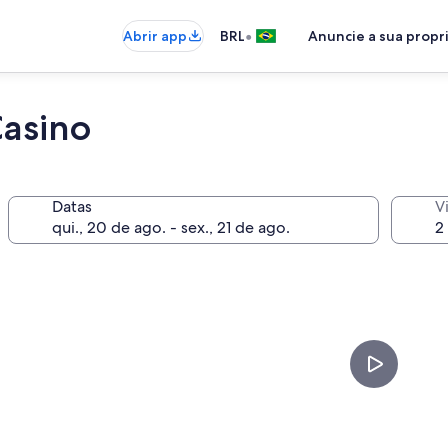
•
Abrir app
BRL
Anuncie a sua prop
asino
Datas
V