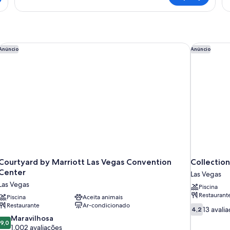
Bedroom
Em
Suite
T
Be
Ki
Su
Courtyard by Marriott Las Vegas Convention Center
Collection
Anúncio
Anúncio
Courtyard by Marriott Las Vegas Convention
Collectio
Center
Las Vegas
Las Vegas
Piscina
Restaurant
Piscina
Aceita animais
Restaurante
Ar-condicionado
4.2
13 avali
4,2
de
9.0
Maravilhosa
9,0
10,
de
1.002 avaliações