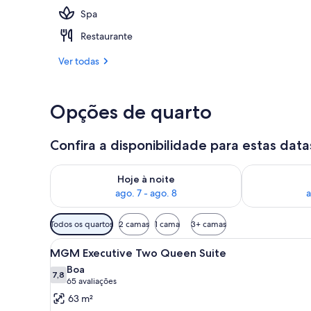
Spa
Piscina exter
Restaurante
Ver todas
Opções de quarto
Confira a disponibilidade para estas data
Verifica a disponibilidade para esta noite, ago. 7 - a
Verifica a dis
Hoje à noite
ago. 7 - ago. 8
a
Filtros
Todos os quartos
2 camas
1 cama
3+ camas
disponíveis
Carrega
Quarto de hotel com escrivanin
para
4
MGM Executive Two Queen Suite
todas
os
Boa
as
7,8
quartos
7,8 de 10
(65
65 avaliações
fotos
avaliações)
63 m²
de