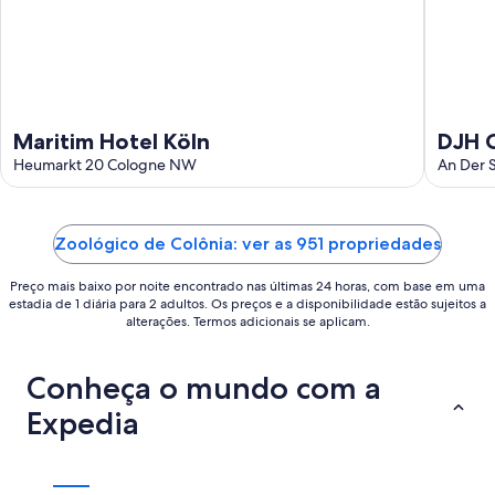
16
de
ago.
Maritim Hotel Köln
DJH C
Heumarkt 20 Cologne NW
An Der 
Zoológico de Colônia: ver as 951 propriedades
Preço mais baixo por noite encontrado nas últimas 24 horas, com base em uma
estadia de 1 diária para 2 adultos. Os preços e a disponibilidade estão sujeitos a
alterações. Termos adicionais se aplicam.
Conheça o mundo com a
Expedia