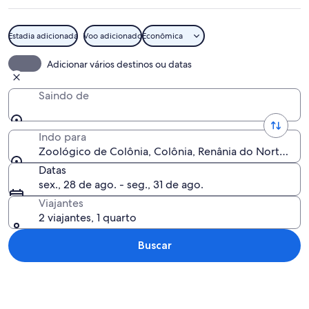
Estadia adicionada
Voo adicionado
Econômica
Close-up da cabeça de um crocodilo, c
Adicionar vários destinos ou datas
Saindo de
Indo para
Zoológico de Colônia, Colônia, Renânia do Norte-Ves
Datas
sex., 28 de ago. - seg., 31 de ago.
Viajantes
2 viajantes, 1 quarto
Buscar
Explorar mapa