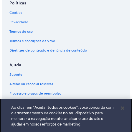
Políticas
Cookies
Privacidade
Termos de uso
Termos e condições da Vrbo
Diretrizes de conteúdo e denúncia de conteúdo
Ajuda
Suporte
Alterar ou cancelar reservas
Processo e prazos de reembolso
Reserve um voo usando um crédito da companhia aérea
Ao clicar em “Aceitar todos os cookies”, você concorda com
Documentos para viagens internacionais
o armazenamento de cookies no seu dispositivo para
melhorar a navegação no site, analisar o uso do site e
ajudar em nossos esforços de marketing.