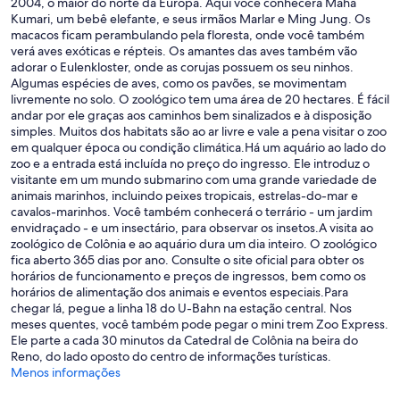
2004, o maior do norte da Europa. Aqui você conhecerá Maha
Kumari, um bebê elefante, e seus irmãos Marlar e Ming Jung. Os
macacos ficam perambulando pela floresta, onde você também
verá aves exóticas e répteis. Os amantes das aves também vão
adorar o Eulenkloster, onde as corujas possuem os seu ninhos.
Algumas espécies de aves, como os pavões, se movimentam
livremente no solo. O zoológico tem uma área de 20 hectares. É fácil
andar por ele graças aos caminhos bem sinalizados e à disposição
simples. Muitos dos habitats são ao ar livre e vale a pena visitar o zoo
em qualquer época ou condição climática.Há um aquário ao lado do
zoo e a entrada está incluída no preço do ingresso. Ele introduz o
visitante em um mundo submarino com uma grande variedade de
animais marinhos, incluindo peixes tropicais, estrelas-do-mar e
cavalos-marinhos. Você também conhecerá o terrário - um jardim
envidraçado - e um insectário, para observar os insetos.A visita ao
zoológico de Colônia e ao aquário dura um dia inteiro. O zoológico
fica aberto 365 dias por ano. Consulte o site oficial para obter os
horários de funcionamento e preços de ingressos, bem como os
horários de alimentação dos animais e eventos especiais.Para
chegar lá, pegue a linha 18 do U-Bahn na estação central. Nos
meses quentes, você também pode pegar o mini trem Zoo Express.
Ele parte a cada 30 minutos da Catedral de Colônia na beira do
Reno, do lado oposto do centro de informações turísticas.
Menos informações