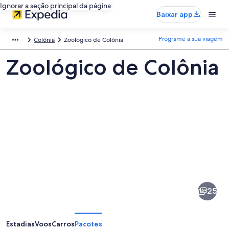
Ignorar a seção principal da página
Baixar app
Programe a sua viagem
Colônia
Zoológico de Colônia
Zoológico de Colônia
Fotos
de
Zoológico
25
de
Colônia
Estadias
Voos
Carros
Pacotes