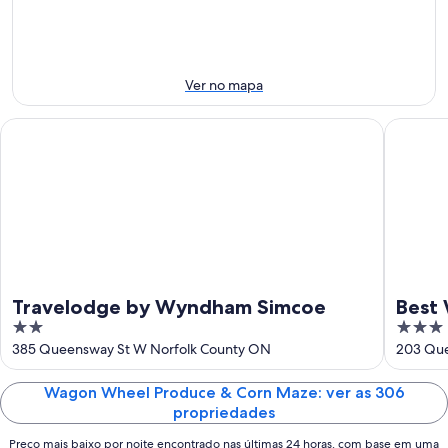
ago.
noite:
este
Maze
-
6
fim
para
6
de
de
o
de
ago.
semana:
próximo
Ver no mapa
ago.
-
7
fim
7
de
de
Travelodge by Wyndham Simcoe
Best West
de
ago.
semana:
ago.
-
14
9
de
de
ago.
ago.
-
16
de
ago.
Travelodge by Wyndham Simcoe
Best 
2
3
out
out
385 Queensway St W Norfolk County ON
203 Que
of
of
5
5
Wagon Wheel Produce & Corn Maze: ver as 306
propriedades
Preço mais baixo por noite encontrado nas últimas 24 horas, com base em uma