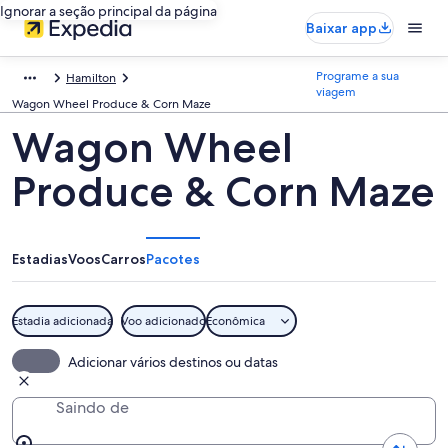
Ignorar a seção principal da página
Baixar app
Programe a sua
Hamilton
viagem
Wagon Wheel Produce & Corn Maze
Wagon Wheel
Produce & Corn Maze
Estadias
Voos
Carros
Pacotes
Estadia adicionada
Voo adicionado
Econômica
Adicionar vários destinos ou datas
Saindo de