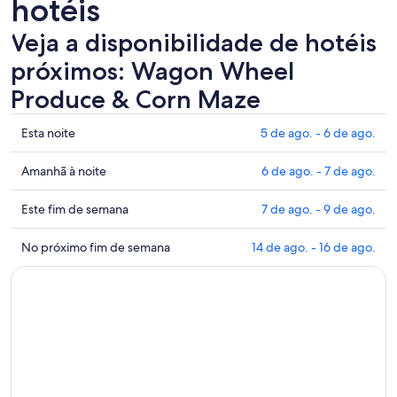
hotéis
Veja a disponibilidade de hotéis
próximos: Wagon Wheel
Produce & Corn Maze
Mostrar
Esta noite
5 de ago. - 6 de ago.
preços
perto
Mostrar
Amanhã à noite
6 de ago. - 7 de ago.
de
preços
Wagon
perto
Mostrar
Este fim de semana
7 de ago. - 9 de ago.
Wheel
de
preços
Produce
Wagon
perto
Mostrar
No próximo fim de semana
14 de ago. - 16 de ago.
&
Wheel
de
preços
Corn
Produce
Wagon
perto
Maze
&
Wheel
de
para
Corn
Produce
Wagon
esta
Maze
&
Wheel
noite:
para
Corn
Produce
5
amanhã
Maze
&
de
à
para
Corn