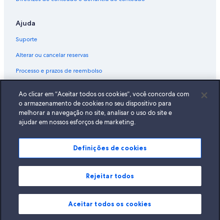
Ajuda
Suporte
Alterar ou cancelar reservas
Processo e prazos de reembolso
Reserve um voo usando um crédito da companhia aérea
Ao clicar em “Aceitar todos os cookies”, você concorda com
Documentos para viagens internacionais
o armazenamento de cookies no seu dispositivo para
melhorar a navegação no site, analisar o uso do site e
ajudar em nossos esforços de marketing.
Definições de cookies
A Expedia, Inc. não se responsabiliza pelo conteúdo dos sites externos.
© 2026 Expedia, Inc., uma empresa do Expedia Group. Todos os direitos
reservados Expedia e o logotipo da Expedia são marcas registradas da
Expedia, Inc.
Rejeitar todos
Aceitar todos os cookies