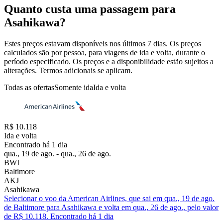
Quanto custa uma passagem para
Asahikawa?
Estes preços estavam disponíveis nos últimos 7 dias. Os preços
calculados são por pessoa, para viagens de ida e volta, durante o
período especificado. Os preços e a disponibilidade estão sujeitos a
alterações. Termos adicionais se aplicam.
Todas as ofertas
Somente ida
Ida e volta
R$ 10.118
Ida e volta
Encontrado há 1 dia
qua., 19 de ago. - qua., 26 de ago.
BWI
Baltimore
AKJ
Asahikawa
Selecionar o voo da American Airlines, que sai em qua., 19 de ago.
de Baltimore para Asahikawa e volta em qua., 26 de ago., pelo valor
de R$ 10.118. Encontrado há 1 dia