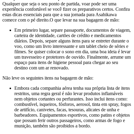
Qualquer que seja o seu ponto de partida, voar pode ser uma
experiência confortável se você fizer os preparativos certos. Confira
estas dicas essenciais para que a sua jornada para Asahikawa
comece com o pé direito.
O que levar na sua bagagem de mão:
Em primeiro lugar, separe passaporte, documentos de viagem,
carteira de identidade, cartões de crédito e medicamentos
diários. Depois, separe alguns itens para se entreter durante o
voo, como um livro interessante e um tablet cheio de séries e
filmes. Se quiser colocar o sono em dia, uma boa ideia é levar
um travesseiro e protetores de ouvido. Finalmente, arrume um
espaço para itens de higiene pessoal para chegar ao seu
destino com um ar renovado.
Não leve os seguintes itens na bagagem de mão:
Embora cada companhia aérea tenha sua própria lista de itens
restritos, uma regra geral é não levar produtos inflamáveis
nem objetos cortantes ou perfurantes. Isso inclui itens como:
combustível, isqueiros, fósforos, aerosol, tinta em spray, fogos
de artifício, canivetes, facas, tesouras, alicates de unha e
barbeadores. Equipamentos esportivos, como patins e objetos
que possam ferir outros passageiros, como armas de fogo e
munição, também são proibidos a bordo.