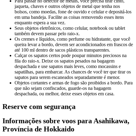
Para passar no detector de metais, você precisa tirar cinto,
jaqueta, chaves e outros objetos de metal que tenha nos
bolsos, como moedas, fone de ouvido e celular e depositá-los
em uma bandeja. Facilite as coisas removendo esses itens
enquanto espera a sua vez.
Seus objetos eletrônicos, como celular, notebook ou tablet
também devem passar pelo raio-x.
Os cremes e líquidos, como perfume ou hidratante, que você
queira levar a bordo, devem ser acondicionados em frascos de
até 100 ml dentro de sacos plásticos transparentes.
Calçar os sapatos certos pode poupar minutos preciosos na
fila do raio-x. Deixe os sapatos pesados na bagagem
despachada e use sapatos mais leves, como mocassins e
sapatilhas, para embarcar. As chances de você ter que tirar os
sapatos para serem escaneados separadamente é menor.
Objetos cortantes e armas de fogo são proibidos a bordo. Para
que não sejam confiscados, guarde-os na bagagem
despachada, ou melhor, deixe esses objetos em casa.
Reserve com segurança
Informações sobre voos para Asahikawa,
Província de Hokkaido