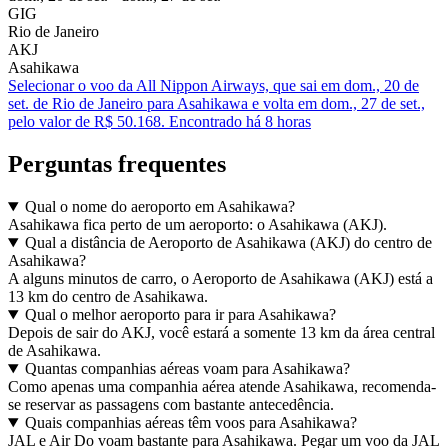
GIG
Rio de Janeiro
AKJ
Asahikawa
Selecionar o voo da All Nippon Airways, que sai em dom., 20 de
set. de Rio de Janeiro para Asahikawa e volta em dom., 27 de set.,
pelo valor de R$ 50.168. Encontrado há 8 horas
Perguntas frequentes
Qual o nome do aeroporto em Asahikawa?
Asahikawa fica perto de um aeroporto: o Asahikawa (AKJ).
Qual a distância de Aeroporto de Asahikawa (AKJ) do centro de
Asahikawa?
A alguns minutos de carro, o Aeroporto de Asahikawa (AKJ) está a
13 km do centro de Asahikawa.
Qual o melhor aeroporto para ir para Asahikawa?
Depois de sair do AKJ, você estará a somente 13 km da área central
de Asahikawa.
Quantas companhias aéreas voam para Asahikawa?
Como apenas uma companhia aérea atende Asahikawa, recomenda-
se reservar as passagens com bastante antecedência.
Quais companhias aéreas têm voos para Asahikawa?
JAL e Air Do voam bastante para Asahikawa. Pegar um voo da JAL