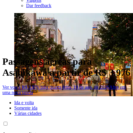
Viagens
Dar feedback
Passagens aéreas para
Asahikawa a partir de R$ 3.976
Ver voo a R$ 3.976 para quarta-feira, 19 de ago. de 2026
Abre em
uma nova janela
Ida e volta
Somente ida
Várias cidades