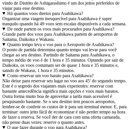
vindo de Distrito de Ashigarashimo é um dos jeitos preferidos de
viajar para esse destino.
Há quantos voos diretos para Asahikawa?
Organizar uma viagem inesquecível para Asahikawa é super
tranquilo quando há 49 voos sem escalas disponíveis a cada semana.
De onde partem os voos mais procurados para Asahikawa?
Grande parte dos voos para Asahikawa partem de aeroportos de
Saitama, Daikoku e Wakasu.
Quanto tempo leva o voo para o Aeroporto de Asahikawa?
O ponto de partida determina quanto tempo vai levar para você
chegar ao seu destino. Partindo de Saitama para Asahikawa, o
tempo médio de voo é de 1 hora e 35 minutos. Optando por sair de
Daikoku, os voos costumam ser de quase 1 hora e 35 minutos e,
saindo de Wakasu, 1 hora e 35 minutos.
Como reservar um voo barato para Asahikawa?
Não deixe para reservar seu lugar no voo aos 45' do segundo tempo.
Este é o segredo dos viajantes mais experientes: reservar com
bastante antecedência significa mais opções e voos mais baratos.
Outra forma muito boa de aproveitar a tarifa mais acessível é
pesquisando bastante. Se o seu destino tem poucos aeroportos,
lembre-se de conferir os custos de ir para um terminal menor. E, para
terminar: outro jeito fácil de economizar é não perder tempo na hora
de fazer a reserva. Se você der de cara com uma oferta camarada,
não pense duas vezes: reserve o quanto antes.
O que fazer durante o voo para Asahikawa?