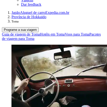
Viagens
Dar feedback
Japão
Aluguel de carro
Expedia.com.br
Província de Hokkaido
Toma
Programe a sua viagem
Guia de viagem de Toma
Hotéis em Toma
Voos para Toma
Pacotes
de viagem para Toma