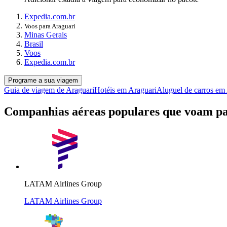
Expedia.com.br
Voos para Araguari
Minas Gerais
Brasil
Voos
Expedia.com.br
Programe a sua viagem
Guia de viagem de Araguari
Hotéis em Araguari
Aluguel de carros em
Companhias aéreas populares que voam p
LATAM Airlines Group
LATAM Airlines Group