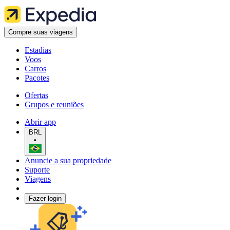
Compre suas viagens
Estadias
Voos
Carros
Pacotes
Ofertas
Grupos e reuniões
Abrir app
BRL
•
Anuncie a sua propriedade
Suporte
Viagens
Fazer login