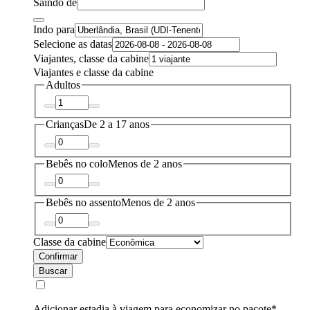
Saindo de
Indo para
Selecione as datas
Viajantes, classe da cabine
Viajantes e classe da cabine
Adultos
Crianças
De 2 a 17 anos
Bebês no colo
Menos de 2 anos
Bebês no assento
Menos de 2 anos
Classe da cabine
Confirmar
Buscar
Adicionar estadia à viagem para economizar no pacote*