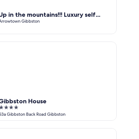
Up in the mountains!!! Luxury self
contained unit.
Arrowtown Gibbston
ibbston House
Gibbston House
4
out
53a Gibbston Back Road Gibbston
of
5
 Quinta by Wyndham Remarkables Park Queenstown