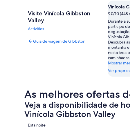
Vinícola G
Visite Vinícola Gibbston
9.0/10 (448 
Valley
Durante a s
participe d
Activities
degustação
Vinícola Gib
Guia de viagem de Gibbston
Descubra as
montanha e 
nesta área p
caminhadas
Mostrar me
Ver proprie
As melhores ofertas d
Veja a disponibilidade de h
Vinícola Gibbston Valley
Mostrar
Esta noite