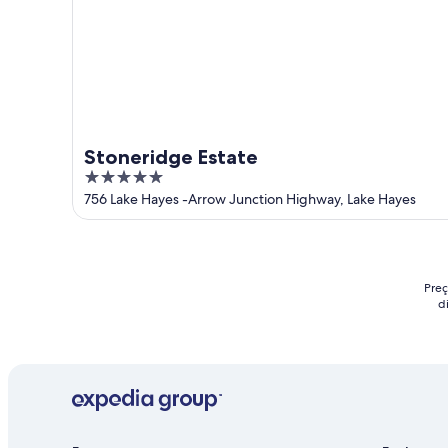
Stoneridge Estate
5
out
756 Lake Hayes -Arrow Junction Highway, Lake Hayes
of
5
Preç
d