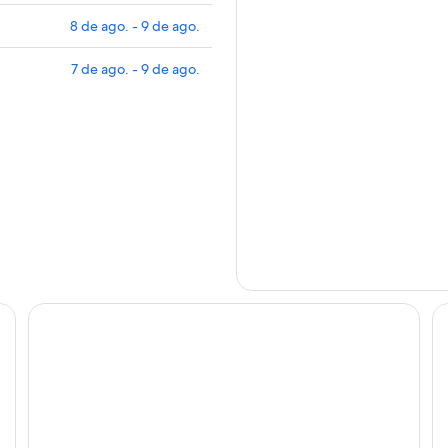
8 de ago. - 9 de ago.
7 de ago. - 9 de ago.
Judge & Jury Village
Up