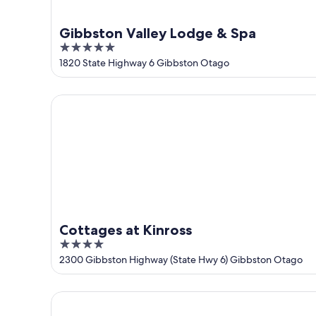
Gibbston Valley Lodge & Spa
5
out
1820 State Highway 6 Gibbston Otago
of
5
Cottages at Kinross
Cottages at Kinross
4
out
2300 Gibbston Highway (State Hwy 6) Gibbston Otago
of
5
Stoneridge Estate