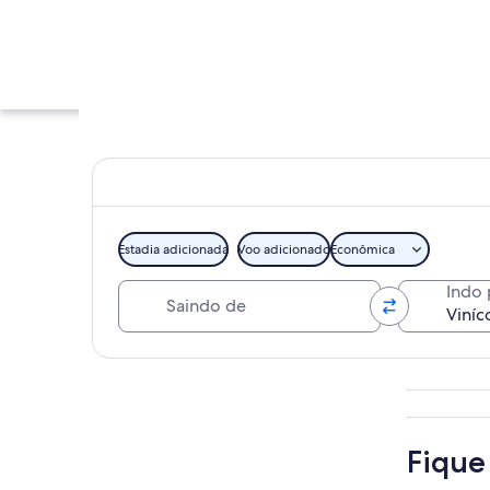
Estadia adicionada
Voo adicionado
Econômica
Saindo de
Indo 
Paisagem montanhos
Explorar mapa
Fique