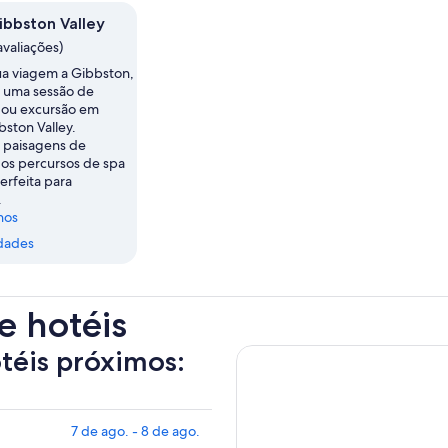
ibbston Valley
avaliações)
ua viagem a Gibbston,
e uma sessão de
 ou excursão em
bston Valley.
 paisagens de
os percursos de spa
erfeita para
.
nos
dades
e hotéis
otéis próximos:
7 de ago. - 8 de ago.