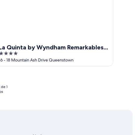
La Quinta by Wyndham Remarkables
4
Park Queenstown
out
16 - 18 Mountain Ash Drive Queenstown
of
5
 de 1
os