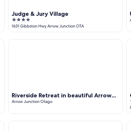
Judge & Jury Village
4
out
1631 Gibbston Hwy Arrow Junction OTA
of
5
Riverside Retreat in beautiful Arrow Junction
G
Riverside Retreat in beautiful Arrow
Junction
Arrow Junction Otago
Countryside Escape Arrowtown
La