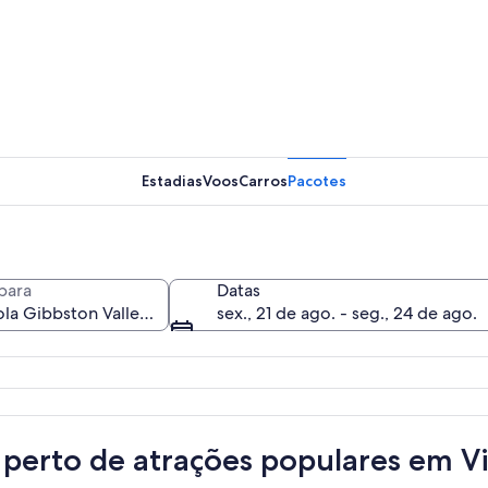
Estadias
Voos
Carros
Pacotes
para
Datas
sex., 21 de ago. - seg., 24 de ago.
a com um lago azul-turquesa cercado por vegetação e flores roxas.
 perto de atrações populares em Vi