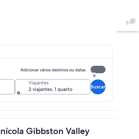
2
Adicionar vários destinos ou datas
Viajantes
Buscar
2 viajantes, 1 quarto
Um prato retangular branco com salada, uma pequena ti
nícola Gibbston Valley