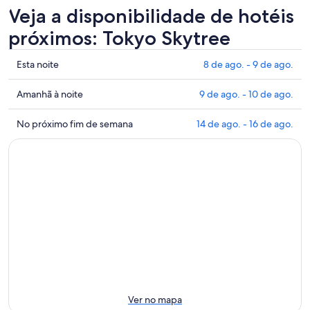
Veja a disponibilidade de hotéis
próximos: Tokyo Skytree
Mostrar
Esta noite
8 de ago. - 9 de ago.
preços
perto
Mostrar
Amanhã à noite
9 de ago. - 10 de ago.
de
preços
Tokyo
perto
Mostrar
No próximo fim de semana
14 de ago. - 16 de ago.
Skytree
de
preços
para
Tokyo
perto
esta
Skytree
de
noite:
para
Tokyo
8
amanhã
Skytree
de
à
para
ago.
noite:
o
-
9
próximo
9
de
fim
de
ago.
de
ago.
-
semana:
10
14
Ver no mapa