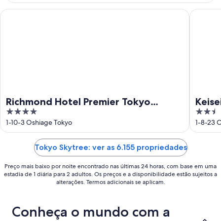
de
de
ago.
ago.
Richmond Hotel Premier Tokyo Schole
Keisei R
-
16
de
ago.
Richmond Hotel Premier Tokyo
Keise
4
2.5
Schole
out
out
1-10-3 Oshiage Tokyo
1-8-23 
of
of
5
5
Tokyo Skytree: ver as 6.155 propriedades
Preço mais baixo por noite encontrado nas últimas 24 horas, com base em uma
estadia de 1 diária para 2 adultos. Os preços e a disponibilidade estão sujeitos a
alterações. Termos adicionais se aplicam.
Conheça o mundo com a