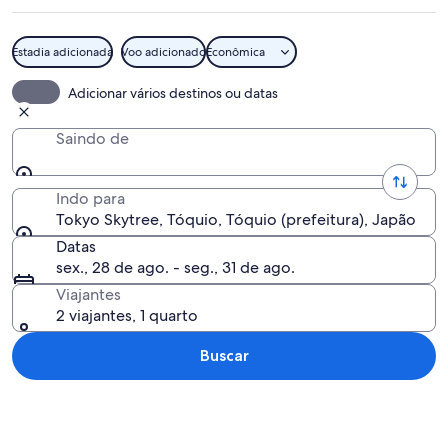
Estadia adicionada
Voo adicionado
Econômica
Vista urbana com uma torre imponente 
Adicionar vários destinos ou datas
Saindo de
Indo para
Tokyo Skytree, Tóquio, Tóquio (prefeitura), Japão
Datas
sex., 28 de ago. - seg., 31 de ago.
Viajantes
2 viajantes, 1 quarto
Buscar
Explorar mapa