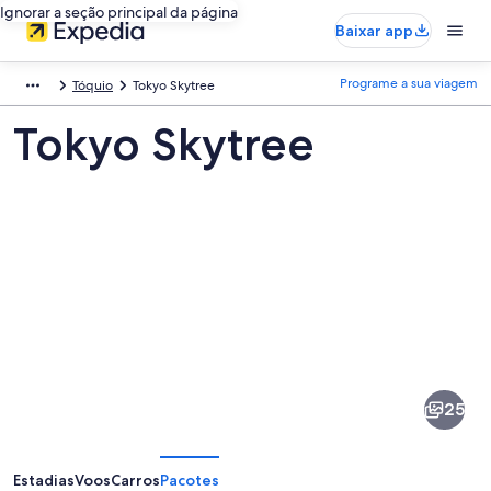
Ignorar a seção principal da página
Baixar app
Programe a sua viagem
Tóquio
Tokyo Skytree
Tokyo Skytree
Fotos
de
Tokyo
25
Skytree
Estadias
Voos
Carros
Pacotes