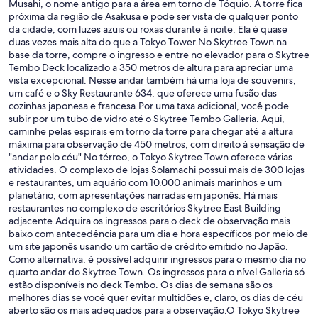
Musahi, o nome antigo para a área em torno de Tóquio. A torre fica
próxima da região de Asakusa e pode ser vista de qualquer ponto
da cidade, com luzes azuis ou roxas durante à noite. Ela é quase
duas vezes mais alta do que a Tokyo Tower.No Skytree Town na
base da torre, compre o ingresso e entre no elevador para o Skytree
Tembo Deck localizado a 350 metros de altura para apreciar uma
vista excepcional. Nesse andar também há uma loja de souvenirs,
um café e o Sky Restaurante 634, que oferece uma fusão das
cozinhas japonesa e francesa.Por uma taxa adicional, você pode
subir por um tubo de vidro até o Skytree Tembo Galleria. Aqui,
caminhe pelas espirais em torno da torre para chegar até a altura
máxima para observação de 450 metros, com direito à sensação de
"andar pelo céu".No térreo, o Tokyo Skytree Town oferece várias
atividades. O complexo de lojas Solamachi possui mais de 300 lojas
e restaurantes, um aquário com 10.000 animais marinhos e um
planetário, com apresentações narradas em japonês. Há mais
restaurantes no complexo de escritórios Skytree East Building
adjacente.Adquira os ingressos para o deck de observação mais
baixo com antecedência para um dia e hora específicos por meio de
um site japonês usando um cartão de crédito emitido no Japão.
Como alternativa, é possível adquirir ingressos para o mesmo dia no
quarto andar do Skytree Town. Os ingressos para o nível Galleria só
estão disponíveis no deck Tembo. Os dias de semana são os
melhores dias se você quer evitar multidões e, claro, os dias de céu
aberto são os mais adequados para a observação.O Tokyo Skytree