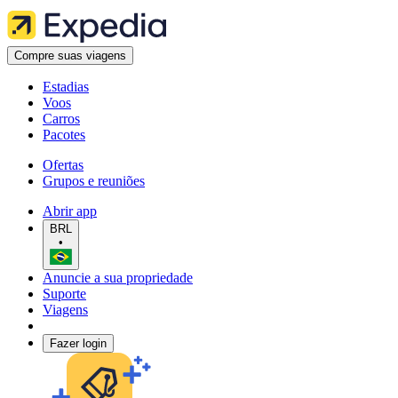
Compre suas viagens
Estadias
Voos
Carros
Pacotes
Ofertas
Grupos e reuniões
Abrir app
BRL
•
Anuncie a sua propriedade
Suporte
Viagens
Fazer login