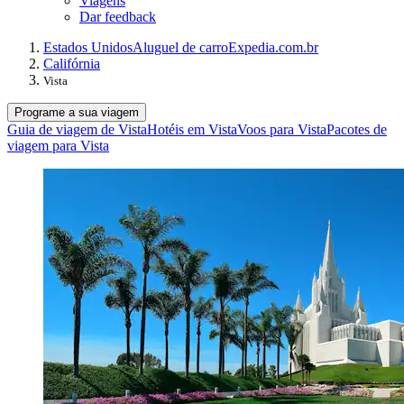
Viagens
Dar feedback
Estados Unidos
Aluguel de carro
Expedia.com.br
Califórnia
Vista
Programe a sua viagem
Guia de viagem de Vista
Hotéis em Vista
Voos para Vista
Pacotes de
viagem para Vista