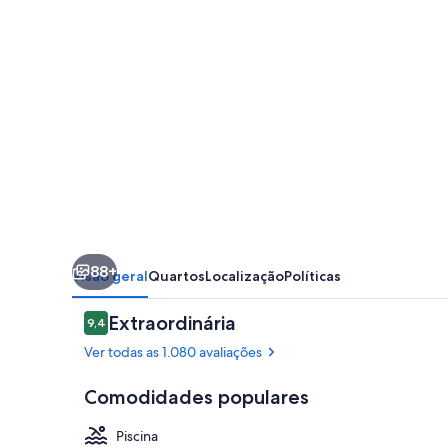
Hilton
Tampa
Downtown
Channel
District
88+
Visão geral
Quartos
Localização
Políticas
Avaliações
Extraordinária
9,4
9,4 de 10
Ver todas as 1.080 avaliações
Comodidades populares
Piscina