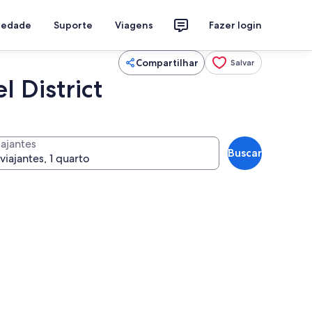
riedade
Suporte
Viagens
Fazer login
Compartilhar
Salvar
 District
iajantes
Buscar