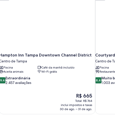
Hampton Inn Tampa Downtown Channel District
Courtyard
Centro de Tampa
Centro de 
Piscina
Café da manhã incluído
Piscina
Aceita animais
Wi-Fi grátis
Restaurant
9.4
8.4
Extraordinária
Muito 
9,4
8,4
de
de
2.457 avaliações
1.003 av
10,
10,
Extraordinária,
Muito
O
R$ 665
2.457
boa,
preço
avaliações
1.003
Total: R$ 764
é
inclui impostos e taxas
avaliações
de
30 de ago. – 31 de ago.
R$ 665