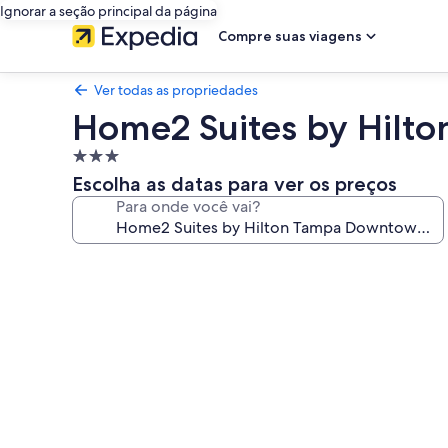
Ignorar a seção principal da página
Compre suas viagens
Ver todas as propriedades
Home2 Suites by Hilt
Propriedade
3.0
Escolha as datas para ver os preços
estrelas
Para onde você vai?
Galeria
de
fotos
de
Home2
Suites
by