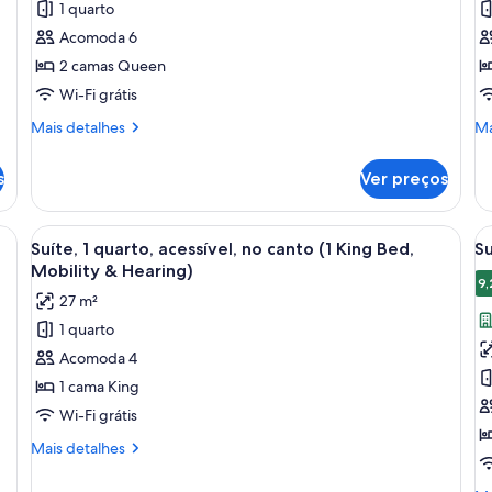
1 quarto
Estúdio,
E
Acomoda 6
2
1
2 camas Queen
camas
c
Wi-Fi grátis
Queen
Q
Mais
Ma
Mais detalhes
Ma
detalhes
de
de
de
s
Ver preços
Estúdio,
Es
2
1
camas
ca
a grande janela, televisão de tela plana, escrivaninha, sofá e vista para a 
Carrega
Quarto de hotel moderno com uma grande
C
9
Queen
Q
Suíte, 1 quarto, acessível, no canto (1 King Bed,
Su
todas
t
Mobility & Hearing)
as
a
9,
27 m²
fotos
f
1 quarto
de
d
Acomoda 4
Suíte,
S
1
e
1 cama King
quarto,
1
Wi-Fi grátis
acessível,
c
Mais
Mais detalhes
no
K
detalhes
canto
de
vi