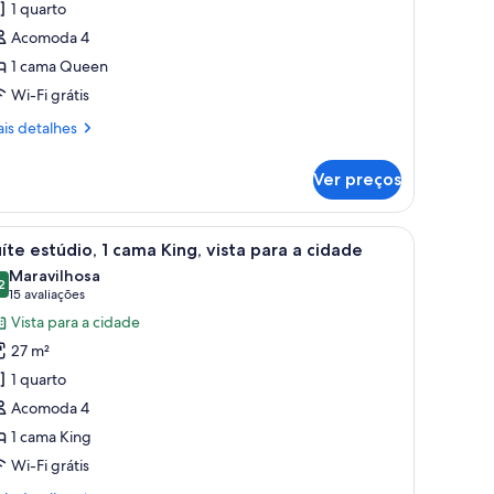
1 quarto
stúdio,
Acomoda 4
1 cama Queen
ama
Wi-Fi grátis
ueen
is
is detalhes
talhes
Ver preços
túdio,
ma
cidade.
 janela, televisão de tela plana, escrivaninha, sofá e vista para a cidade.
arrega
Quarto de hotel com sofá, um pequeno banqu
9
ueen
íte estúdio, 1 cama King, vista para a cidade
odas
Maravilhosa
s
2
9,2 de 10
(15
15 avaliações
otos
avaliações)
Vista para a cidade
e
27 m²
uíte
1 quarto
stúdio,
Acomoda 4
1 cama King
ama
ing,
Wi-Fi grátis
sta