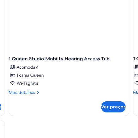
banheira
ba
(View,
(M
Hearing)
&
He
1 Queen Studio Mobilty Hearing Access Tub
1
Acomoda 4
1 cama Queen
Wi-Fi grátis
Mais
Ma
Mais detalhes
Ma
detalhes
de
de
de
s
Ver preços
1
1
Queen
Q
Studio
St
Mobilty
Po
Hearing
Vi
Access
M