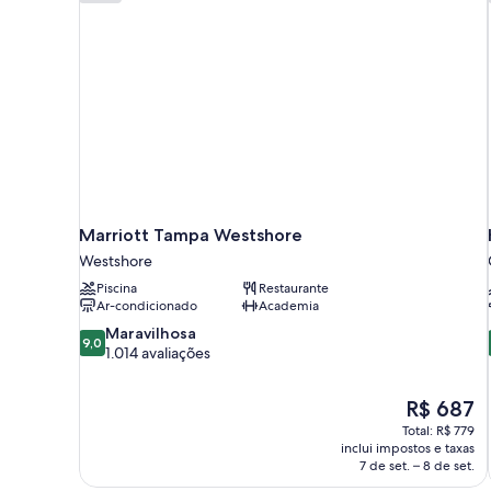
Marriott Tampa Westshore
Westshore
Piscina
Restaurante
Ar-condicionado
Academia
9.0
Maravilhosa
9,0
de
1.014 avaliações
10,
Maravilhosa,
O
R$ 687
1.014
preço
avaliações
Total: R$ 779
é
inclui impostos e taxas
de
7 de set. – 8 de set.
R$ 687