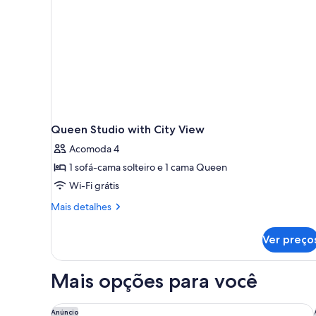
Queen Studio with City View
Acomoda 4
1 sofá-cama solteiro e 1 cama Queen
Wi-Fi grátis
Mais
Mais detalhes
detalhes
de
Ver preço
Queen
Studio
with
Mais opções para você
City
View
Marriott Tampa Westshore
Anúncio