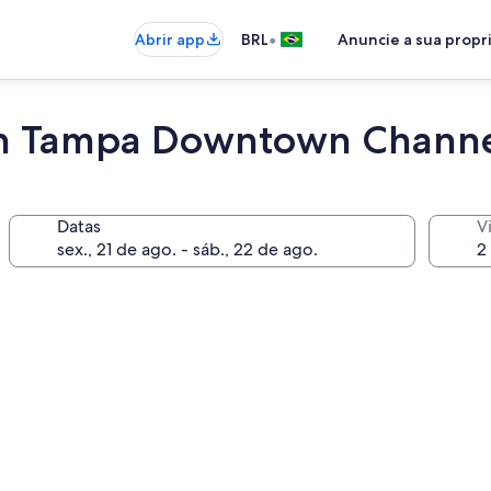
•
Abrir app
BRL
Anuncie a sua prop
on Tampa Downtown Channel
Datas
V