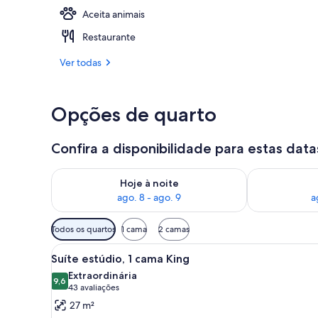
Aceita animais
Piscina exter
Restaurante
Ver todas
Opções de quarto
Confira a disponibilidade para estas data
Verifica a disponibilidade para esta noite, ago. 8 - a
Verifica a dis
Hoje à noite
ago. 8 - ago. 9
a
Filtros
Todos os quartos
1 cama
2 camas
disponíveis
Carrega
Quarto de hotel com sofá, um
para
6
Suíte estúdio, 1 cama King
todas
os
Extraordinária
as
9,6
quartos
9,6 de 10
(43
43 avaliações
fotos
avaliações)
27 m²
de