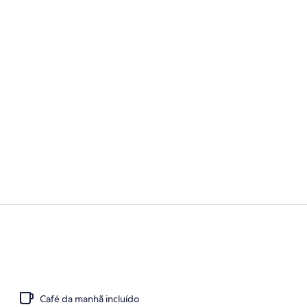
Saguão
Saguão
Café da manhã incluído