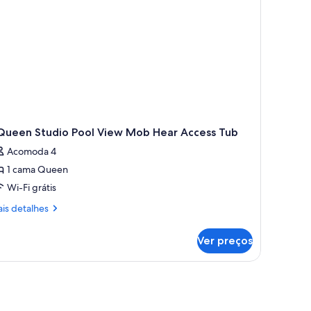
nheira
obility
aring)
 Queen Studio Pool View Mob Hear Access Tub
Acomoda 4
1 cama Queen
Wi-Fi grátis
is
is detalhes
talhes
Ver preços
ueen
udio
ol
ew
ob