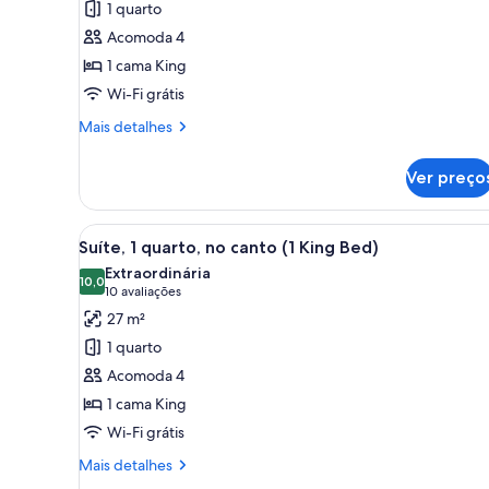
1 quarto
Suíte
Acomoda 4
estúdio,
1 cama King
1
Wi-Fi grátis
cama
King
Mais
Mais detalhes
detalhes
de
Ver preço
Suíte
estúdio,
1
Carrega
Quarto de hotel moderno com um
10
cama
Suíte, 1 quarto, no canto (1 King Bed)
todas
King
Extraordinária
as
10,0
10,0 de 10
(10
10 avaliações
fotos
avaliações)
27 m²
de
1 quarto
Suíte,
Acomoda 4
1
1 cama King
quarto,
Wi-Fi grátis
no
canto
Mais
Mais detalhes
(1
detalhes