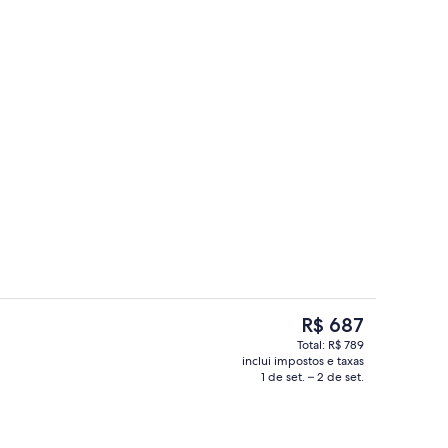
Café da manhã com buffet grátis todo
O
R$ 687
preço
Total: R$ 789
atual
inclui impostos e taxas
Fachada da propriedade à noite
é
1 de set. – 2 de set.
R$ 687