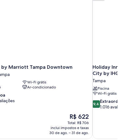
 by Marriott Tampa Downtown
Holiday Inn Express
City by IHG
Tampa
Tampa
Wi-Fi grátis
e
Ar-condicionado
Piscina
Wi-Fi grátis
boa
aliações
9.4
Extraordinária
9,4
de
1.016 avaliações
10,
O
R$ 622
Extraordinária,
preço
Total: R$ 706
1.016
é
inclui impostos e taxas
avaliações
de
30 de ago. – 31 de ago.
R$ 622