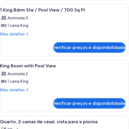
/
Bed
Carrega
Quarto de hotel com uma cama grande, 
4
/
City
1 King Bdrm Ste / Pool View / 700 Sq Ft
todas
City
View
Acomoda 3
View
as
1 cama King
fotos
de
Mais
Mais detalhes
detalhes
1
de
King
Verificar preços e disponibilidade
1
Bdrm
King
Ste
Bdrm
Carrega
Área de piscina no terraço com espregu
1
Ste
/
King Room with Pool View
todas
/
Pool
Acomoda 2
Pool
as
View
View
1 cama King
fotos
/
/
de
Mais
Mais detalhes
700
700
detalhes
King
Sq
Sq
de
Ft
Room
Verificar preços e disponibilidade
King
Ft
with
Room
Pool
with
Carrega
Quarto de hotel com duas camas, uma 
8
Pool
View
Quarto, 2 camas de casal, vista para a piscina
todas
View