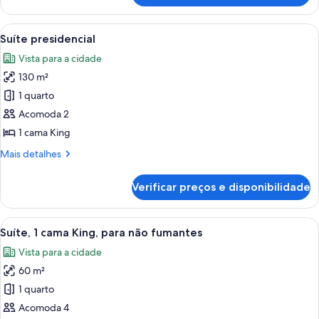
1
cama
Carrega
Quarto de hotel com uma cama grande,
7
King
Suíte presidencial
todas
Vista para a cidade
as
130 m²
fotos
de
1 quarto
Suíte
Acomoda 2
presidencial
1 cama King
Mais
Mais detalhes
detalhes
de
Verificar preços e disponibilidade
Suíte
presidencial
Carrega
Quarto de hotel com uma cama grande,
7
Suíte, 1 cama King, para não fumantes
todas
Vista para a cidade
as
60 m²
fotos
de
1 quarto
Suíte,
Acomoda 4