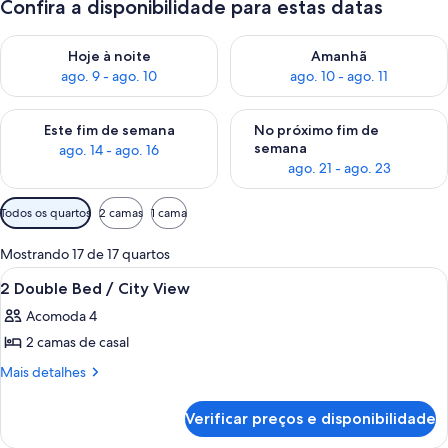
Confira a disponibilidade para estas datas
Verifica a disponibilidade para esta noite, ago. 9 - ago. 10
Verifica a disponibilidade para
Hoje à noite
Amanhã
ago. 9 - ago. 10
ago. 10 - ago. 11
Verifica a disponibilidade para este fim de semana, ago. 14 - a
Verifica a disponibilidade par
Este fim de semana
No próximo fim de
semana
ago. 14 - ago. 16
ago. 21 - ago. 23
Filtros
Todos os quartos
2 camas
1 cama
disponíveis
para
Mostrando 17 de 17 quartos
os
Carrega
Quarto de hotel com duas camas, uma 
4
2 Double Bed / City View
quartos
todas
Acomoda 4
as
2 camas de casal
fotos
de
Mais
Mais detalhes
detalhes
2
de
Double
Verificar preços e disponibilidade
2
Bed
Double