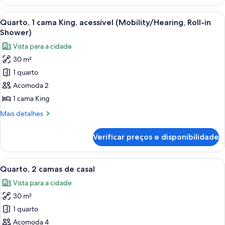
1
(Mobility/Hearing)
cama
Carrega
Quarto de hotel com cama, uma obra d
8
King,
Quarto, 1 cama King, acessível (Mobility/Hearing, Roll-in
todas
acessível,
Shower)
banheira
as
Vista para a cidade
(Mobility/Hearing)
fotos
30 m²
de
1 quarto
Quarto,
1
Acomoda 2
cama
1 cama King
King,
Mais
Mais detalhes
acessível
detalhes
(Mobility/Hearing,
de
Verificar preços e disponibilidade
Quarto,
Roll-
1
in
cama
Carrega
Quarto de hotel com duas camas, uma
Shower)
8
King,
Quarto, 2 camas de casal
todas
acessível
Vista para a cidade
(Mobility/Hearing,
as
Roll-
30 m²
fotos
in
de
1 quarto
Shower)
Quarto,
Acomoda 4