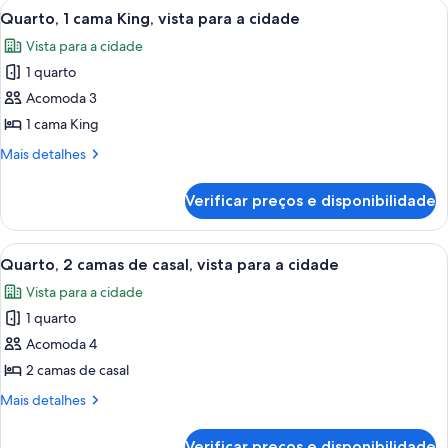
Carrega
Quarto de hotel com uma cama grande,
7
a
vista
Quarto, 1 cama King, vista para a cidade
todas
para
piscina
Vista para a cidade
a
as
piscina
1 quarto
fotos
de
Acomoda 3
Quarto,
1 cama King
1
Mais
Mais detalhes
cama
detalhes
King,
de
Verificar preços e disponibilidade
Quarto,
vista
1
para
cama
Carrega
Quarto de hotel com duas camas, uma
a
6
King,
Quarto, 2 camas de casal, vista para a cidade
todas
vista
cidade
Vista para a cidade
para
as
a
1 quarto
fotos
cidade
de
Acomoda 4
Quarto,
2 camas de casal
2
Mais
Mais detalhes
camas
detalhes
de
de
Verificar preços e disponibilidade