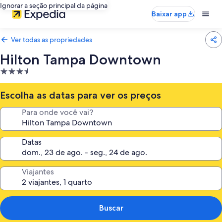
Ignorar a seção principal da página
Baixar app
Ver todas as propriedades
Hilton Tampa Downtown
Propriedade
3.5
estrelas
Escolha as datas para ver os preços
Para onde você vai?
Datas
Viajantes
Buscar