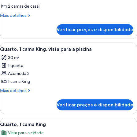
2
2 camas de casal
camas
Mais
Mais detalhes
de
detalhes
casal
de
Verificar preços e disponibilidade
Quarto,
2
camas
Carrega
Quarto de hotel com cama, escrivaninh
8
de
Quarto, 1 cama King, vista para a piscina
todas
casal
30 m²
as
1 quarto
fotos
de
Acomoda 2
Quarto,
1 cama King
1
Mais
Mais detalhes
cama
detalhes
King,
de
Verificar preços e disponibilidade
Quarto,
vista
1
para
cama
Carrega
Quarto de hotel com uma cama grande, 
a
9
King,
Quarto, 1 cama King
todas
vista
piscina
Vista para a cidade
para
as