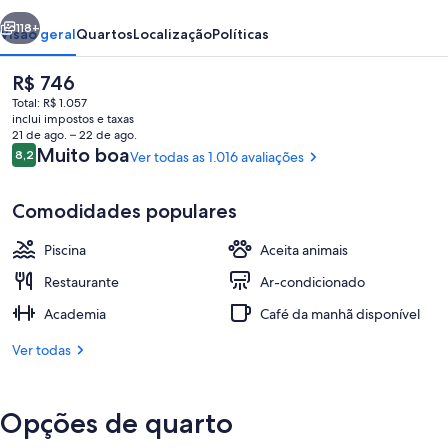
erior
Próximo
118+
Visão geral
Quartos
Localização
Políticas
O
R$ 746
preço
Total: R$ 1.057
atual
inclui impostos e taxas
é
21 de ago. – 22 de ago.
R$ 746
Avaliações
Muito boa
8,2
Ver todas as 1.016 avaliações
8,2 de 10
Comodidades populares
Fachada
Piscina
Aceita animais
Restaurante
Ar-condicionado
Academia
Café da manhã disponível
Ver todas
Opções de quarto