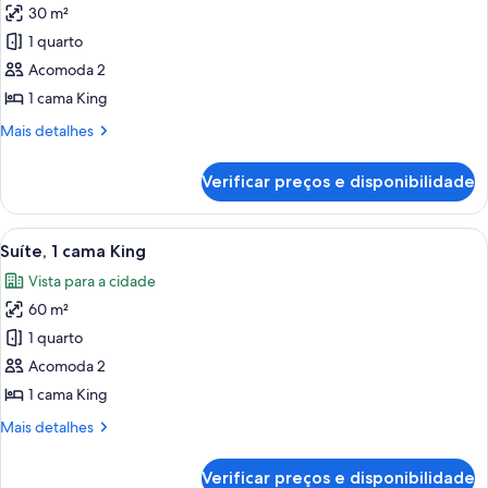
a
30 m²
fotos
piscina
de
1 quarto
Quarto,
Acomoda 2
1
1 cama King
cama
Mais
Mais detalhes
King
detalhes
de
Verificar preços e disponibilidade
Quarto,
1
cama
Carrega
Quarto de hotel com uma cama grande
8
King
Suíte, 1 cama King
todas
Vista para a cidade
as
60 m²
fotos
de
1 quarto
Suíte,
Acomoda 2
1
1 cama King
cama
Mais
Mais detalhes
King
detalhes
de
Verificar preços e disponibilidade
Suíte,