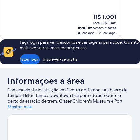
10,
10,
Maravilhosa,
Extraordin
1.011
991
O
R$ 1.001
avaliações
avaliações
preço
Total: R$ 1.348
é
inclui impostos e taxas
de
30 de ago. – 31 de ago.
R$ 1.001
Faça login para ver descontos e vantagens para você. Quanto
mais aventuras, mais recompensas!
Fazer login
Inscrever-se grátis
Informações a área
Com excelente localização em Centro de Tampa, um bairro de
Tampa, Hilton Tampa Downtown fica perto do aeroporto e
perto da estação de trem. Glazer Children's Museum e Port
Tampa Bay são duas atrações perfeitas para quem busca
Mostrar mais
diversão. Durante a viagem, também vale a pena visitar David A.
Straz Jr. Center for the Performing Arts e Florida Aquarium, dois
pontos de interesse importantes na região. Deseja curtir um
evento esportivo enquanto estiver na cidade? Confira a
programação de Benchmark International Arena. Que tal se