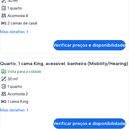
30 m²
as
1 quarto
fotos
de
Acomoda 4
Quarto,
2 camas de casal
2
Mais
Mais detalhes
camas
detalhes
de
de
Verificar preços e disponibilidade
Quarto,
casal,
2
vista
camas
Carrega
Quarto de hotel com cama, uma obra d
para
10
de
Quarto, 1 cama King, acessível, banheira (Mobility/Hearing)
todas
casal,
a
Vista para a cidade
vista
as
piscina
para
30 m²
fotos
a
de
1 quarto
piscina
Quarto,
Acomoda 2
1
1 cama King
cama
Mais
Mais detalhes
King,
detalhes
acessível,
de
Verificar preços e disponibilidade
Quarto,
banheira