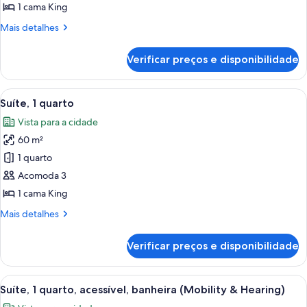
1
1 cama King
cama
Mais
Mais detalhes
King,
detalhes
para
de
Verificar preços e disponibilidade
Suíte,
não
1
fumantes
cama
Carrega
Quarto de hotel com uma cama grande,
7
King,
Suíte, 1 quarto
todas
para
Vista para a cidade
não
as
fumantes
60 m²
fotos
de
1 quarto
Suíte,
Acomoda 3
1
1 cama King
quarto
Mais
Mais detalhes
detalhes
de
Verificar preços e disponibilidade
Suíte,
1
quarto
Carrega
Quarto de hotel com cama, uma obra d
6
Suíte, 1 quarto, acessível, banheira (Mobility & Hearing)
todas