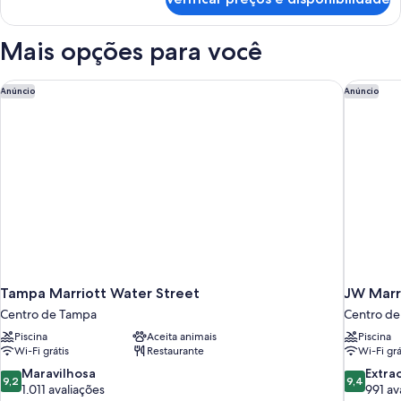
Quarto,
casal,
2
vista
camas
Mais opções para você
para
de
casal,
a
vista
Tampa Marriott Water Street
JW Marri
cidade
Anúncio
Anúncio
para
a
cidade
Tampa Marriott Water Street
JW Marr
Centro de Tampa
Centro d
Piscina
Aceita animais
Piscina
Wi-Fi grátis
Restaurante
Wi-Fi grá
9.2
9.4
Maravilhosa
Extra
9,2
9,4
de
de
1.011 avaliações
991 av