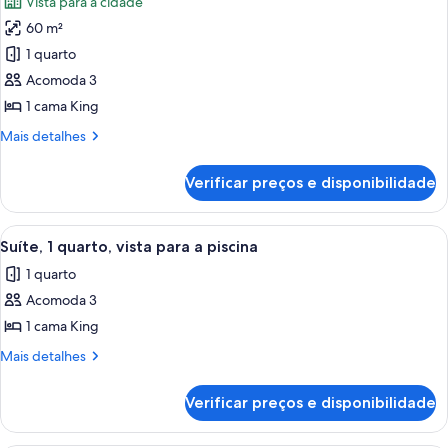
Vista para a cidade
as
60 m²
fotos
de
1 quarto
Suíte,
Acomoda 3
1
1 cama King
quarto,
Mais
Mais detalhes
acessível,
detalhes
banheira
de
Verificar preços e disponibilidade
Suíte,
(Mobility
1
&
quarto,
Carrega
Quarto de hotel com uma cama grande, 
Hearing)
6
acessível,
Suíte, 1 quarto, vista para a piscina
todas
banheira
1 quarto
(Mobility
as
&
Acomoda 3
fotos
Hearing)
de
1 cama King
Suíte,
Mais
Mais detalhes
1
detalhes
de
quarto,
Verificar preços e disponibilidade
Suíte,
vista
1
para
quarto,