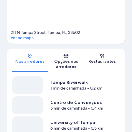
refrescar um pouco praticando atividades como passeios de
caiaque, vela e passeios de barco?
Confira nosso guia de viagem
sobre Tampa.
211 N Tampa Street, Tampa, FL, 33602
Ver no mapa
Mapa
Nos arredores
Opções nos
Restaurantes
arredores
Tampa Riverwalk
1 min de caminhada
- 0.2 km
Centro de Convenções
5 min de caminhada
- 0.4 km
University of Tampa
6 min de caminhada
- 0.5 km