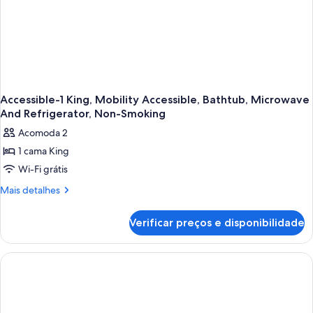
(Shower
micro-
Only)
ondas
(Shower
Only)
Accessible-1 King, Mobility Accessible, Bathtub, Microwave
And Refrigerator, Non-Smoking
Acomoda 2
1 cama King
Wi-Fi grátis
Mais
Mais detalhes
detalhes
de
Verificar preços e disponibilidade
Accessible-
1
King,
Mobility
Accessible,
Bathtub,
Microwave