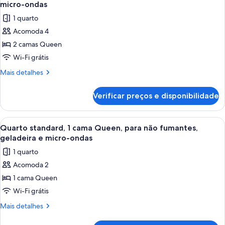
todas
Queen,
geladeira
micro-ondas
para
as
e
1 quarto
não
fotos
micro-
fumantes,
Acomoda 4
de
geladeira
ondas
2 camas Queen
Quarto
e
(Shower
micro-
standard,
Wi-Fi grátis
Only)
ondas
2
Mais
Mais detalhes
(Shower
camas
detalhes
Only)
de
Queen,
Verificar preços e disponibilidade
Quarto
acessível,
standard,
geladeira
2
Carrega
Quarto de hotel com uma cama grande,
4
e
camas
Quarto standard, 1 cama Queen, para não fumantes,
todas
Queen,
micro-
geladeira e micro-ondas
acessível,
as
ondas
1 quarto
geladeira
fotos
e
Acomoda 2
de
micro-
1 cama Queen
Quarto
ondas
standard,
Wi-Fi grátis
1
Mais
Mais detalhes
cama
detalhes
de