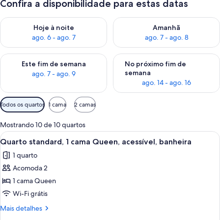
Confira a disponibilidade para estas datas
Verifica a disponibilidade para esta noite, ago. 6 - ago. 7
Verifica a disponibilidade par
Hoje à noite
Amanhã
ago. 6 - ago. 7
ago. 7 - ago. 8
Verifica a disponibilidade para este fim de semana, ago. 7 - ag
Verifica a disponibilidade par
Este fim de semana
No próximo fim de
semana
ago. 7 - ago. 9
ago. 14 - ago. 16
Filtros
Todos os quartos
1 cama
2 camas
disponíveis
para
Mostrando 10 de 10 quartos
os
Carrega
Quarto de hotel com uma cama grande,
6
Quarto standard, 1 cama Queen, acessível, banheira
quartos
todas
1 quarto
as
Acomoda 2
fotos
de
1 cama Queen
Quarto
Wi-Fi grátis
standard,
Mais
Mais detalhes
1
detalhes