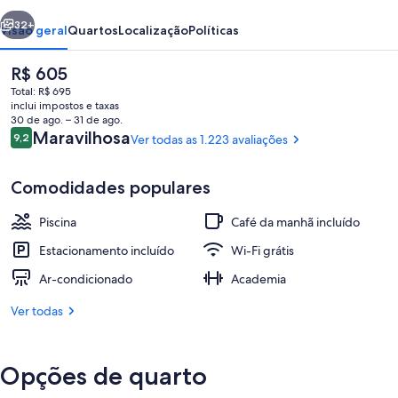
Tacoma
erior
Próximo
Hotel
32+
Visão geral
Quartos
Localização
Políticas
O
R$ 605
preço
Total: R$ 695
atual
inclui impostos e taxas
é
30 de ago. – 31 de ago.
R$ 605
Avaliações
Maravilhosa
9,2
Ver todas as 1.223 avaliações
9,2 de 10
Comodidades populares
Saguão
Piscina
Café da manhã incluído
Estacionamento incluído
Wi-Fi grátis
Ar-condicionado
Academia
Ver todas
Opções de quarto