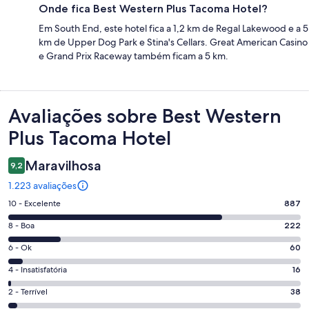
Onde fica Best Western Plus Tacoma Hotel?
Em South End, este hotel fica a 1,2 km de Regal Lakewood e a 5
km de Upper Dog Park e Stina's Cellars. Great American Casino
e Grand Prix Raceway também ficam a 5 km.
Avaliações
Avaliações sobre Best Western
Plus Tacoma Hotel
Maravilhosa
9,2
1.223 avaliações
Nota
10 - Excelente
887
10
Nota
8 - Boa
222
-
8
Excelente.
Nota
6 - Ok
60
-
887
6
Boa.
Nota
4 - Insatisfatória
16
de
-
222
4
1223
Ok.
Nota
2 - Terrível
38
de
-
avaliações
60
2