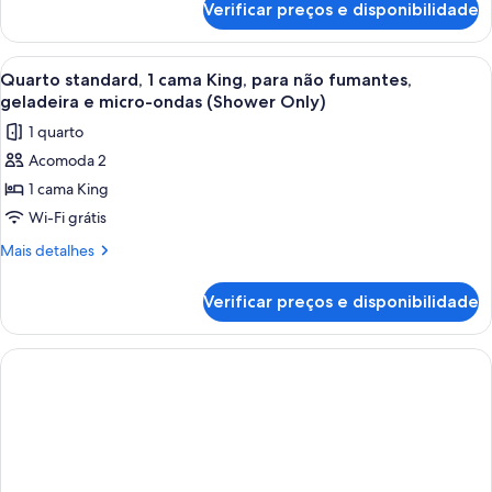
Queen,
Verificar preços e disponibilidade
Quarto
para
standard,
não
1
Carrega
Quarto de hotel com uma cama grande,
5
fumantes,
cama
Quarto standard, 1 cama King, para não fumantes,
todas
Queen,
geladeira
geladeira e micro-ondas (Shower Only)
para
as
e
1 quarto
não
fotos
micro-
fumantes,
Acomoda 2
de
geladeira
ondas
1 cama King
Quarto
e
micro-
standard,
Wi-Fi grátis
ondas
1
Mais
Mais detalhes
cama
detalhes
de
King,
Verificar preços e disponibilidade
Quarto
para
standard,
não
1
fumantes,
cama
King,
geladeira
para
e
não
micro-
fumantes,
geladeira
ondas
e