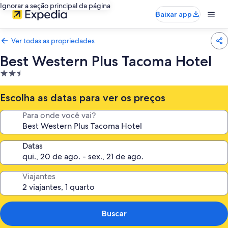
Ignorar a seção principal da página
Baixar app
Ver todas as propriedades
Best Western Plus Tacoma Hotel
Propriedade
2.5
estrelas
Escolha as datas para ver os preços
Para onde você vai?
Datas
Viajantes
Buscar