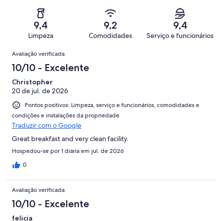
1223
Insatisfatória.
de
-
avaliações
16
1223
Terrível.
de
9,4
9,2
9,4
avaliações
38
1223
Limpeza
Comodidades
Serviço e funcionários
de
avaliações
Avaliações
1223
Avaliação verificada
avaliações
10/10 - Excelente
Christopher
20 de jul. de 2026
Pontos positivos: Limpeza, serviço e funcionários, comodidades e
condições e instalações da propriedade
Traduzir com o Google
Great breakfast and very clean facility.
Hospedou-se por 1 diária em jul. de 2026
0
Avaliação verificada
10/10 - Excelente
felicia