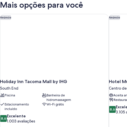
Beds,Non-
Mais opções para você
Smoking,Pillow
Top
Mattress,Smart
Holiday Inn Tacoma Mall by IHG
Hotel M
Anúncio
Anúncio
Tv,Work
Desk,Microwave
and
Refrigerator,Shower
Only
Holiday Inn Tacoma Mall by IHG
Hotel M
South End
Centro d
Piscina
Banheira de
Aceita a
hidromassagem
Restaura
Estacionamento
Wi-Fi grátis
8.6
Excel
incluído
8,6
de
3.105 
8.6
Excelente
10,
8,6
de
1.003 avaliações
Excelente
10,