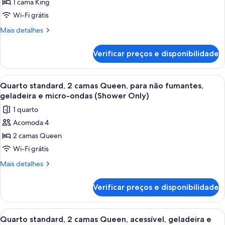
1 cama King
Quarto
standard,
Wi-Fi grátis
1
Mais
Mais detalhes
cama
detalhes
de
King,
Verificar preços e disponibilidade
Quarto
acessível,
standard,
geladeira
1
Carrega
Quarto de hotel com duas camas, uma 
8
e
cama
Quarto standard, 2 camas Queen, para não fumantes,
todas
King,
micro-
geladeira e micro-ondas (Shower Only)
acessível,
as
ondas
1 quarto
geladeira
fotos
e
Acomoda 4
de
micro-
2 camas Queen
Quarto
ondas
standard,
Wi-Fi grátis
2
Mais
Mais detalhes
camas
detalhes
de
Queen,
Verificar preços e disponibilidade
Quarto
para
standard,
não
2
Carrega
Quarto de hotel com duas camas, uma 
7
fumantes,
camas
Quarto standard, 2 camas Queen, acessível, geladeira e