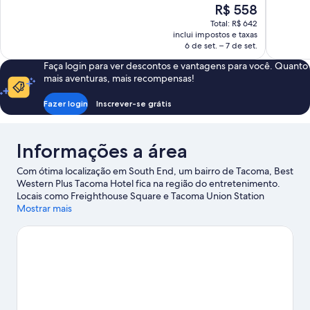
3.105
O
R$ 558
Excelente,
avaliações
preço
1.003
Total: R$ 642
é
avaliações
inclui impostos e taxas
de
6 de set. – 7 de set.
R$ 558
Faça login para ver descontos e vantagens para você. Quanto
mais aventuras, mais recompensas!
Fazer login
Inscrever-se grátis
Informações a área
Com ótima localização em South End, um bairro de Tacoma, Best
Western Plus Tacoma Hotel fica na região do entretenimento.
Locais como Freighthouse Square e Tacoma Union Station
Rotunda estão entre as principais atrações na área. Para quem
Mostrar mais
gosta de admirar a natureza, as melhores opções são Point
Defiance Park e Dash Point State Park. Assista a um evento ou a
um jogo em Tacoma Dome e reserve um tempo para conhecer
Wild Waves Theme and Water Park, uma das atrações
imperdíveis desta área.
Confira nosso guia de viagem sobre
Tacoma.