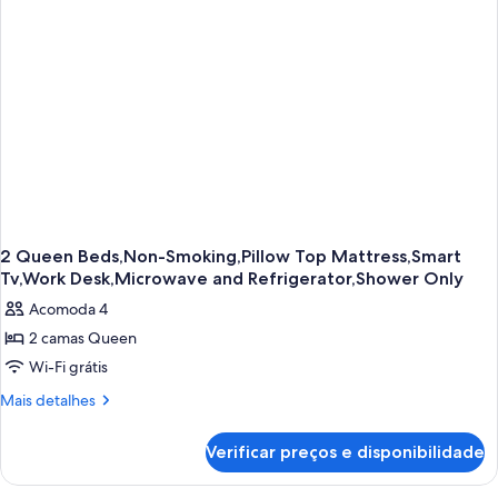
Bathtub,
Non-
Smoking
2 Queen Beds,Non-Smoking,Pillow Top Mattress,Smart
Tv,Work Desk,Microwave and Refrigerator,Shower Only
Acomoda 4
2 camas Queen
Wi-Fi grátis
Mais
Mais detalhes
detalhes
de
Verificar preços e disponibilidade
2
Queen