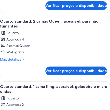
cama
de
Verificar preços e disponibilidade
Quarto
Queen,
standard,
acessível,
1
Carrega
Quarto de hotel com duas camas, uma e
banheira
10
cama
Quarto standard, 2 camas Queen, acessível, para não
todas
Queen,
fumantes
acessível,
as
1 quarto
banheira
fotos
Acomoda 4
de
2 camas Queen
Quarto
standard,
Wi-Fi grátis
2
Mais
Mais detalhes
camas
detalhes
de
Queen,
Verificar preços e disponibilidade
Quarto
acessível,
standard,
para
2
Carrega
Quarto de hotel com uma cama grande,
9
não
camas
Quarto standard, 1 cama King, acessível, geladeira e micro-
todas
Queen,
fumantes
ondas
acessível,
as
1 quarto
para
fotos
não
Acomoda 2
de
fumantes