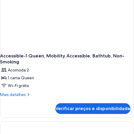
And
Refrigerator,
Non-
Smoking
Accessible-1 Queen, Mobility Accessible, Bathtub, Non-
Smoking
Acomoda 2
1 cama Queen
Wi-Fi grátis
Mais
Mais detalhes
detalhes
de
Verificar preços e disponibilidade
Accessible-
1
Queen,
Mobility
Accessible,