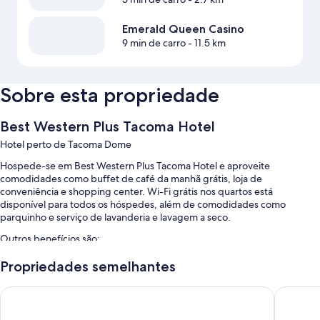
Emerald Queen Casino
9 min de carro
- 11.5 km
Sobre esta propriedade
Best Western Plus Tacoma Hotel
Hotel perto de Tacoma Dome
Hospede-se em Best Western Plus Tacoma Hotel e aproveite
comodidades como buffet de café da manhã grátis, loja de
conveniência e shopping center. Wi-Fi grátis nos quartos está
disponível para todos os hóspedes, além de comodidades como
parquinho e serviço de lavanderia e lavagem a seco.
Outros benefícios são:
Uma piscina interna com espreguiçadeiras
Propriedades semelhantes
Estacionamento sem manobrista grátis
La Quinta Inn & Suites by Wyndham Tacoma - Seattle
Hotel M
Posto de recarga para carros elétricos, check-out expresso e
armazenamento para bagagem