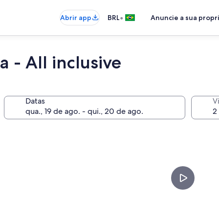
•
Abrir app
BRL
Anuncie a sua prop
 - All inclusive
Datas
V