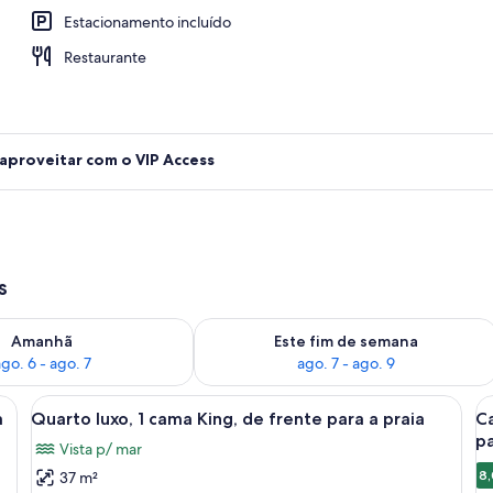
Estacionamento incluído
na, guarda-sóis, espreguiçadeiras
Restaurante
 aproveitar com o VIP Access
s
go. 6
ponibilidade para amanhã, ago. 6 - ago. 7
Verifica a disponibilidade para este f
Amanhã
Este fim de semana
go. 6 - ago. 7
ago. 7 - ago. 9
, janela vista para o oceano, ventilador de teto e espelho fixado na pared
Carrega
Quarto com teto de madeira, uma cama
C
6
a
Quarto luxo, 1 cama King, de frente para a praia
Ca
todas
t
pa
Vista p/ mar
as
a
8,
37 m²
fotos
f