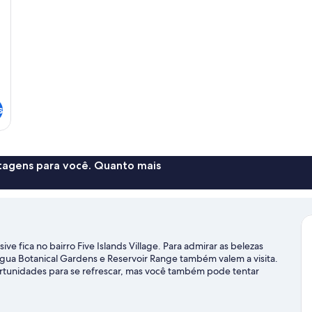
s
ntagens para você. Quanto mais
sive fica no bairro Five Islands Village. Para admirar as belezas
ntigua Botanical Gardens e Reservoir Range também valem a visita.
rtunidades para se refrescar, mas você também pode tentar
ores.
Confira nosso guia de viagem sobre St. John's.