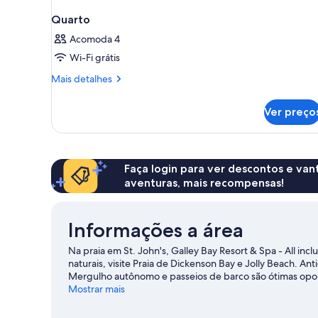
Quarto
Acomoda 4
Wi-Fi grátis
Mais
Mais detalhes
detalhes
de
Ver preço
Quarto
Faça login para ver descontos e va
aventuras, mais recompensas!
Informações a área
Na praia em St. John's, Galley Bay Resort & Spa - All inclu
naturais, visite Praia de Dickenson Bay e Jolly Beach. A
Mergulho autônomo e passeios de barco são ótimas opo
atividades como passeios ecológicos e tirolesa nos arred
Mostrar mais
Ver mais resorts - St. John's