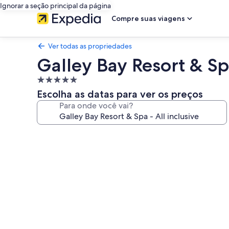
Ignorar a seção principal da página
Compre suas viagens
Ver todas as propriedades
Galley Bay Resort & Spa
Propriedade
5.0
Escolha as datas para ver os preços
estrelas
Para onde você vai?
Galeria
de
fotos
de
Galley
Bay
Resort