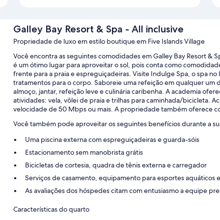
Galley Bay Resort & Spa - All inclusive
Propriedade de luxo em estilo boutique em Five Islands Village
Você encontra as seguintes comodidades em Galley Bay Resort & Spa -
é um ótimo lugar para aproveitar o sol, pois conta como comodidade
frente para a praia e espreguiçadeiras. Visite Indulge Spa, o spa n
tratamentos para o corpo. Saboreie uma refeição em qualquer um d
almoço, jantar, refeição leve e culinária caribenha. A academia of
atividades: vela, vôlei de praia e trilhas para caminhada/bicicleta. 
velocidade de 50 Mbps ou mais. A propriedade também oferece com
Você também pode aproveitar os seguintes benefícios durante a sua
Uma piscina externa com espreguiçadeiras e guarda-sóis
Estacionamento sem manobrista grátis
Bicicletas de cortesia, quadra de tênis externa e carregador
Serviços de casamento, equipamento para esportes aquáticos e 
As avaliações dos hóspedes citam com entusiasmo a equipe pres
Características do quarto