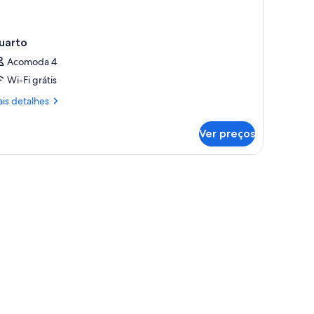
auguin
ite)
uarto
Acomoda 4
Wi-Fi grátis
is
is detalhes
talhes
Ver preços
arto