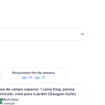
im de semana, ago. 7 - ago. 9
Verifica a disponibilidade para o próximo fim de semana, ago.
No próximo fim de semana
ago. 14 - ago. 16
e.
 grande com roupa de cama branca, duas luminárias de cabeceira e vista pa
arrega
Quarto moderno com cama grande, mesas de c
6
sa de campo superior, 1 cama King, piscina
odas
rticular, vista para o jardim (Gauguin Suite)
s
Muito boa
0
otos
8,0 de 10
(1
1 avaliação