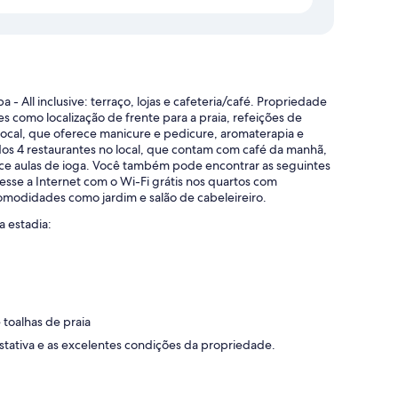
 All inclusive: terraço, lojas e cafeteria/café. Propriedade
s como localização de frente para a praia, refeições de
o local, que oferece manicure e pedicure, aromaterapia e
os 4 restaurantes no local, que contam com café da manhã,
erece aulas de ioga. Você também pode encontrar as seguintes
Acesse a Internet com o Wi-Fi grátis nos quartos com
odidades como jardim e salão de cabeleireiro.
 estadia:
toalhas de praia
tativa e as excelentes condições da propriedade.