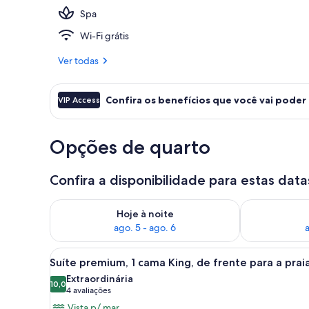
Spa
Piscina exter
Wi-Fi grátis
Ver todas
Confira os benefícios que você vai poder
VIP Access
Opções de quarto
Confira a disponibilidade para estas data
Verifica a disponibilidade para esta noite, ago. 5 - a
Verifica a dis
Hoje à noite
ago. 5 - ago. 6
a
Carrega
Um quarto com uma cama grande
10
Suíte premium, 1 cama King, de frente para a prai
todas
Extraordinária
as
10,0
10,0 de 10
(4
4 avaliações
fotos
avaliações)
Vista p/ mar