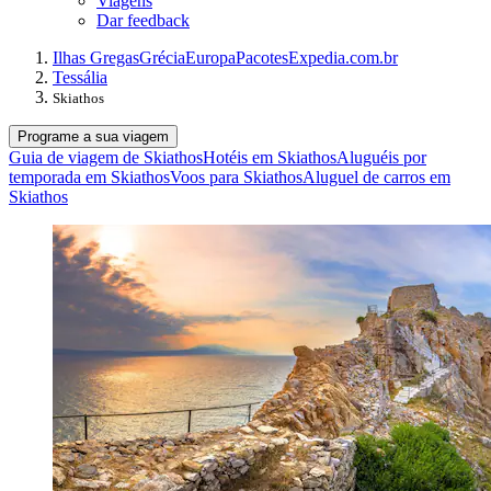
Viagens
Dar feedback
Ilhas Gregas
Grécia
Europa
Pacotes
Expedia.com.br
Tessália
Skiathos
Programe a sua viagem
Guia de viagem de Skiathos
Hotéis em Skiathos
Aluguéis por
temporada em Skiathos
Voos para Skiathos
Aluguel de carros em
Skiathos