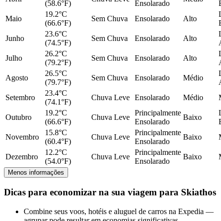
(58.6°F)
Ensolarado
19.2°C
Maio
Sem Chuva
Ensolarado
Alto
(66.6°F)
23.6°C
Junho
Sem Chuva
Ensolarado
Alto
(74.5°F)
26.2°C
Julho
Sem Chuva
Ensolarado
Alto
(79.2°F)
26.5°C
Agosto
Sem Chuva
Ensolarado
Médio
(79.7°F)
23.4°C
Setembro
Chuva Leve
Ensolarado
Médio
(74.1°F)
19.2°C
Principalmente
Outubro
Chuva Leve
Baixo
(66.6°F)
Ensolarado
15.8°C
Principalmente
Novembro
Chuva Leve
Baixo
(60.4°F)
Ensolarado
12.2°C
Principalmente
Dezembro
Chuva Leve
Baixo
(54.0°F)
Ensolarado
Menos informações
Dicas para economizar na sua viagem para Skiathos
Combine seus voos, hotéis e aluguel de carros na Expedia —
agrupar pode resultar em economias significativas.