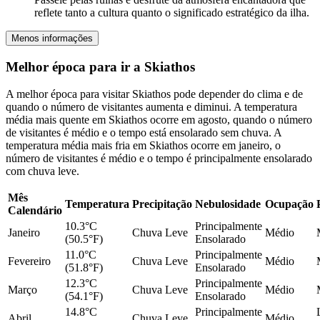
reflete tanto a cultura quanto o significado estratégico da ilha.
Menos informações
Melhor época para ir a Skiathos
A melhor época para visitar Skiathos pode depender do clima e de
quando o número de visitantes aumenta e diminui. A temperatura
média mais quente em Skiathos ocorre em agosto, quando o número
de visitantes é médio e o tempo está ensolarado sem chuva. A
temperatura média mais fria em Skiathos ocorre em janeiro, o
número de visitantes é médio e o tempo é principalmente ensolarado
com chuva leve.
Mês
Temperatura
Precipitação
Nebulosidade
Ocupação
Calendário
10.3°C
Principalmente
Janeiro
Chuva Leve
Médio
(50.5°F)
Ensolarado
11.0°C
Principalmente
Fevereiro
Chuva Leve
Médio
(51.8°F)
Ensolarado
12.3°C
Principalmente
Março
Chuva Leve
Médio
(54.1°F)
Ensolarado
14.8°C
Principalmente
Abril
Chuva Leve
Médio