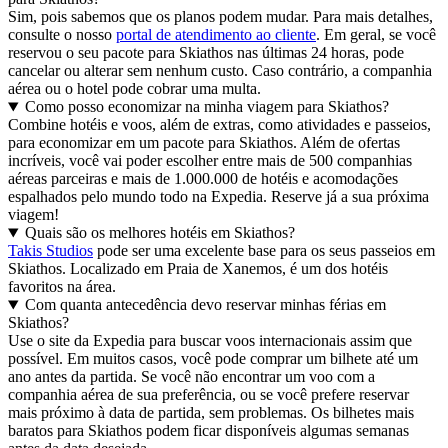
Sim, pois sabemos que os planos podem mudar. Para mais detalhes,
consulte o nosso
portal de atendimento ao cliente
. Em geral, se você
reservou o seu pacote para Skiathos nas últimas 24 horas, pode
cancelar ou alterar sem nenhum custo. Caso contrário, a companhia
aérea ou o hotel pode cobrar uma multa.
Como posso economizar na minha viagem para Skiathos?
Combine hotéis e voos, além de extras, como atividades e passeios,
para economizar em um pacote para Skiathos. Além de ofertas
incríveis, você vai poder escolher entre mais de 500 companhias
aéreas parceiras e mais de 1.000.000 de hotéis e acomodações
espalhados pelo mundo todo na Expedia. Reserve já a sua próxima
viagem!
Quais são os melhores hotéis em Skiathos?
Takis Studios
pode ser uma excelente base para os seus passeios em
Skiathos. Localizado em Praia de Xanemos, é um dos hotéis
favoritos na área.
Com quanta antecedência devo reservar minhas férias em
Skiathos?
Use o site da Expedia para buscar voos internacionais assim que
possível. Em muitos casos, você pode comprar um bilhete até um
ano antes da partida. Se você não encontrar um voo com a
companhia aérea de sua preferência, ou se você prefere reservar
mais próximo à data de partida, sem problemas. Os bilhetes mais
baratos para Skiathos podem ficar disponíveis algumas semanas