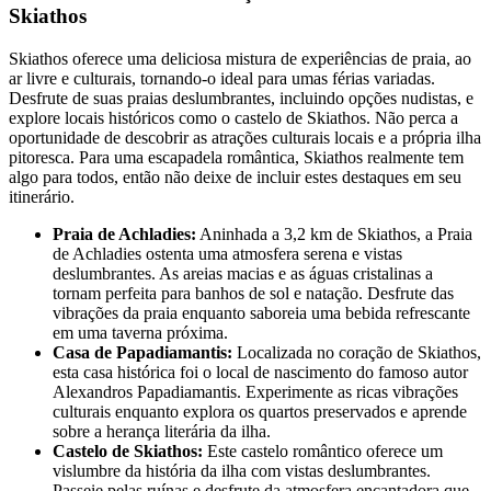
Skiathos
Skiathos oferece uma deliciosa mistura de experiências de praia, ao
ar livre e culturais, tornando-o ideal para umas férias variadas.
Desfrute de suas praias deslumbrantes, incluindo opções nudistas, e
explore locais históricos como o castelo de Skiathos. Não perca a
oportunidade de descobrir as atrações culturais locais e a própria ilha
pitoresca. Para uma escapadela romântica, Skiathos realmente tem
algo para todos, então não deixe de incluir estes destaques em seu
itinerário.
Praia de Achladies:
Aninhada a 3,2 km de Skiathos, a Praia
de Achladies ostenta uma atmosfera serena e vistas
deslumbrantes. As areias macias e as águas cristalinas a
tornam perfeita para banhos de sol e natação. Desfrute das
vibrações da praia enquanto saboreia uma bebida refrescante
em uma taverna próxima.
Casa de Papadiamantis:
Localizada no coração de Skiathos,
esta casa histórica foi o local de nascimento do famoso autor
Alexandros Papadiamantis. Experimente as ricas vibrações
culturais enquanto explora os quartos preservados e aprende
sobre a herança literária da ilha.
Castelo de Skiathos:
Este castelo romântico oferece um
vislumbre da história da ilha com vistas deslumbrantes.
Passeie pelas ruínas e desfrute da atmosfera encantadora que