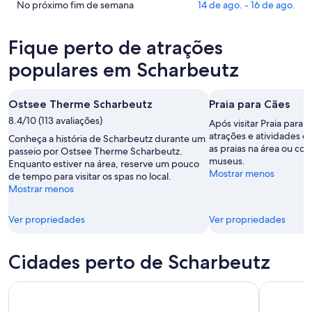
Scharbeutz
preços
Confira
No próximo fim de semana
14 de ago. - 16 de ago.
para
em
os
esta
Scharbeutz
preços
Fique perto de atrações
noite,
para
em
9
amanhã
Scharbeutz
populares em Scharbeutz
de
à
para
ago.
noite,
o
Ostsee Therme Scharbeutz
Praia para Cães
-
10
próximo
10
8.4/10 (113 avaliações)
de
fim
Após visitar Praia para C
de
ago.
de
atrações e atividades e
Conheça a história de Scharbeutz durante um
as praias na área ou con
ago.
-
semana,
passeio por Ostsee Therme Scharbeutz.
museus.
Enquanto estiver na área, reserve um pouco
11
14
Mostrar menos
de tempo para visitar os spas no local.
de
de
Mostrar menos
ago.
ago.
-
Ver propriedades
Ver propriedades
16
de
ago.
Cidades perto de Scharbeutz