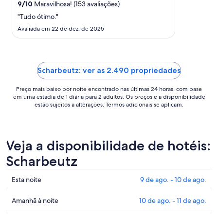
para
9
/
10
Maravilhosa! (153 avaliações)
uma
"Tudo ótimo."
estadia
Avaliada em 22 de dez. de 2025
de
23
de
ago.
Scharbeutz: ver as 2.490 propriedades
a
24
Preço mais baixo por noite encontrado nas últimas 24 horas, com base
de
em uma estadia de 1 diária para 2 adultos. Os preços e a disponibilidade
ago..
estão sujeitos a alterações. Termos adicionais se aplicam.
Veja a disponibilidade de hotéis:
Scharbeutz
Confira
Esta noite
9 de ago. - 10 de ago.
os
preços
Confira
Amanhã à noite
10 de ago. - 11 de ago.
em
os