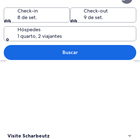
Check-in
Check-out
8 de set.
9 de set.
Hóspedes
1 quarto, 2 viajantes
Uma trilha que leva a um edifício com a
Buscar
Explorar mapa
Visite Scharbeutz