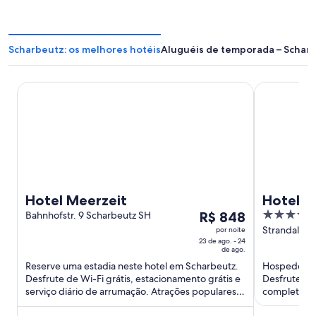
Scharbeutz: os melhores hotéis
Aluguéis de temporada – Schar
Hotel Meerzeit
Hotel Gran 
Hotel Meerzeit
Hotel G
O
5
Bahnhofstr. 9 Scharbeutz SH
R$ 848
Therme 
preço
out
Strandallee
por noite
23 de ago. - 24
é
of
de ago.
de
5
Reserve uma estadia neste hotel em Scharbeutz.
Hospede-se 
R$ 848
Desfrute de Wi-Fi grátis, estacionamento grátis e
Desfrute de 
por
serviço diário de arrumação. Atrações populares
completo e 
diária
como Hansapark ...
como Hansap