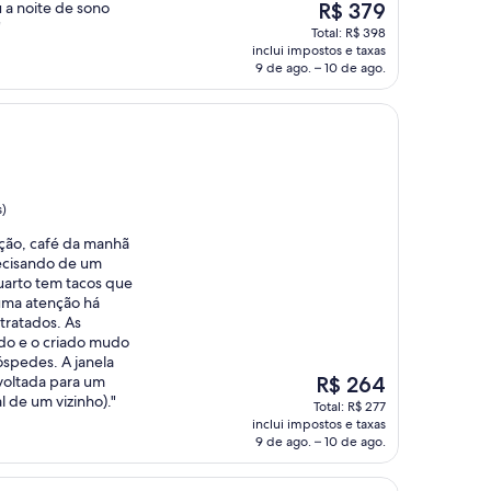
O
a noite de sono
R$ 379
preço
"
Total: R$ 398
é
inclui impostos e taxas
de
9 de ago. – 10 de ago.
R$ 379
s)
ação, café da manhã
recisando de um
uarto tem tacos que
uma atenção há
tratados. As
do e o criado mudo
óspedes. A janela
O
voltada para um
R$ 264
preço
l de um vizinho)."
Total: R$ 277
é
inclui impostos e taxas
de
9 de ago. – 10 de ago.
R$ 264