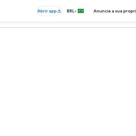
•
Abrir app
BRL
Anuncie a sua prop