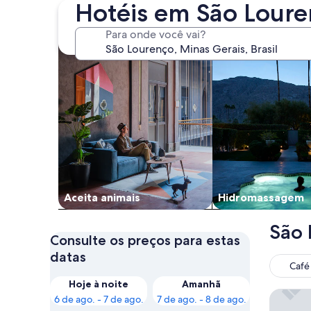
Hotéis em São Lour
buscar propriedades que aceitam animais de esti
buscar propriedad
Para onde você vai?
Aceita animais
Hidromassagem
São 
Consulte os preços para estas
datas
Café
Hoje à noite
Amanhã
Carmen 
6 de ago. - 7 de ago.
7 de ago. - 8 de ago.