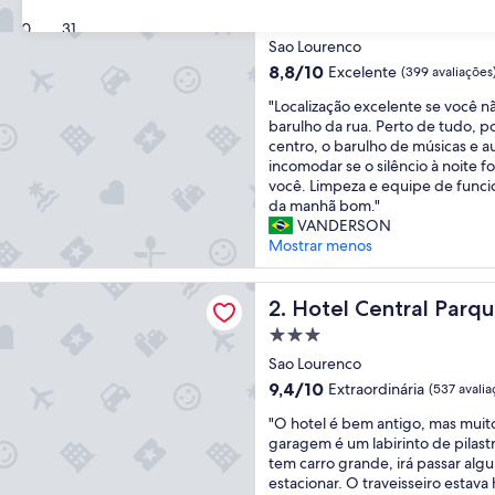
Propriedade
30
31
3.0
Sao Lourenco
estrelas
8.8
8,8/10
Excelente
(399 avaliações
de
"
"Localização excelente se você n
10,
L
barulho da rua. Perto de tudo, 
Excelente,
o
centro, o barulho de músicas e
(399
c
incomodar se o silêncio à noite f
avaliações)
a
você. Limpeza e equipe de funcio
l
da manhã bom."
i
VANDERSON
z
Mostrar menos
a
ç
entral Parque
ã
Hotel Central Parque
2. Hotel Central Parq
o
Propriedade
e
3.0
x
Sao Lourenco
estrelas
c
9.4
9,4/10
Extraordinária
(537 avalia
e
de
"
l
"O hotel é bem antigo, mas muit
10,
O
e
garagem é um labirinto de pilast
Extraordinária,
h
n
tem carro grande, irá passar alg
(537
o
t
estacionar. O traveisseiro estava h
avaliações)