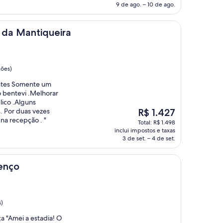
de
9 de ago. – 10 de ago.
R$ 626
queira
 da Mantiqueira
ções)
antes Somente um
 bentevi .Melhorar
lico .Alguns
O
. Por duas vezes
R$ 1.427
preço
 na recepção . "
Total: R$ 1.498
é
inclui impostos e taxas
de
3 de set. – 4 de set.
R$ 1.427
renço
s)
ça "Amei a estadia! O