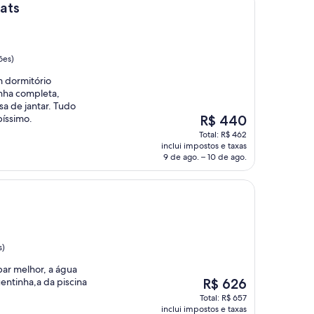
ats
ões)
 dormitório
inha completa,
a de jantar. Tudo
O
píssimo.
R$ 440
preço
Total: R$ 462
é
inclui impostos e taxas
de
9 de ago. – 10 de ago.
R$ 440
s)
par melhor, a água
O
uentinha,a da piscina
R$ 626
preço
Total: R$ 657
é
inclui impostos e taxas