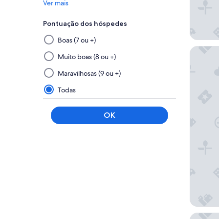
Ver mais
Pontuação dos hóspedes
Selecionar
Boas (7 ou +)
e
Hotel L
aplicar
Muito boas (8 ou +)
um
Maravilhosas (9 ou +)
filtro
deste
Todas
grupo
vai
OK
atualizar
os
resultados
em
uma
nova
página
Diamond 