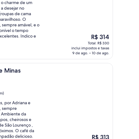
m o charme de um
 a desejar no
 (roupas de cama
maravilhoso. O
e, sempre amável, e o
ponível o tempo
O
xcelentes. Indico e
R$ 314
preço
Total: R$ 330
é
inclui impostos e taxas
de
9 de ago. – 10 de ago.
R$ 314
e Minas
es)
, por Adriana e
e, sempre
s. Ambiente da
pos, cheirosos e
de São Lourenço ,
óximos. O café da
O
padão delicioso.
R$ 313