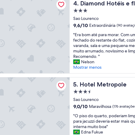
g
Diamond Hotéis e flats
l
4. Diamond Hotéis e fl
r
e
o
u
Propriedade
n
c
l
3.0
t
Sao Lourenco
a
h
estrelas
i
l
o
9.6
9,6/10
Extraordinária
(90 avaliaç
s
i
d
de
"
,
"Era bom até para morar. Com um
z
a
10,
E
b
fechado do restante do flat, coz
a
r
Extraordinária,
r
o
varanda, sala e uma pequena mes
d
u
(90
a
a
muito arrumado, novíssimo e lim
o
a
avaliações)
b
l
Recomendo. "
.
.
o
o
Nelson
A
P
m
c
Mostrar menos
g
e
a
a
a
r
t
l
r
t
etropole
é
Hotel Metropole
i
5. Hotel Metropole
a
o
p
z
g
d
Propriedade
a
a
e
e
3.5
r
Sao Lourenco
ç
m
t
estrelas
a
ã
é
u
9.0
9,0/10
Maravilhosa
(176 avaliaçõe
m
o
u
d
de
"
o
"O piso do quarto, poderiam lim
,
m
o
10,
O
r
para jacuzzi deveria estar mais q
c
l
,
Maravilhosa,
p
a
interna muito boa"
a
a
p
(176
i
r
Edna Fukue
f
b
o
avaliações)