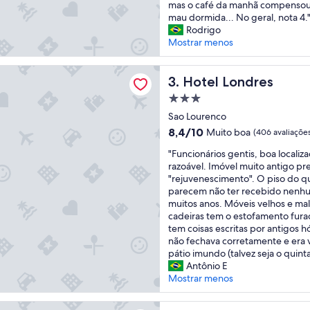
t
e
mas o café da manhã compensou 
e
s
mau dormida... No geral, nota 4.
l
e
Rodrigo
é
v
Mostrar menos
b
o
e
c
ondres
m
Hotel Londres
ê
3. Hotel Londres
a
n
Propriedade
n
ã
3.0
t
Sao Lourenco
o
estrelas
i
s
8.4
8,4/10
Muito boa
(406 avaliaçõe
g
e
de
"
o
"Funcionários gentis, boa localiz
i
10,
F
,
razoável. Imóvel muito antigo p
m
Muito
u
m
"rejuvenescimento". O piso do q
p
boa,
n
a
parecem não ter recebido nenh
o
(406
c
s
muitos anos. Móveis velhos e mal
r
avaliações)
i
m
cadeiras tem o estofamento fura
t
o
u
tem coisas escritas por antigos h
a
n
i
não fechava corretamente e era 
r
á
t
pátio imundo (talvez seja o quinta
c
r
o
Antônio E
o
i
b
Mostrar menos
m
o
e
b
s
m
a
Hotéis e flats