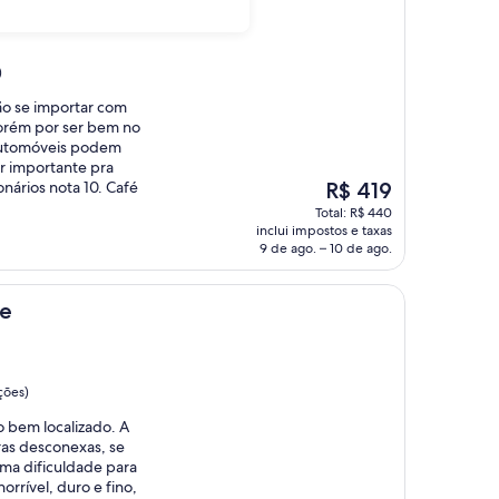
)
ão se importar com
porém por ser bem no
 automóveis podem
or importante pra
O
nários nota 10. Café
R$ 419
preço
Total: R$ 440
é
inclui impostos e taxas
de
9 de ago. – 10 de ago.
R$ 419
ue
ções)
o bem localizado. A
ras desconexas, se
uma dificuldade para
orrível, duro e fino,