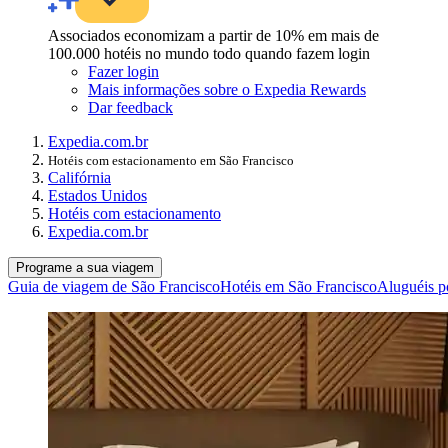
Associados economizam a partir de 10% em mais de
100.000 hotéis no mundo todo quando fazem login
Fazer login
Mais informações sobre o Expedia Rewards
Dar feedback
Expedia.com.br
Hotéis com estacionamento em São Francisco
Califórnia
Estados Unidos
Hotéis com estacionamento
Expedia.com.br
Programe a sua viagem
Guia de viagem de São Francisco
Hotéis em São Francisco
Aluguéis p