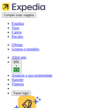
Compre suas viagens
Estadias
Voos
Carros
Pacotes
Ofertas
Grupos e reuniões
Abrir app
BRL
•
Anuncie a sua propriedade
Suporte
Viagens
Fazer login