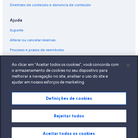
Diretrizes de conteúdo e denúncia de conteúdo
Ajuda
Suporte
Alterar ou cancelar reservas
Processo e prazos de reembolso
Reserve um voo usando um crédito da companhia aérea
Ao clicar em “Aceitar todos os cookies”, você concorda com
Documentos para viagens internacionais
o armazenamento de cookies no seu dispositivo para
melhorar a navegação no site, analisar o uso do site e
ajudar em nossos esforços de marketing.
Definições de cookies
A Expedia, Inc. não se responsabiliza pelo conteúdo dos sites externos.
© 2026 Expedia, Inc., uma empresa do Expedia Group. Todos os direitos
reservados Expedia e o logotipo da Expedia são marcas registradas da
Expedia, Inc.
Rejeitar todos
Aceitar todos os cookies