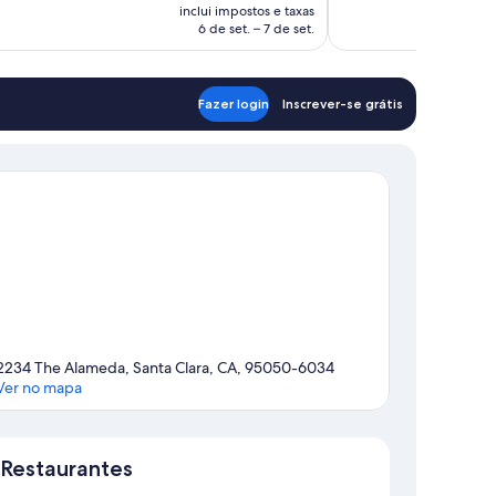
é
inclui impostos e taxas
de
6 de set. – 7 de set.
R$ 499
Fazer login
Inscrever-se grátis
2234 The Alameda, Santa Clara, CA, 95050-6034
Ver no mapa
Mapa
Restaurantes