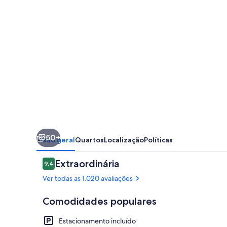
50+
Visão geral
Quartos
Localização
Políticas
Avaliações
Extraordinária
9,4
9,4 de 10
Ver todas as 1.020 avaliações
Comodidades populares
Estacionamento incluído