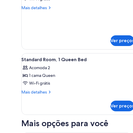
Standard
Mais
Mais detalhes
Room,
detalhes
de
2
Standard
Queen
Room,
Beds
2
Queen
Ver preço
Beds
Carrega
Quarto de hotel com cabeceira
29
Standard Room, 1 Queen Bed
todas
Acomoda 2
as
1 cama Queen
fotos
de
Wi-Fi grátis
Standard
Mais
Mais detalhes
Room,
detalhes
de
1
Ver preço
Standard
Queen
Room,
Bed
1
Mais opções para você
Queen
Bed