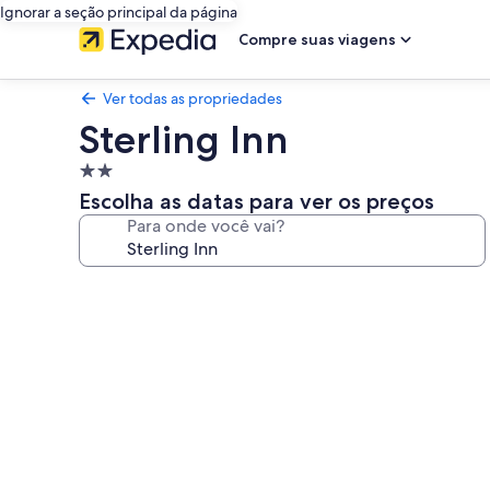
Ignorar a seção principal da página
Compre suas viagens
Ver todas as propriedades
Sterling Inn
Propriedade
2.0
Escolha as datas para ver os preços
estrelas
Para onde você vai?
Galeria
de
fotos
de
Sterling
Inn