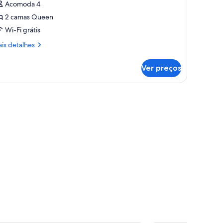
Acomoda 4
uarto
2 camas Queen
tandard,
Wi-Fi grátis
amas
is
is detalhes
talhes
ueen
Ver preços
arto
andard,
abajur e escrivaninha de madeira com cadeira.
mas
ueen