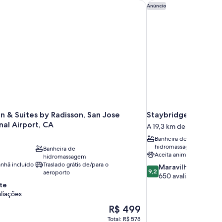
n & Suites by Radisson, San Jose International Airport, CA
Staybridge Suites N
Anúncio
n & Suites by Radisson, San Jose
Staybridge Suites 
nal Airport, CA
A 19,3 km de Santa Clara
Banheira de
hidromassagem
Banheira de
Aceita animais
hidromassagem
nhã incluído
Traslado grátis de/para o
9.2
Maravilhosa
9,2
aeroporto
de
650 avaliações
10,
te
Maravilhosa,
aliações
650
O
R$ 499
avaliações
preço
Total: R$ 578