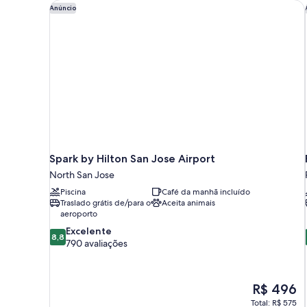
Spark by Hilton San Jose Airport
Anúncio
Spark by Hilton San Jose Airport
North San Jose
Piscina
Café da manhã incluído
Traslado grátis de/para o
Aceita animais
aeroporto
8.8
Excelente
8,8
de
790 avaliações
10,
Excelente,
790
O
R$ 496
avaliações
preço
Total: R$ 575