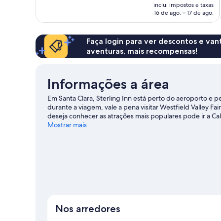
é
inclui impostos e taxas
de
16 de ago. – 17 de ago.
R$ 496
Faça login para ver descontos e va
aventuras, mais recompensas!
Informações a área
Em Santa Clara, Sterling Inn está perto do aeroporto e 
durante a viagem, vale a pena visitar Westfield Valley
deseja conhecer as atrações mais populares pode ir a Ca
oferecem uma programação de eventos e jogos.
Mostrar mais
Confira
Ver mais motéis - Santa Clara
Nos arredores