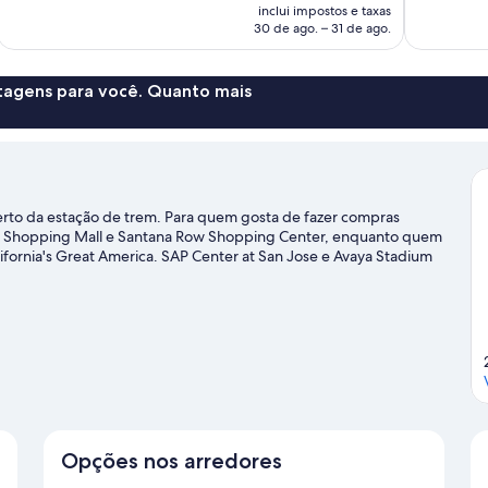
é
inclui impostos e taxas
avaliações
de
30 de ago. – 31 de ago.
R$ 532
ntagens para você. Quanto mais
perto da estação de trem. Para quem gosta de fazer compras
 Fair Shopping Mall e Santana Row Shopping Center, enquanto quem
lifornia's Great America. SAP Center at San Jose e Avaya Stadium
 nosso guia de viagem sobre Santa Clara.
Opções nos arredores