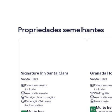
Propriedades semelhantes
Signature Inn Santa Clara
Granada Hotel
Signature
Granada
Signature Inn Santa Clara
Granada Ho
Inn
Hotel
Santa Clara
Santa Clara
Santa
Santa
Estacionamento
Estacioname
Clara
Clara
incluído
incluído
Santa
Santa
Ar-condicionado
Wi-Fi grátis
Clara
Clara
Serviço de arrumação
Ar-condicio
Recepção 24 horas,
Lavanderia
todos os dias
8.0
Muito bo
8,0
8.2
Muito boa
de
1.019 avalia