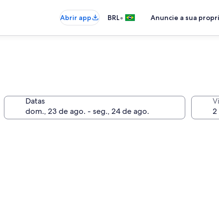
•
Abrir app
BRL
Anuncie a sua prop
Datas
V