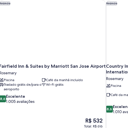
Fairfield Inn & Suites by Marriott San Jose Airport
Country In
Anúncio
Anúncio
Fairfield Inn & Suites by Marriott San Jose Airport
Country In
Internatio
Rosemary
Rosemary
Piscina
Café da manhã incluído
Traslado grátis de/para o
Wi-Fi grátis
Piscina
aeroporto
Café da ma
8.6
Excelente
8,6
de
1.005 avaliações
10,
8.6
Excelen
8,6
Excelente,
de
1.010 av
1.005
10,
O
R$ 532
avaliações
Excelente,
preço
Total: R$ 616
1.010