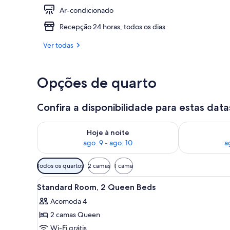
Ar-condicionado
Quarto standa
Recepção 24 horas, todos os dias
Ver todas
Opções de quarto
Confira a disponibilidade para estas data
Verifica a disponibilidade para esta noite, ago. 9 - a
Verifica a dis
Hoje à noite
ago. 9 - ago. 10
a
Filtros
Todos os quartos
2 camas
1 cama
disponíveis
Carrega
Quarto de hotel com duas cama
para
3
Standard Room, 2 Queen Beds
todas
os
Acomoda 4
as
quartos
2 camas Queen
fotos
de
Wi-Fi grátis