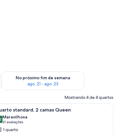
cortesia
im de semana, ago. 14 - ago. 16
Verifica a disponibilidade para o próximo fim de semana, ago.
No próximo fim de semana
ago. 21 - ago. 23
Mostrando 4 de 4 quartos
uma cadeira, televisão, micro-ondas e porta com número.
arrega
Quarto de hotel com duas camas, cabeceira de
13
uarto standard, 2 camas Queen
odas
Maravilhosa
s
2
9,2 de 10
(31
31 avaliações
otos
avaliações)
1 quarto
e