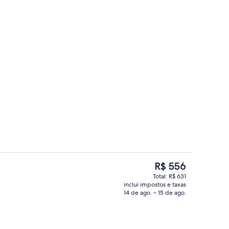
Quarto standard, 1 cama Queen | Mini
O
R$ 556
preço
Total: R$ 631
atual
inclui impostos e taxas
dard, 2 camas Queen | Guarda-roupa
Fachada
é
14 de ago. – 15 de ago.
R$ 556