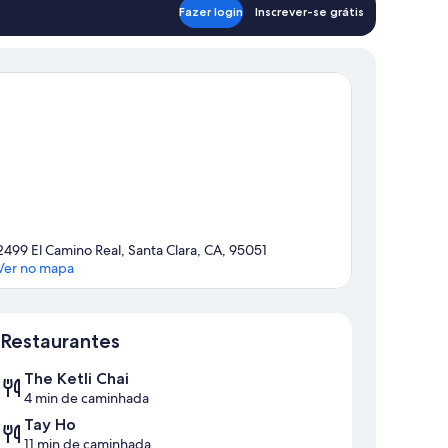
Fazer login
Inscrever-se grátis
2499 El Camino Real, Santa Clara, CA, 95051
Ver no mapa
Mapa
Restaurantes
The Ketli Chai
4 min de caminhada
Tay Ho
11 min de caminhada