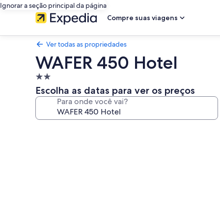
Ignorar a seção principal da página
Compre suas viagens
Ver todas as propriedades
WAFER 450 Hotel
Propriedade
2.0
Escolha as datas para ver os preços
estrelas
Para onde você vai?
Galeria
de
fotos
de
WAFER
450
Hotel