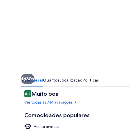
30+
Visão geral
Quartos
Localização
Políticas
Avaliações
Muito boa
8,4
8,4 de 10
Ver todas as 744 avaliações
Comodidades populares
Aceita animais