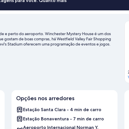
ntagens para você. Quanto mais
ade e perto do aeroporto. Winchester Mystery House é um dos
s que gostam de boas compras, há Westfield Valley Fair Shopping
evi's Stadium oferecem uma programação de eventos e jogos.
omo passeios a vinícolas.
Confira nosso guia de viagem sobre
Opções nos arredores
Estação Santa Clara - 4 min de carro
Estação Bonaventura - 7 min de carro
Aeroporto Internacional Norman Y.