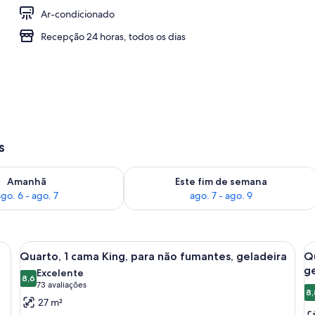
Ar-condicionado
Recepção 24 horas, todos os dias
s
go. 6
ponibilidade para amanhã, ago. 6 - ago. 7
Verifica a disponibilidade para este f
Amanhã
Este fim de semana
go. 6 - ago. 7
ago. 7 - ago. 9
a, uma mesinha e um aquecedor.
Carrega
Casa de banho moderna com um espelh
C
6
Quarto, 1 cama King, para não fumantes, geladeira
Q
todas
t
ge
Excelente
as
8,6
a
8,6 de 10
(73
73 avaliações
8,
fotos
f
avaliações)
27 m²
de
d