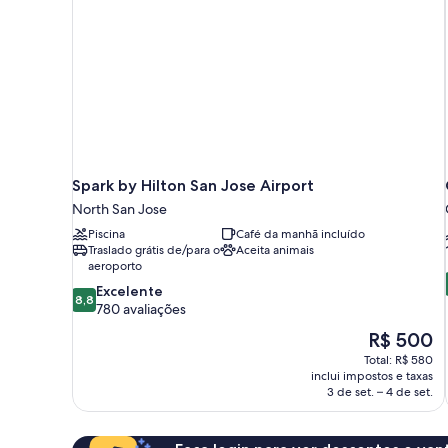
Spark by Hilton San Jose Airport
North San Jose
Piscina
Café da manhã incluído
Traslado grátis de/para o
Aceita animais
aeroporto
8.8
Excelente
8,8
de
780 avaliações
10,
O
R$ 500
Excelente,
preço
Total: R$ 580
780
é
inclui impostos e taxas
avaliações
de
3 de set. – 4 de set.
R$ 500