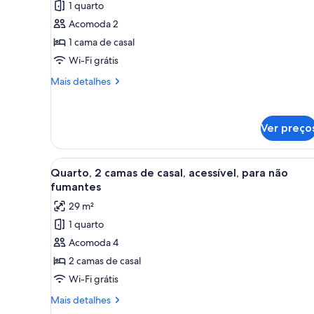
1 quarto
Quarto,
Acomoda 2
1
1 cama de casal
cama
Wi-Fi grátis
de
casal,
Mais
Mais detalhes
para
detalhes
de
não
Quarto,
fumantes
Ver preço
1
cama
de
Carrega
Quarto de hotel com duas cam
casal,
6
Quarto, 2 camas de casal, acessível, para não
todas
para
fumantes
não
as
29 m²
fumantes
fotos
1 quarto
de
Acomoda 4
Quarto,
2
2 camas de casal
camas
Wi-Fi grátis
de
Mais
Mais detalhes
casal,
detalhes