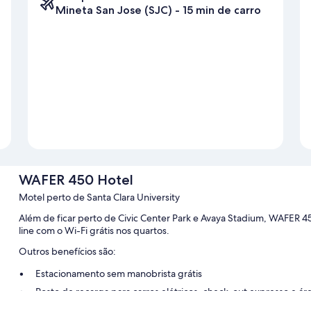
Mineta San Jose (SJC) - 15 min de carro
WAFER 450 Hotel
Motel perto de Santa Clara University
Além de ficar perto de Civic Center Park e Avaya Stadium, WAFER 4
line com o Wi-Fi grátis nos quartos.
Outros benefícios são:
Estacionamento sem manobrista grátis
Posto de recarga para carros elétricos, check-out expresso e á
Máquina automática de vendas, armazenamento para bagagem 