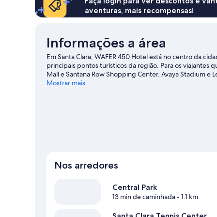
Faça login para ver descontos e va
aventuras, mais recompensas!
Informações a área
Em Santa Clara, WAFER 450 Hotel está no centro da cid
principais pontos turísticos da região. Para os viajante
Mall e Santana Row Shopping Center. Avaya Stadium e L
Aproveite as atividades e atrações que a área oferece, c
Mostrar mais
Santa Clara.
Ver mais motéis - Santa Clara
Nos arredores
Central Park
13 min de caminhada
- 1.1 km
Santa Clara Tennis Center