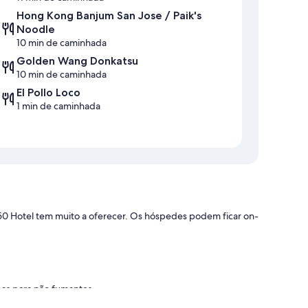
Hong Kong Banjum San Jose / Paik's
Noodle
10 min de caminhada
Golden Wang Donkatsu
10 min de caminhada
El Pollo Loco
1 min de caminhada
50 Hotel tem muito a oferecer. Os hóspedes podem ficar on-
reas para não fumantes
e recepção 24 horas