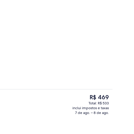
ama premium, camas com colchões pillow-top, escrivaninha
Fachada
O
R$ 469
preço
Total: R$ 533
atual
inclui impostos e taxas
ama premium, camas com colchões pillow-top, escrivaninha
Recepção
é
7 de ago. – 8 de ago.
R$ 469