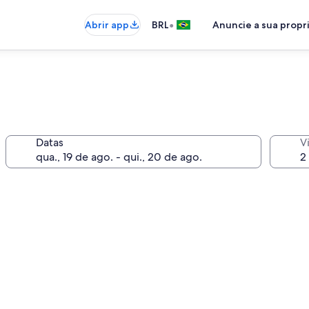
•
Abrir app
BRL
Anuncie a sua prop
Datas
V