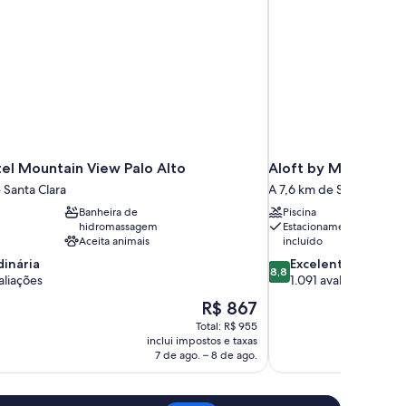
tel Mountain View Palo Alto
Aloft by Marriott C
 Santa Clara
A 7,6 km de Santa Clara
Banheira de
Piscina
hidromassagem
Estacionamento
Aceita animais
incluído
8.8
dinária
Excelente
8,8
de
aliações
1.091 avaliações
10,
O
R$ 867
ia,
Excelente,
preço
Total: R$ 955
1.091
é
inclui impostos e taxas
avaliações
de
7 de ago. – 8 de ago.
R$ 867