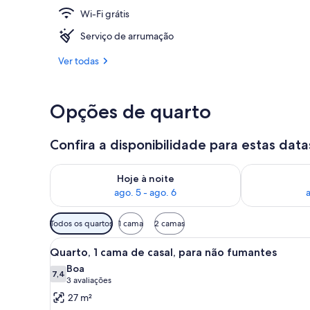
Wi-Fi grátis
Fachada
Serviço de arrumação
Ver todas
Opções de quarto
Confira a disponibilidade para estas data
Verifica a disponibilidade para esta noite, ago. 5 - a
Verifica a dis
Hoje à noite
ago. 5 - ago. 6
a
Filtros
Todos os quartos
1 cama
2 camas
disponíveis
Carrega
Quarto com cama, uma cadeir
para
5
Quarto, 1 cama de casal, para não fumantes
todas
os
Boa
as
7,4
quartos
7,4 de 10
(3
3 avaliações
fotos
avaliações)
27 m²
de