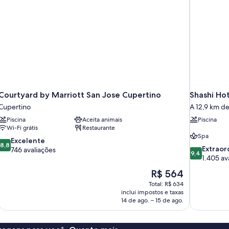
Courtyard by Marriott San Jose Cupertino
Shashi Ho
Cupertino
A 12,9 km de
Piscina
Aceita animais
Piscina
Wi-Fi grátis
Restaurante
Spa
8.8
Excelente
8,8
9.4
Extraor
de
746 avaliações
9,4
de
1.405 av
10,
10,
Excelente,
O
R$ 564
Extraordinár
746
preço
Total: R$ 634
1.405
avaliações
é
inclui impostos e taxas
avaliações
de
14 de ago. – 15 de ago.
R$ 564