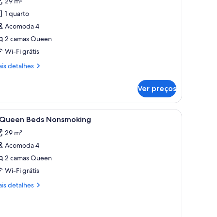
29 m²
uarto,
1 quarto
Acomoda 4
amas
2 camas Queen
ueen,
Wi-Fi grátis
ara
ão
is
is detalhes
talhes
umantes,
eladeira
Ver preços
arto,
mas
 janela grande e um termostato na parede.
arrega
Quarto de hotel moderno com cama, mesa de 
9
een,
 Queen Beds Nonsmoking
odas
ra
29 m²
o
s
mantes,
Acomoda 4
otos
ladeira
e
2 camas Queen
Wi-Fi grátis
ueen
is
is detalhes
eds
talhes
onsmoking