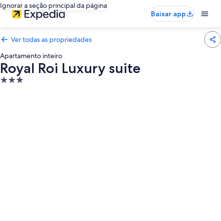
Ignorar a seção principal da página
Baixar app
Ver todas as propriedades
Apartamento inteiro
Royal Roi Luxury suite
Propriedade
3.0
estrelas
Galeria
de