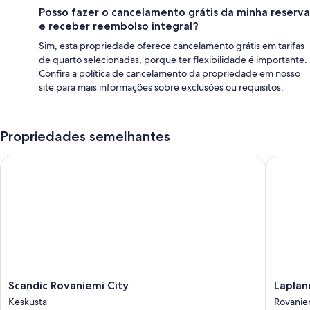
Posso fazer o cancelamento grátis da minha reserva
e receber reembolso integral?
Sim, esta propriedade oferece cancelamento grátis em tarifas
de quarto selecionadas, porque ter flexibilidade é importante.
Confira a política de cancelamento da propriedade em nosso
site para mais informações sobre exclusões ou requisitos.
Propriedades semelhantes
Scandic Rovaniemi City
Lapland 
Scandic
Lapland
Scandic Rovaniemi City
Laplan
Rovaniemi
Hotels
Keskusta
Rovanie
City
Ounasva