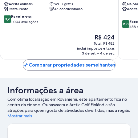
Aceita animais
Wi-Fi grátis
Na pra
Keskusta
Chalets
Restaurante
Ar-condicionado
Aceita
Rovanie
8.6
Excelente
8,6
8.8
Exc
de
1.004 avaliações
8,8
de
458 
10,
10,
Excelente,
O
R$ 424
Excelent
1.004
preço
458
Total: R$ 482
avaliações
é
inclui impostos e taxas
avaliaçõ
de
3 de set. – 4 de set.
R$ 424
Comparar propriedades semelhantes
Informações a área
Com ótima localização em Rovaniemi, este apartamento fica no
centro da cidade. Ounasvaara e Arctic Golf Finlândia são
atrações para quem gosta de atividades divertidas, mas a região
ainda conta com Vila do Papai Noel e Korundi - Casa da Cultura.
Mostrar mais
Centro de Ciência Pilke e Arktikum também valem a visita.
Confira nosso guia de viagem sobre Rovaniemi.
Ver mais apartamentos - Rovaniemi