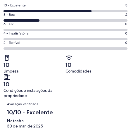
uma
Nota
10 - Excelente
5
nova
10
janela
Nota
8 - Boa
2
-
8
Excelente.
Nota
6 - Ok
0
-
5
6
Boa.
Nota
4 - Insatisfatória
0
de
-
2
4
7
Ok.
Nota
2 - Terrível
0
de
-
avaliações
0
2
7
Insatisfatória.
de
-
avaliações
0
7
Terrível.
de
10
10
avaliações
0
7
Limpeza
Comodidades
de
avaliações
7
10
avaliações
Condições e instalações da
propriedade
Avaliações
Avaliação verificada
10/10 - Excelente
Natasha
30 de mar. de 2025