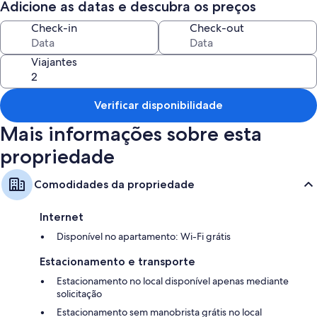
Adicione as datas e descubra os preços
Áreas para não fumantes e armazenamento para bagagem
Check-in
Check-out
Características do quarto
Todos os quartos em Royal Roi Luxury suite possuem luxos como Wi-Fi
Viajantes
grátis e isolamento acústico.
As comodidades extras incluem:
Verificar disponibilidade
Torradeiras, lavadora/secadora e ferro/tábua de passar roupa
Mais informações sobre esta
Guarda-roupa ou closet e chaleiras elétricas
propriedade
Comodidades da propriedade
Internet
Disponível no apartamento: Wi-Fi grátis
Estacionamento e transporte
Estacionamento no local disponível apenas mediante
solicitação
Estacionamento sem manobrista grátis no local