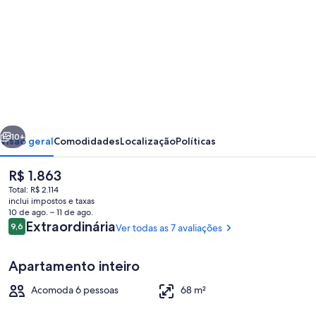
fotos
de
Royal
Roi
Luxury
suite
erior
Próximo
10+
Visão geral
Comodidades
Localização
Políticas
O
R$ 1.863
preço
Total: R$ 2.114
atual
inclui impostos e taxas
é
10 de ago. – 11 de ago.
R$ 1.863
Avaliações
Extraordinária
9,6
Ver todas as 7 avaliações
9,6 de 10
Apartamento inteiro
Apartamento superluxo, 2 quartos, par
Acomoda 6 pessoas
68 m²