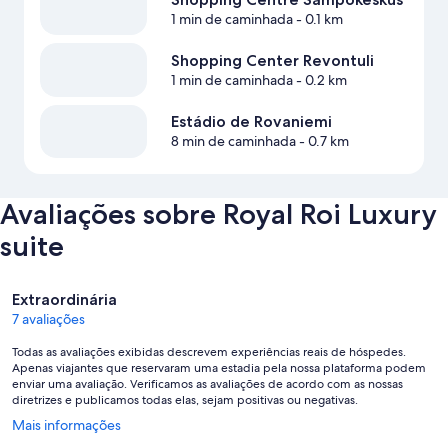
1 min de caminhada
- 0.1 km
Shopping Center Revontuli
1 min de caminhada
- 0.2 km
Estádio de Rovaniemi
8 min de caminhada
- 0.7 km
Avaliações sobre Royal Roi Luxury
suite
Avaliações
Extraordinária
7 avaliações
Todas as avaliações exibidas descrevem experiências reais de hóspedes.
Apenas viajantes que reservaram uma estadia pela nossa plataforma podem
enviar uma avaliação. Verificamos as avaliações de acordo com as nossas
diretrizes e publicamos todas elas, sejam positivas ou negativas.
Abre
Mais informações
em