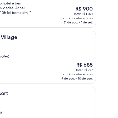
o hotel é bem
O
ividades. Achei
R$ 900
preço
10h foi bem ruim. "
Total: R$ 1.021
é
inclui impostos e taxas
de
31 de ago. – 1 de set.
R$ 900
 Village
iações)
O
R$ 685
preço
Total: R$ 777
é
inclui impostos e taxas
de
9 de ago. – 10 de ago.
R$ 685
sort
s)