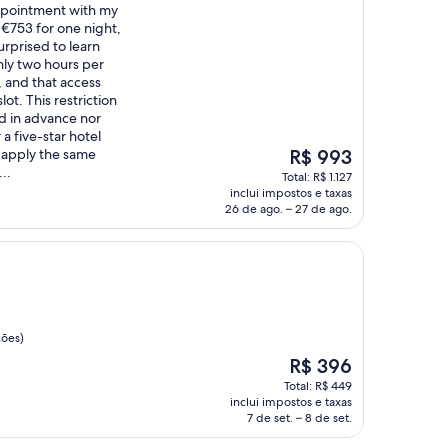
appointment with my
 €753 for one night,
urprised to learn
only two hours per
, and that access
ot. This restriction
d in advance nor
a five-star hotel
O
o apply the same
R$ 993
preço
..
Total: R$ 1.127
é
inclui impostos e taxas
de
26 de ago. – 27 de ago.
R$ 993
ções)
O
R$ 396
preço
Total: R$ 449
é
inclui impostos e taxas
de
7 de set. – 8 de set.
R$ 396