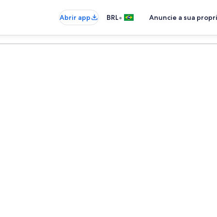
•
Abrir app
BRL
Anuncie a sua prop