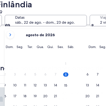
radas pelos turistas
inlândia
49
Helsinki
Jyväskylä
Datas
Via
sáb., 22 de ago. - dom., 23 de ago.
2 v
os
agosto de 2026
meses
mostrados
no
Domingo
Segunda-
Terça-
Quarta-
Quinta-
Sexta-
Sábado
Domi
Dom.
Seg.
Ter.
Qua.
Qui.
Sex.
Sáb.
Dom.
Seg
momento
feira
feira
feira
feira
feira
são
Helsinki
Jyväsky
August
1
de
ândia - nossas melhores opções de 
2026
2
3
4
5
6
7
6
7
8
e
Spa
Café da manhã incluído
Cas
September
9
10
11
12
13
14
13
14
15
de
nowHotel & Glass Igloos
2026.
Arctic SnowHotel & Glass Ig
1. Arctic SnowHotel & 
16
17
18
19
20
21
20
21
22
Propriedade
2.5
Rovaniemi