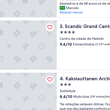
e
t
kilometros é de 68 euros só de id
l
o
Marcelo
é
I
Mostrar menos
e
g
x
l
Grand Central Helsinki
c
Scandic Grand Central Helsi
u
3. Scandic Grand Centr
e
é
Propriedade
l
m
4.0
e
Centro da cidade de Helsinki
a
estrelas
n
r
9.4
9,4/10
Extraordinária
(2.237 aval
t
a
de
e
v
10,
,
i
Extraordinária,
a
l
(2.237
s
h
avaliações)
r
o
e
s
tanen Arctic Resort
Kakslauttanen Arctic Resort
4. Kakslauttanen Arcti
f
o
e
,
Propriedade
i
e
3.0
Sodankyla
ç
x
estrelas
õ
8.4
c
8,4/10
Muito boa
(241 avaliações
e
de
e
"
"As refeições estavam ótimas, fic
s
10,
l
A
que nos deu bastante conforto e 
e
Muito
e