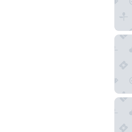
Santa Cl
Aito Igl