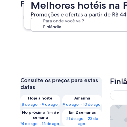
Finlândia: cidades mais procu
Melhores hotéis na F
Promoções e ofertas a partir de R$ 4
Rovaniemi
Para onde você vai?
Rovaniemi
Finl
Consulte os preços para estas
datas
Hoje à noite
Amanhã
8 de ago. - 9 de ago.
9 de ago. - 10 de ago.
Arctic S
No próximo fim de
Em 2 semanas
semana
21 de ago. - 23 de
14 de ago. - 16 de ago.
ago.