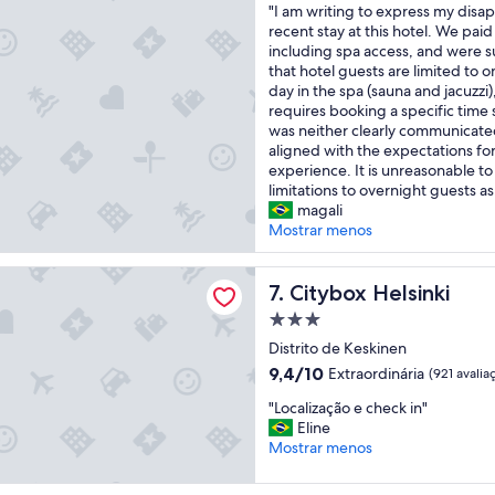
"
"I am writing to express my dis
i
10,
m
i
I
recent stay at this hotel. We paid
c
Maravilhosa,
c
a
a
including spa access, and were s
a
(116
o
s
m
that hotel guests are limited to 
m
avaliações)
n
a
w
day in the spa (sauna and jacuzzi)
o
f
t
r
requires booking a specific time sl
s
o
i
i
was neither clearly communicate
n
r
v
t
aligned with the expectations for 
o
t
i
i
experience. It is unreasonable t
k
á
d
n
limitations to overnight guests as.
e
v
a
g
magali
l
e
d
t
Mostrar menos
o
l
e
o
i
,
s
e
g
Helsinki
t
p
x
Citybox Helsinki
7. Citybox Helsinki
l
e
a
p
o
m
r
Propriedade
r
o
b
a
3.0
e
Distrito de Keskinen
q
a
f
estrelas
s
9.4
u
9,4/10
Extraordinária
(921 avalia
s
a
s
de
e
t
z
"
m
"Localização e check in"
10,
n
a
e
L
y
Eline
Extraordinária,
o
n
r
o
d
Mostrar menos
(921
s
t
e
c
i
avaliações)
d
e
q
a
s
e