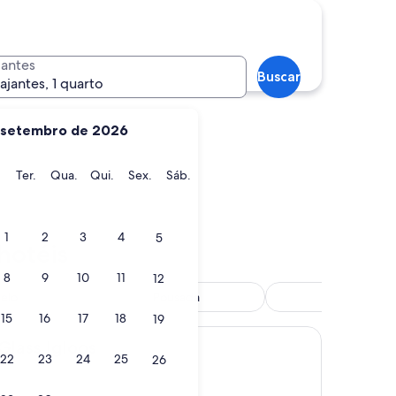
Tampere
jantes
Buscar
iajantes, 1 quarto
setembro de 2026
ngo
Segunda-
Terça-
Quarta-
Quinta-
Sexta-
Sábado
.
Ter.
Qua.
Qui.
Sex.
Sáb.
feira
feira
feira
feira
feira
lä
Tampere
1
2
3
4
5
hotéis
8
9
10
11
12
telo
Pousada
Hostel
15
16
17
18
19
loos
Glass Igloos
22
23
24
25
26