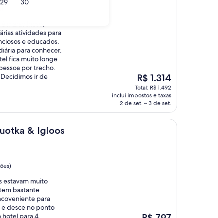
29
30
s)
 é maravilhoso,
árias atividades para
nciosos e educados.
iária para conhecer.
el fica muito longe
pessoa por trecho.
O
. Decidimos ir de
R$ 1.314
preço
Total: R$ 1.492
é
inclui impostos e taxas
de
2 de set. – 3 de set.
R$ 1.314
Igloos
uotka & Igloos
ções)
es estavam muito
 tem bastante
incoveniente para
 e desce no ponto
O
o hotel para 4
R$ 797