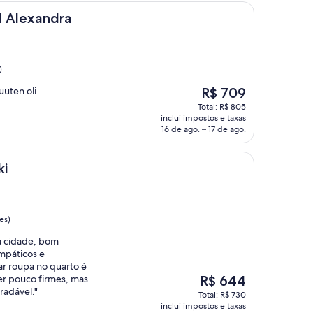
dra
l Alexandra
)
O
muuten oli
R$ 709
preço
Total: R$ 805
é
inclui impostos e taxas
de
16 de ago. – 17 de ago.
R$ 709
ki
es)
 a cidade, bom
mpáticos e
ar roupa no quarto é
O
er pouco firmes, mas
R$ 644
preço
radável."
Total: R$ 730
é
inclui impostos e taxas