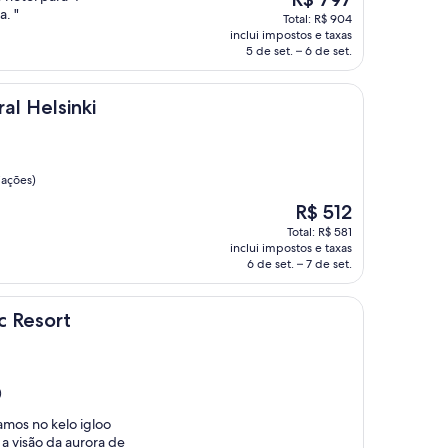
preço
a. "
Total: R$ 904
é
inclui impostos e taxas
de
5 de set. – 6 de set.
R$ 797
nki
al Helsinki
iações)
O
R$ 512
preço
Total: R$ 581
é
inclui impostos e taxas
de
6 de set. – 7 de set.
R$ 512
c Resort
)
amos no kelo igloo
a visão da aurora de