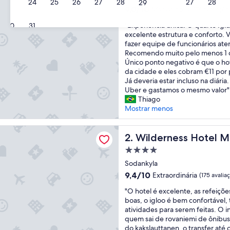
23
24
25
26
27
28
27
28
29
estrelas
9.0
9,0/10
Maravilhosa
(174 avaliaçõe
de
"
"Experiência única! O quarto Iglu
30
31
10,
E
excelente estrutura e conforto. V
Maravilhosa,
x
fazer equipe de funcionários ate
(174
p
Recomendo muito pelo menos 1 d
avaliações)
e
Único ponto negativo é que o hot
r
da cidade e eles cobram €11 por 
i
Já deveria estar incluso na diária
ê
Uber e gastamos o mesmo valor"
n
Thiago
c
Mostrar menos
i
a
ess Hotel Muotka & Igloos
ú
Wilderness Hotel Muotka & 
2. Wilderness Hotel M
n
Propriedade
i
4.0
c
Sodankyla
estrelas
a
9.4
9,4/10
Extraordinária
(175 avalia
!
de
"
O
"O hotel é excelente, as refeiçõ
10,
O
q
boas, o igloo é bem confortável,
Extraordinária,
h
u
atividades para serem feitas. O 
(175
o
a
quem sai de rovaniemi de ônibus
avaliações)
t
r
do kakslauttanen, o transfer até 