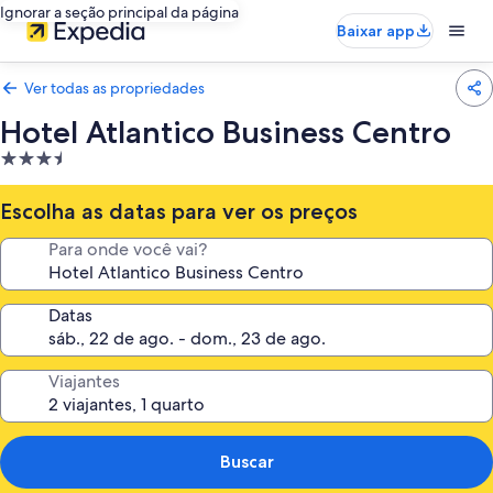
Ignorar a seção principal da página
Baixar app
Ver todas as propriedades
Hotel Atlantico Business Centro
Propriedade
3.5
estrelas
Escolha as datas para ver os preços
Para onde você vai?
Datas
Viajantes
Buscar