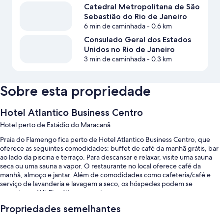
Catedral Metropolitana de São
Sebastião do Rio de Janeiro
6 min de caminhada
- 0.6 km
Consulado Geral dos Estados
Unidos no Rio de Janeiro
3 min de caminhada
- 0.3 km
Sobre esta propriedade
Hotel Atlantico Business Centro
Hotel perto de Estádio do Maracanã
Praia do Flamengo fica perto de Hotel Atlantico Business Centro, que
oferece as seguintes comodidades: buffet de café da manhã grátis, bar
ao lado da piscina e terraço. Para descansar e relaxar, visite uma sauna
seca ou uma sauna a vapor. O restaurante no local oferece café da
manhã, almoço e jantar. Além de comodidades como cafeteria/café e
serviço de lavanderia e lavagem a seco, os hóspedes podem se
conectar ao Wi-Fi grátis nos quartos.
Outros benefícios são:
Propriedades semelhantes