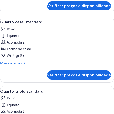
de
Verificar preços e disponibilidade
Triple
Room
Standard
Carrega
Quarto de hotel com cama, mesas de 
5
Quarto casal standard
todas
10 m²
as
1 quarto
fotos
de
Acomoda 2
Quarto
1 cama de casal
casal
Wi-Fi grátis
standard
Mais
Mais detalhes
detalhes
de
Verificar preços e disponibilidade
Quarto
casal
standard
Carrega
Quarto de hotel com três camas, uma e
5
Quarto triplo standard
todas
15 m²
as
1 quarto
fotos
de
Acomoda 3