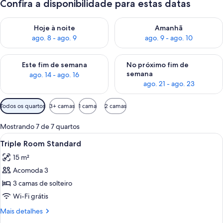
Confira a disponibilidade para estas datas
Verifica a disponibilidade para esta noite, ago. 8 - ago. 9
Verifica a disponibilidade par
Hoje à noite
Amanhã
ago. 8 - ago. 9
ago. 9 - ago. 10
Verifica a disponibilidade para este fim de semana, ago. 14 - a
Verifica a disponibilidade par
Este fim de semana
No próximo fim de
semana
ago. 14 - ago. 16
ago. 21 - ago. 23
Filtros
Todos os quartos
3+ camas
1 cama
2 camas
disponíveis
para
Mostrando 7 de 7 quartos
os
Carrega
Frigobar, cofres nos quartos, cortinas 
6
Triple Room Standard
quartos
todas
15 m²
as
Acomoda 3
fotos
de
3 camas de solteiro
Triple
Wi-Fi grátis
Room
Mais
Mais detalhes
Standard
detalhes