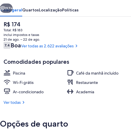
Centro
erior
Próximo
197+
Visão geral
Quartos
Localização
Políticas
O
R$ 174
preço
Total: R$ 183
atual
inclui impostos e taxas
é
21 de ago. – 22 de ago.
R$ 174
Avaliações
Boa
7,4
Ver todas as 2.622 avaliações
7,4 de 10
Comodidades populares
Piscina externa
Piscina
Café da manhã incluído
Wi-Fi grátis
Restaurante
Ar-condicionado
Academia
Ver todas
Opções de quarto