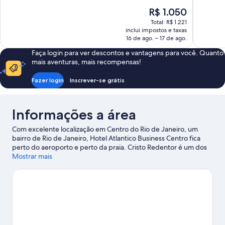
Excelente,
Extraordin
O
R$ 1.050
1.105
1.001
preço
avaliações
avaliações
Total: R$ 1.221
é
inclui impostos e taxas
de
16 de ago. – 17 de ago.
R$ 1.050
Faça login para ver descontos e vantagens para você. Quanto
mais aventuras, mais recompensas!
Fazer login
Inscrever-se grátis
Informações a área
Com excelente localização em Centro do Rio de Janeiro, um
bairro de Rio de Janeiro, Hotel Atlantico Business Centro fica
perto do aeroporto e perto da praia. Cristo Redentor é um dos
principais pontos turísticos da região, que também conta com
Mostrar mais
atrações naturais como Praia do Flamengo e Praia de
Copacabana. Quem quiser curtir um evento ou assistir a uma
partida deve ficar atento à programação em Estádio do
Maracanã ou em Circo Voador. Os hóspedes deste hotel adoram
sua localização central.
Confira nosso guia de viagem sobre Rio
de Janeiro.