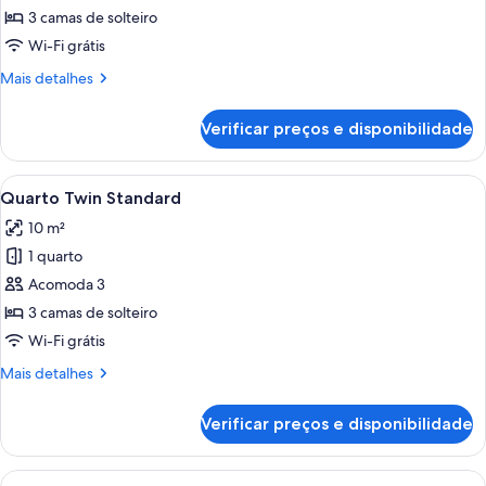
Quarto
3 camas de solteiro
triplo
Wi-Fi grátis
standard
Mais
Mais detalhes
detalhes
de
Verificar preços e disponibilidade
Quarto
triplo
standard
Carrega
Quarto de hotel com três camas, uma 
5
Quarto Twin Standard
todas
10 m²
as
1 quarto
fotos
de
Acomoda 3
Quarto
3 camas de solteiro
Twin
Wi-Fi grátis
Standard
Mais
Mais detalhes
detalhes
de
Verificar preços e disponibilidade
Quarto
Twin
Standard
Carrega
Quarto de hotel com duas camas, uma 