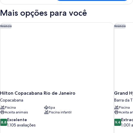
triplo
luxo
Mais opções para você
Hilton Copacabana Rio de Janeiro
Grand Hy
Anúncio
Anúncio
Hilton Copacabana Rio de Janeiro
Grand Hy
Copacabana
Barra da T
Piscina
Spa
Piscina
Aceita animais
Piscina infantil
Aceita a
8.8
9.4
Excelente
Extra
8,8
9,4
de
de
1.105 avaliações
1.001 
10,
10,