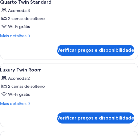
6
Quarto Twin Standard
todas
Acomoda 3
as
2 camas de solteiro
fotos
de
Wi-Fi grátis
Quarto
Mais
Mais detalhes
Twin
detalhes
de
Standard
Verificar preços e disponibilidade
Quarto
Twin
Standard
Carrega
Frigobar, cofres nos quartos, cortinas 
2
Luxury Twin Room
todas
Acomoda 2
as
2 camas de solteiro
fotos
de
Wi-Fi grátis
Luxury
Mais
Mais detalhes
Twin
detalhes
de
Room
Verificar preços e disponibilidade
Luxury
Twin
Room