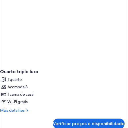
Quarto triplo luxo
1 quarto
Acomoda 3
1 cama de casal
Wi-Fi grátis
Mais
Mais detalhes
detalhes
de
Verificar preços e disponibilidade
Quarto