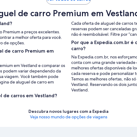
uguel de carro Premium em Vestlan
land?
Cada oferta de aluguel de carros 
reservas podem ser canceladas gr
ro Premium a preços excelentes.
não é reembolsável. Filtre por “can
ntrar a melhor oferta para você.
Por que a Expedia.com.br é 
ro de opções.
carro?
el de carro Premium em
Na Expedia.com.br, nos esforçamo
conta com uma grande variedade 
 Premium em Vestland e comparar os
melhores ofertas disponíveis de l
eços podem variar dependendo da
cada reserva e pode personalizar t
a sua viagem. Você também pode
Temos as melhores ofertas, não só
ágina de aluguel de carro em
Vestland. Reservando os dois junt
Vestland.
el de carros em Vestland?
Descubra novos lugares com a Expedia
Veja nosso mundo de opções de viagens