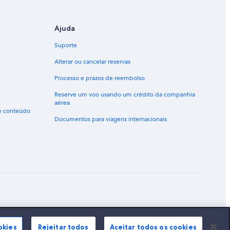
Ajuda
Suporte
Alterar ou cancelar reservas
Processo e prazos de reembolso
Reserve um voo usando um crédito da companhia
aérea
de conteúdo
Documentos para viagens internacionais
ão marcas registradas da Expedia, Inc.
okies
Rejeitar todos
Aceitar todos os cookies