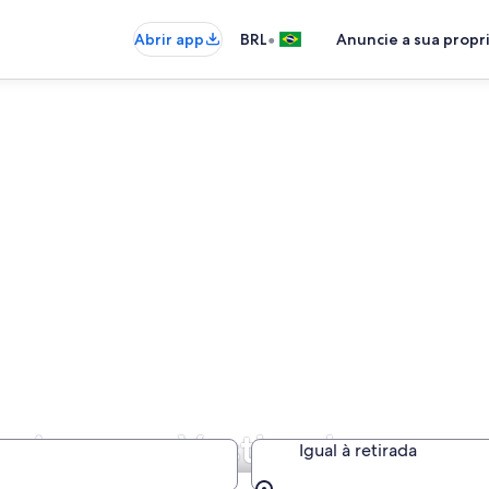
•
Abrir app
BRL
Anuncie a sua prop
remium em Vestland
Igual à retirada