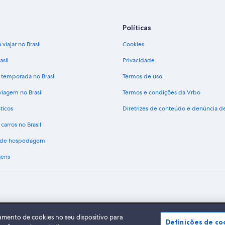
Políticas
viajar no Brasil
Cookies
asil
Privacidade
 temporada no Brasil
Termos de uso
viagem no Brasil
Termos e condições da Vrbo
ticos
Diretrizes de conteúdo e denúncia 
carros no Brasil
s de hospedagem
gens
A Expedia, Inc. não se responsabiliza pelo conteúdo dos sites externos.
do Expedia Group. Todos os direitos reservados Expedia e o logotipo da Expedia s
amento de cookies no seu dispositivo para
Definições de co