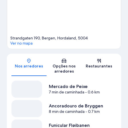
aventuras ao ar livre.
Confira nosso guia de viagem sobre
Bergen.
Strandgaten 190, Bergen, Hordaland, 5004
Ver no mapa
Mapa
Nos arredores
Opções nos
Restaurantes
arredores
Mercado de Peixe
7 min de caminhada
- 0.6 km
Ancoradouro de Bryggen
8 min de caminhada
- 0.7 km
Funicular Fløibanen