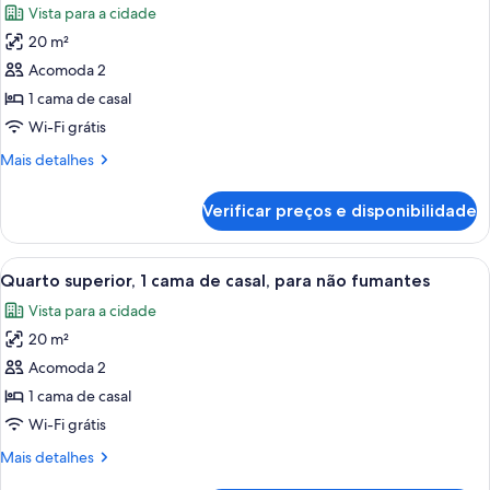
fumantes
Vista para a cidade
solteiro,
as
para
20 m²
fotos
não
de
Acomoda 2
fumantes
Quarto
1 cama de casal
standard,
Wi-Fi grátis
1
Mais
Mais detalhes
cama
detalhes
de
de
Verificar preços e disponibilidade
Quarto
casal,
standard,
para
1
Carrega
Uma fileira de casas coloridas com te
não
9
cama
Quarto superior, 1 cama de casal, para não fumantes
todas
fumantes
de
Vista para a cidade
casal,
as
para
20 m²
fotos
não
de
Acomoda 2
fumantes
Quarto
1 cama de casal
superior,
Wi-Fi grátis
1
Mais
Mais detalhes
cama
detalhes