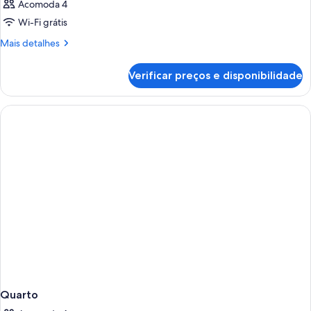
Acomoda 4
Wi-Fi grátis
Mais
Mais detalhes
detalhes
de
Verificar preços e disponibilidade
Quarto
Quarto