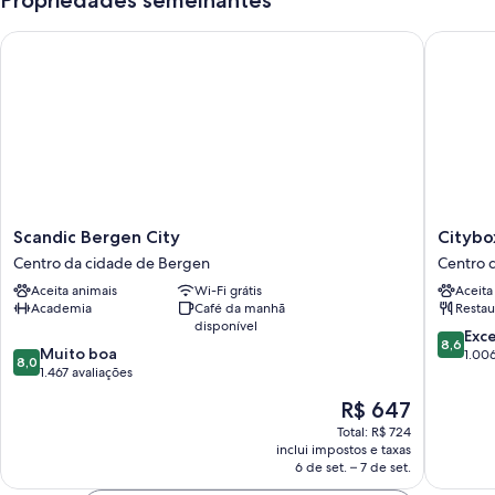
Scandic Bergen City
Citybox 
Scandic
Citybox
Scandic Bergen City
Citybo
Bergen
Bergen
Centro da cidade de Bergen
Centro 
City
City
Aceita animais
Wi-Fi grátis
Aceita
Centro
Centro
Academia
Café da manhã
Restau
da
da
disponível
cidade
cidade
8.6
Exc
8,6
8.0
de
Muito boa
de
de
1.006
8,0
de
Bergen
1.467 avaliações
Bergen
10,
10,
Excelent
O
R$ 647
Muito
1.006
preço
boa,
Total: R$ 724
avaliaçõ
é
inclui impostos e taxas
1.467
de
6 de set. – 7 de set.
avaliações
R$ 647