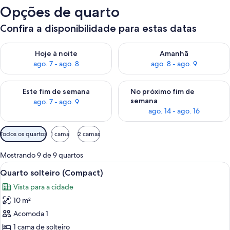
Opções de quarto
Confira a disponibilidade para estas datas
Verifica a disponibilidade para esta noite, ago. 7 - ago. 8
Verifica a disponibilidade par
Hoje à noite
Amanhã
ago. 7 - ago. 8
ago. 8 - ago. 9
Verifica a disponibilidade para este fim de semana, ago. 7 - ag
Verifica a disponibilidade par
Este fim de semana
No próximo fim de
semana
ago. 7 - ago. 9
ago. 14 - ago. 16
Filtros
Todos os quartos
1 cama
2 camas
disponíveis
para
Mostrando 9 de 9 quartos
os
Carrega
Uma cama bem arrumada com colchão ci
13
Quarto solteiro (Compact)
quartos
todas
Vista para a cidade
as
10 m²
fotos
de
Acomoda 1
Quarto
1 cama de solteiro