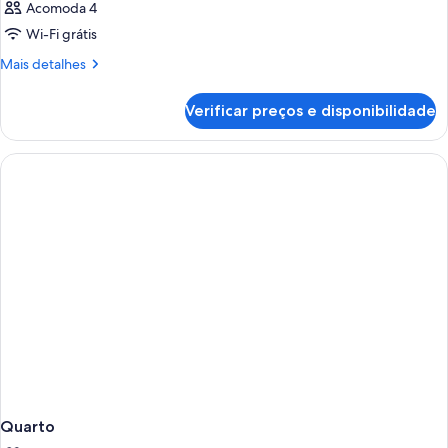
Acomoda 4
Wi-Fi grátis
Mais
Mais detalhes
detalhes
de
Verificar preços e disponibilidade
Quarto
Quarto