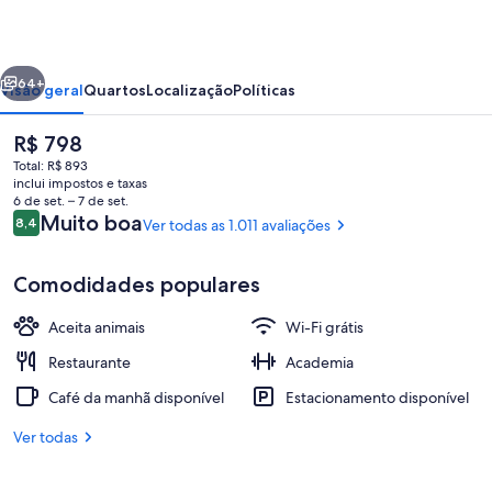
Bergen
erior
Próximo
64+
Visão geral
Quartos
Localização
Políticas
O
R$ 798
preço
Total: R$ 893
atual
inclui impostos e taxas
é
6 de set. – 7 de set.
R$ 798
Avaliações
Muito boa
8,4
Ver todas as 1.011 avaliações
8,4 de 10
Comodidades populares
Restaurante
Aceita animais
Wi-Fi grátis
Restaurante
Academia
Café da manhã disponível
Estacionamento disponível
Ver todas