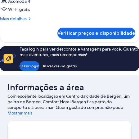
Acomoda 4
Wi-Fi grátis
Mais
Mais detalhes
detalhes
de
Verificar preços e disponibilidade
Quarto
Faça login para ver descontos e vantagens para você. Quanto
mais aventuras, mais recompensas!
Fazer login
Inscrever-se grátis
Informações a área
Com excelente localização em Centro da cidade de Bergen, um
bairro de Bergen, Comfort Hotel Bergen fica perto do
aeroporto e à beira-mar. Quem gosta de compras não pode
deixar de visitar espaços como Bryggen e Kløverhuset. No
Mostrar mais
entanto, vale a pena reservar um pouco de tempo para explorar
as belezas naturais em Parque Nordnes e Festplassen. Bergen
Aquarium e Bergen Kunsthall também valem a visita. Curta
atividades como trilhas para caminhada/bicicleta e viva grandes