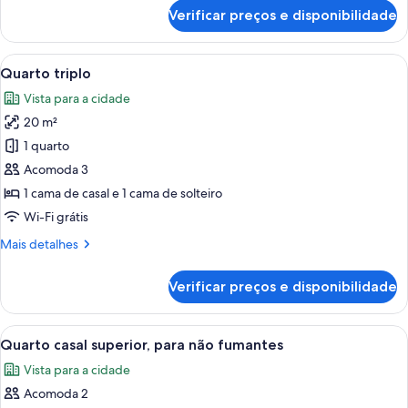
de
de
Verificar preços e disponibilidade
Quarto
casal,
superior,
para
1
Carrega
Quarto triplo | Cortinas blackout, qua
não
8
cama
Quarto triplo
todas
fumantes
de
Vista para a cidade
casal,
as
para
20 m²
fotos
não
de
1 quarto
fumantes
Quarto
Acomoda 3
triplo
1 cama de casal e 1 cama de solteiro
Wi-Fi grátis
Mais
Mais detalhes
detalhes
de
Verificar preços e disponibilidade
Quarto
triplo
Carrega
Quarto de hotel com cama, escrivaninha
11
Quarto casal superior, para não fumantes
todas
Vista para a cidade
as
Acomoda 2
fotos