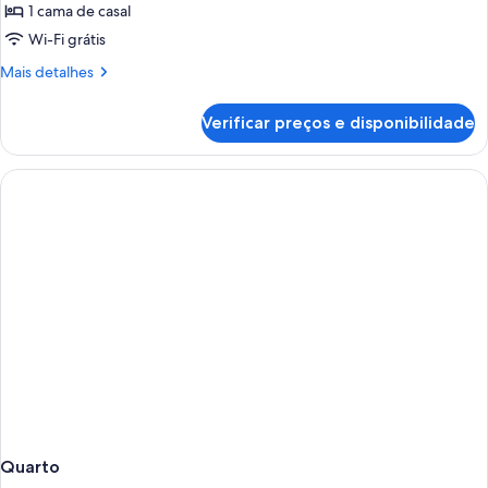
de
1 cama de casal
Quarto
Wi-Fi grátis
casal
Mais
Mais detalhes
superior,
detalhes
para
de
Verificar preços e disponibilidade
Quarto
não
casal
fumantes
superior,
para
não
fumantes
Quarto