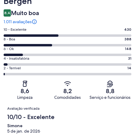
Bergen
Muito boa
8,4
1.011 avaliações
Nota
10 - Excelente
430
10
Nota
8 - Boa
388
-
8
Excelente.
Nota
6 - Ok
148
-
430
6
Boa.
Nota
4 - Insatisfatória
31
de
-
388
4
1011
Ok.
Nota
2 - Terrível
14
de
-
avaliações
148
2
1011
Insatisfatória.
de
-
avaliações
31
1011
Terrível.
de
8,6
8,2
8,8
avaliações
14
1011
Limpeza
Comodidades
Serviço e funcionários
de
avaliações
Avaliações
1011
Avaliação verificada
avaliações
10/10 - Excelente
Simone
5 de jan. de 2026