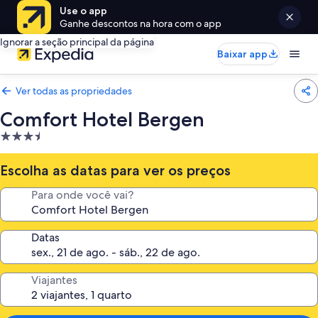
Use o app
Ganhe descontos na hora com o app
Ignorar a seção principal da página
Baixar app
Ver todas as propriedades
Comfort Hotel Bergen
Propriedade
3.5
estrelas
Escolha as datas para ver os preços
Para onde você vai?
Datas
Viajantes