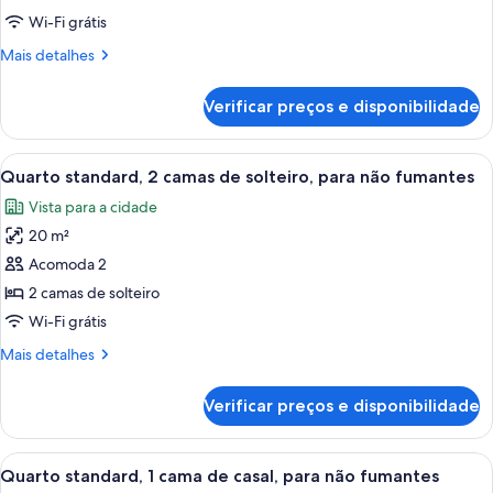
solteiro
Wi-Fi grátis
(Compact)
Mais
Mais detalhes
detalhes
de
Verificar preços e disponibilidade
Quarto
solteiro
(Compact)
Carrega
Quarto de hotel moderno com uma cama
14
Quarto standard, 2 camas de solteiro, para não fumantes
todas
Vista para a cidade
as
20 m²
fotos
de
Acomoda 2
Quarto
2 camas de solteiro
standard,
Wi-Fi grátis
2
Mais
Mais detalhes
camas
detalhes
de
de
Verificar preços e disponibilidade
Quarto
solteiro,
standard,
para
2
Carrega
Quarto de hotel com duas camas, uma 
não
14
camas
Quarto standard, 1 cama de casal, para não fumantes
todas
de