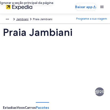
Ignorar a seção principal da página
Baixar app
Programe a sua viagem
Jambiani
Praia Jambiani
Praia Jambiani
Fotos
de
Praia
25
Jambiani
Estadias
Voos
Carros
Pacotes