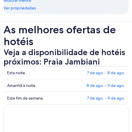
Mostrar menos
Ver propriedades
As melhores ofertas de
hotéis
Veja a disponibilidade de hotéis
próximos: Praia Jambiani
Mostrar
Esta noite
7 de ago. - 8 de ago.
preços
perto
Mostrar
Amanhã à noite
8 de ago. - 9 de ago.
de
preços
Praia
perto
Mostrar
Este fim de semana
7 de ago. - 9 de ago.
Jambiani
de
preços
para
Praia
perto
esta
Jambiani
de
noite:
para
Praia
7
amanhã
Jambiani