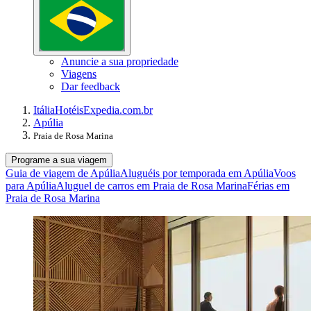
Anuncie a sua propriedade
Viagens
Dar feedback
Itália
Hotéis
Expedia.com.br
Apúlia
Praia de Rosa Marina
Programe a sua viagem
Guia de viagem de Apúlia
Aluguéis por temporada em Apúlia
Voos
para Apúlia
Aluguel de carros em Praia de Rosa Marina
Férias em
Praia de Rosa Marina