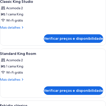
3
quartos
Classic King Studio
todas
Acomoda 2
as
1 cama King
fotos
de
Wi-Fi grátis
Classic
Mais
Mais detalhes
King
detalhes
de
Studio
Verificar preços e disponibilidade
Classic
King
Studio
Carrega
Quarto de hotel com uma cama, mesa d
7
Standard King Room
todas
Acomoda 2
as
1 cama King
fotos
de
Wi-Fi grátis
Standard
Mais
Mais detalhes
King
detalhes
de
Room
Verificar preços e disponibilidade
Standard
King
Room
Carrega
Quarto de hotel com cama, poltrona, lar
10
Estúdio clássico