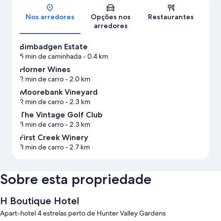
Mapa
Nos arredores
Opções nos
Restaurantes
arredores
Bimbadgen Estate
5 min de caminhada
- 0.4 km
Horner Wines
2 min de carro
- 2.0 km
Moorebank Vineyard
2 min de carro
- 2.3 km
The Vintage Golf Club
3 min de carro
- 2.3 km
First Creek Winery
3 min de carro
- 2.7 km
Sobre esta propriedade
H Boutique Hotel
Apart-hotel 4 estrelas perto de Hunter Valley Gardens