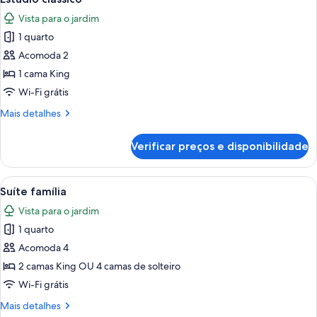
todas
Vista para o jardim
as
1 quarto
fotos
de
Acomoda 2
Estúdio
1 cama King
clássico
Wi-Fi grátis
Mais
Mais detalhes
detalhes
de
Verificar preços e disponibilidade
Estúdio
clássico
Carrega
Quarto de hotel com sofá, cama, mesa 
16
Suíte família
todas
Vista para o jardim
as
1 quarto
fotos
de
Acomoda 4
Suíte
2 camas King OU 4 camas de solteiro
família
Wi-Fi grátis
Mais
Mais detalhes