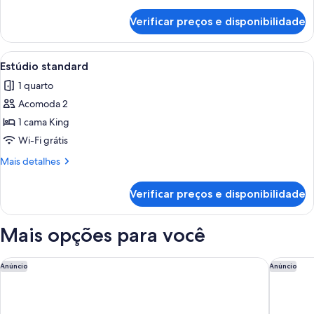
detalhes
de
Verificar preços e disponibilidade
Suíte
família
Carrega
Quarto de hotel com uma cama grande,
7
Estúdio standard
todas
1 quarto
as
Acomoda 2
fotos
de
1 cama King
Estúdio
Wi-Fi grátis
standard
Mais
Mais detalhes
detalhes
de
Verificar preços e disponibilidade
Estúdio
standard
Mais opções para você
voco Kirkton Park Hunter Valley by IHG
The Conv
Anúncio
Anúncio