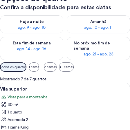
Confira a disponibilidade para estas datas
Verifica a disponibilidade para esta noite, ago. 9 - ago. 10
Verifica a disponibilidade para
Hoje à noite
Amanhã
ago. 9 - ago. 10
ago. 10 - ago. 11
Verifica a disponibilidade para este fim de semana, ago. 14 - a
Verifica a disponibilidade par
Este fim de semana
No próximo fim de
semana
ago. 14 - ago. 16
ago. 21 - ago. 23
Filtros
Todos os quartos
1 cama
2 camas
3+ camas
disponíveis
para
Mostrando 7 de 7 quartos
os
Carrega
Uma sala de estar moderna com lareira
12
Vila superior
quartos
todas
Vista para a montanha
as
30 m²
fotos
de
1 quarto
Vila
Acomoda 2
superior
1 cama King