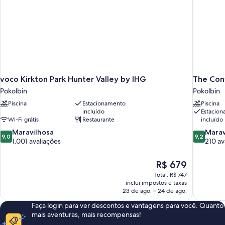
voco Kirkton Park Hunter Valley by IHG
The Con
Pokolbin
Pokolbin
Piscina
Estacionamento
Piscina
incluído
Estacio
Wi-Fi grátis
Restaurante
incluído
9.0
9.2
Maravilhosa
Marav
9,0
9,2
de
de
1.001 avaliações
210 av
10,
10,
Maravilhosa,
Maravilhos
O
R$ 679
1.001
210
preço
Total: R$ 747
avaliações
avaliações
é
inclui impostos e taxas
de
23 de ago. – 24 de ago.
R$ 679
Faça login para ver descontos e vantagens para você. Quanto
mais aventuras, mais recompensas!