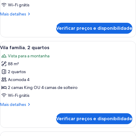
Wi-Fi grátis
Mais
Mais detalhes
detalhes
de
Verificar preços e disponibilidade
Vila
superior
Carrega
Quarto de hotel com uma cama grande,
20
Vila família, 2 quartos
todas
Vista para a montanha
as
88 m²
fotos
de
2 quartos
Vila
Acomoda 4
família,
2 camas King OU 4 camas de solteiro
2
Wi-Fi grátis
quartos
Mais
Mais detalhes
detalhes
de
Verificar preços e disponibilidade
Vila
família,
2
Carrega
Quarto de hotel com cama, escrivaninh