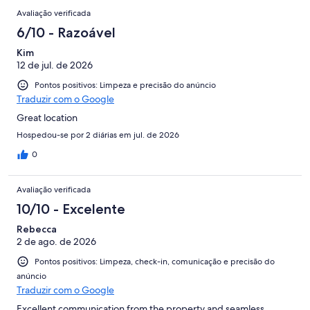
avaliações
Avaliações
747
Avaliação verificada
avaliações
6/10 - Razoável
Kim
12 de jul. de 2026
Pontos positivos: Limpeza e precisão do anúncio
Traduzir com o Google
Great location
Hospedou-se por 2 diárias em jul. de 2026
0
Avaliação verificada
10/10 - Excelente
Rebecca
2 de ago. de 2026
Pontos positivos: Limpeza, check-in, comunicação e precisão do
anúncio
Traduzir com o Google
Excellent communication from the property and seamless