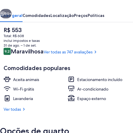
erior
Próximo
50+
Visão geral
Comodidades
Localização
Preços
Políticas
O
R$ 553
preço
Total: R$ 608
atual
inclui impostos e taxas
é
31 de ago. – 1 de set.
R$ 553
Avaliações
Maravilhosa
9,2
Ver todas as 747 avaliações
9,2 de 10
Comodidades populares
Fachada da propriedade
Aceita animais
Estacionamento incluído
Wi-Fi grátis
Ar-condicionado
Lavanderia
Espaço externo
Ver todas
Opções de quarto