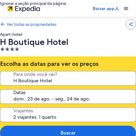
Ignorar a seção principal da página
Baixar app
Ver todas as propriedades
Apart-hotel
H Boutique Hotel
Propriedade
4.0
estrelas
Escolha as datas para ver os preços
Para onde você vai?
Datas
Viajantes
Buscar