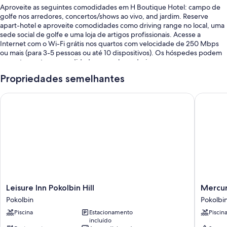
Aproveite as seguintes comodidades em H Boutique Hotel: campo de
golfe nos arredores, concertos/shows ao vivo, and jardim. Reserve
apart-hotel e aproveite comodidades como driving range no local, uma
sede social de golfe e uma loja de artigos profissionais. Acesse a
Internet com o Wi-Fi grátis nos quartos com velocidade de 250 Mbps
ou mais (para 3-5 pessoas ou até 10 dispositivos). Os hóspedes podem
encontrar outras comodidades como lavanderia.
Você pode aproveitar estes benefícios:
Propriedades semelhantes
Estacionamento sem manobrista grátis
Leisure Inn Pokolbin Hill
Mercure 
Aluguel de bicicletas, check-out expresso e tacos de golfe no local
Máquina automática de vendas e área para atividades sem coleira
As avaliações dos hóspedes mencionam com entusiasmo a equipe
prestativa.
Características do quarto
Todos os 50 quartos oferecem detalhes convenientes, como pátios
mobiliados e ar-condicionado, além das seguintes comodidades: Wi-Fi
Leisure
Mercur
Leisure Inn Pokolbin Hill
Mercur
grátis e isolamento acústico.
Inn
Hunter
Pokolbin
Pokolbi
Pokolbin
Valley
Outras comodidades incluem:
Piscina
Estacionamento
Piscin
Hill
Garden
incluído
Pokolbin
Pokolbi
Aquecimento e ventiladores de teto