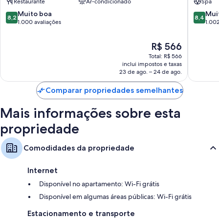
Restaurante
Ar-condicionado
Spa
Banheiros com produtos de toalete ecológicos e secadores de
8.2
8.4
Muito boa
Mui
8,2
8,4
cabelo
de
de
1.000 avaliações
1.002
10,
10,
TVs de tela plana de 50 polegadas com canais digitais
Muito
Muito
O
R$ 566
Guarda-roupa ou closet, Produtos de limpeza ecológicos
boa,
boa,
preço
disponibilizados e frigobares
Total: R$ 566
1.000
1.002
é
inclui impostos e taxas
avaliações
avaliaçõ
de
23 de ago. – 24 de ago.
R$ 566
Comparar propriedades semelhantes
Mais informações sobre esta
propriedade
Comodidades da propriedade
Internet
Disponível no apartamento: Wi-Fi grátis
Disponível em algumas áreas públicas: Wi-Fi grátis
Estacionamento e transporte