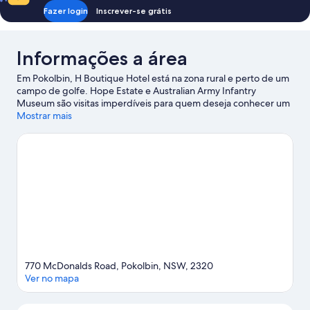
Fazer login
Inscrever-se grátis
Informações a área
Em Pokolbin, H Boutique Hotel está na zona rural e perto de um
campo de golfe. Hope Estate e Australian Army Infantry
Museum são visitas imperdíveis para quem deseja conhecer um
pouco da cultura da região. O destino ainda oferece atividades
Mostrar mais
interessantes em lugares como Bimbadgen Estate e Horner
Wines. Quer ir a um evento ou assistir a uma partida durante a
sua estadia? Consulte a programação de Aerohunter ou explore
a noite em Bimbadgen Palmers Lane. Relaxe com os passeios em
vinícolas e o spa da área ou se aventure em atividades como
passeios a cavalo e trilhas para caminhada/bicicleta nas
proximidades.
Confira nosso guia de viagem sobre Pokolbin.
Ver mais apart-hotéis - Pokolbin
770 McDonalds Road, Pokolbin, NSW, 2320
Ver no mapa