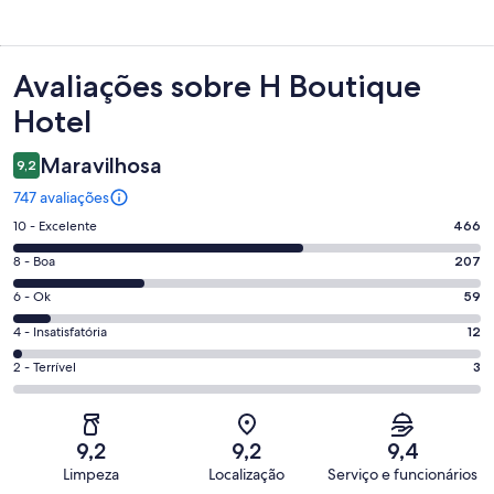
Avaliações
Avaliações sobre H Boutique
Hotel
Maravilhosa
9,2
747 avaliações
Nota
10 - Excelente
466
10
Nota
8 - Boa
207
-
8
Excelente.
Nota
6 - Ok
59
-
466
6
Boa.
Nota
4 - Insatisfatória
12
de
-
207
4
747
Ok.
Nota
2 - Terrível
3
de
-
avaliações
59
2
747
Insatisfatória.
de
-
avaliações
12
747
Terrível.
de
9,2
9,2
9,4
avaliações
3
747
Limpeza
Localização
Serviço e funcionários
de