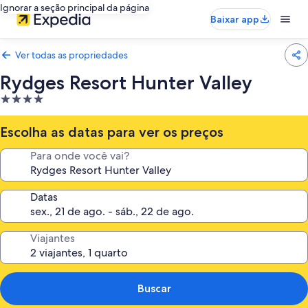
Ignorar a seção principal da página
Baixar app
Ver todas as propriedades
Rydges Resort Hunter Valley
Propriedade
4.0
estrelas
Escolha as datas para ver os preços
Para onde você vai?
Datas
Viajantes
Buscar