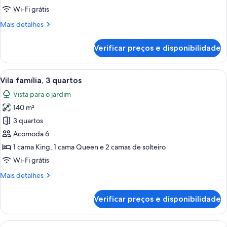
quartos
Wi-Fi grátis
Mais
Mais detalhes
detalhes
de
Verificar preços e disponibilidade
Vila,
3
quartos
Carrega
Quarto de hotel com uma cama grande,
7
Vila família, 3 quartos
todas
Vista para o jardim
as
140 m²
fotos
de
3 quartos
Vila
Acomoda 6
família,
1 cama King, 1 cama Queen e 2 camas de solteiro
3
Wi-Fi grátis
quartos
Mais
Mais detalhes
detalhes
de
Verificar preços e disponibilidade
Vila
família,
3
Carrega
Quarto de hotel com uma cama grande,