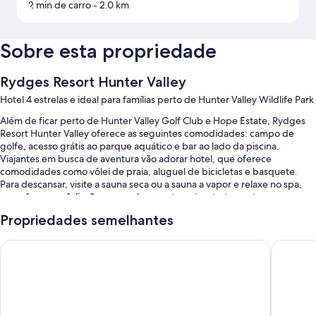
2 min de carro
- 2.0 km
Sobre esta propriedade
Rydges Resort Hunter Valley
Hotel 4 estrelas e ideal para famílias perto de Hunter Valley Wildlife Park
Além de ficar perto de Hunter Valley Golf Club e Hope Estate, Rydges
Resort Hunter Valley oferece as seguintes comodidades: campo de
golfe, acesso grátis ao parque aquático e bar ao lado da piscina.
Viajantes em busca de aventura vão adorar hotel, que oferece
comodidades como vôlei de praia, aluguel de bicicletas e basquete.
Para descansar, visite a sauna seca ou a sauna a vapor e relaxe no spa,
que oferece esfoliação corporal, aromaterapia e tratamentos para o
corpo. O local conta com dois restaurantes, que oferecem café da
Propriedades semelhantes
manhã, brunch, almoço, jantar e refeições ao ar livre. Além de
comodidades como loja de conveniência e terraço, os hóspedes podem
Oaks Cypress Lakes Resort
voco Kir
se conectar ao Wi-Fi grátis nos quartos com velocidade de 25 Mbps ou
mais.
Você também pode aproveitar os seguintes benefícios durante a sua
estadia: