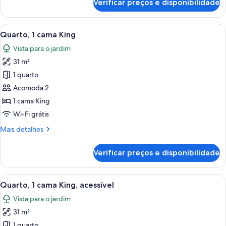
Verificar preços e disponibilidade
Accessible
King
Room
Carrega
Quarto de hotel com uma cama grande,
6
Quarto, 1 cama King
todas
Vista para o jardim
as
31 m²
fotos
de
1 quarto
Quarto,
Acomoda 2
1
1 cama King
cama
Wi-Fi grátis
King
Mais
Mais detalhes
detalhes
de
Verificar preços e disponibilidade
Quarto,
1
cama
Carrega
Casa de banho moderna com lavatório 
6
King
Quarto, 1 cama King, acessível
todas
Vista para o jardim
as
31 m²
fotos
de
1 quarto