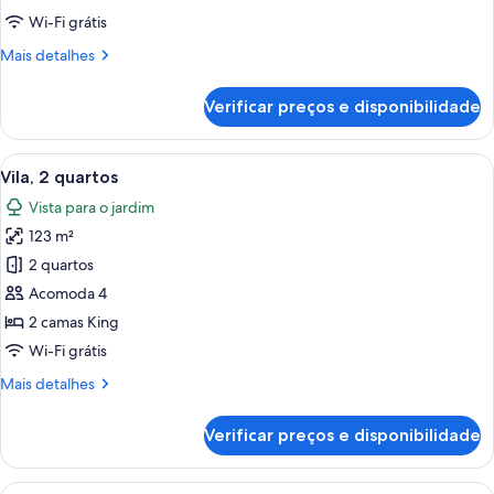
1
Wi-Fi grátis
quarto
Mais
Mais detalhes
detalhes
de
Verificar preços e disponibilidade
Vila
família,
1
Carrega
Quarto de hotel com uma cama grande, 
6
quarto
Vila, 2 quartos
todas
Vista para o jardim
as
123 m²
fotos
de
2 quartos
Vila,
Acomoda 4
2
2 camas King
quartos
Wi-Fi grátis
Mais
Mais detalhes
detalhes
de
Verificar preços e disponibilidade
Vila,
2
quartos
Carrega
Quarto de hotel com uma cama grande, 