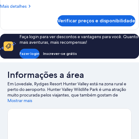
Guestroom
Mais
Mais detalhes
detalhes
de
Verificar preços e disponibilidade
King
Villa
Guestroom
Faça login para ver descontos e vantagens para você. Quanto
mais aventuras, mais recompensas!
Fazer login
Inscrever-se grátis
Informações a área
Em Lovedale, Rydges Resort Hunter Valley está na zona rural e
perto do aeroporto. Hunter Valley Wildlife Park é uma atração
muito procurada pelos viajantes, que também gostam de
Hunter Valley Golf Club e Hope Estate, onde encontram agito e
Mostrar mais
diversão. Que tal sair em uma noitada? Visite Roche Estate.
Curta atividades aquáticas como natação nas proximidades ou
explore a natureza em atividades como passeios a cavalo,
passeios ecológicos e trilhas para caminhada/bicicleta.
Confira
nosso guia de viagem sobre Lovedale.