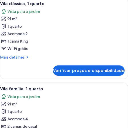
Carrega
6
Vila clássica, 1 quarto
todas
Vista para o jardim
as
91 m²
fotos
de
1 quarto
Vila
Acomoda 2
clássica,
1 cama King
1
Wi-Fi grátis
quarto
Mais
Mais detalhes
detalhes
de
Verificar preços e disponibilidade
Vila
clássica,
1
Carrega
Quarto de hotel com duas camas, uma 
6
quarto
Vila família, 1 quarto
todas
Vista para o jardim
as
91 m²
fotos
de
1 quarto
Vila
Acomoda 4
família,
2 camas de casal