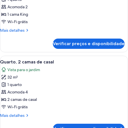
Quarto,
Acomoda 2
1
1 cama King
cama
Wi-Fi grátis
King,
Mais
Mais detalhes
acessível
detalhes
de
Verificar preços e disponibilidade
Quarto,
1
cama
Carrega
Quarto de hotel com duas camas, uma e
6
King,
Quarto, 2 camas de casal
todas
acessível
Vista para o jardim
as
32 m²
fotos
de
1 quarto
Quarto,
Acomoda 4
2
2 camas de casal
camas
Wi-Fi grátis
de
Mais
Mais detalhes
casal
detalhes
de