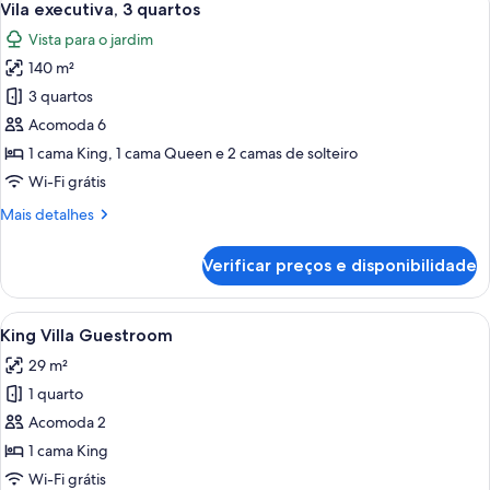
7
quartos
Vila executiva, 3 quartos
todas
Vista para o jardim
as
140 m²
fotos
de
3 quartos
Vila
Acomoda 6
executiva,
1 cama King, 1 cama Queen e 2 camas de solteiro
3
Wi-Fi grátis
quartos
Mais
Mais detalhes
detalhes
de
Verificar preços e disponibilidade
Vila
executiva,
3
Carrega
Cama bem arrumada com lençóis branco
6
quartos
King Villa Guestroom
todas
29 m²
as
1 quarto
fotos
de
Acomoda 2
King
1 cama King
Villa
Wi-Fi grátis