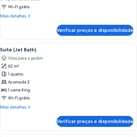
2
Wi-Fi grátis
camas
Mais
Mais detalhes
de
detalhes
casal,
de
Verificar preços e disponibilidade
Quarto,
vista
2
para
camas
Carrega
Quarto de hotel com um sofá marrom,
a
5
de
Suíte (Jet Bath)
todas
piscina
casal,
Vista para o jardim
vista
as
para
62 m²
fotos
a
de
1 quarto
piscina
Suíte
Acomoda 2
(Jet
1 cama King
Bath)
Wi-Fi grátis
Mais
Mais detalhes
detalhes
de
Verificar preços e disponibilidade
Suíte
(Jet
Bath)
Quarto de hotel com uma cama grande,