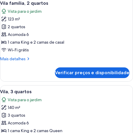
7
Vila família, 2 quartos
todas
Vista para o jardim
as
123 m²
fotos
de
2 quartos
Vila
Acomoda 6
família,
1 cama King e 2 camas de casal
2
Wi-Fi grátis
quartos
Mais
Mais detalhes
detalhes
de
Verificar preços e disponibilidade
Vila
família,
2
Carrega
Quarto de hotel com uma cama grande,
6
quartos
Vila, 3 quartos
todas
Vista para o jardim
as
140 m²
fotos
de
3 quartos
Vila,
Acomoda 6
3
1 cama King e 2 camas Queen