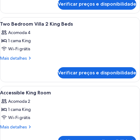
de
Jet
Verificar preços e disponibilidade
Suite
Bath
With
Jet
Carrega
Cofres nos quartos, cortinas blackout
5
Bath
Two Bedroom Villa 2 King Beds
todas
Acomoda 4
as
1 cama King
fotos
de
Wi-Fi grátis
Two
Mais
Mais detalhes
Bedroom
detalhes
de
Villa
Verificar preços e disponibilidade
Two
2
Bedroom
King
Villa
Carrega
Cofres nos quartos, cortinas blackout
3
Beds
2
Accessible King Room
todas
King
Acomoda 2
Beds
as
1 cama King
fotos
de
Wi-Fi grátis
Accessible
Mais
Mais detalhes
King
detalhes
de
Room