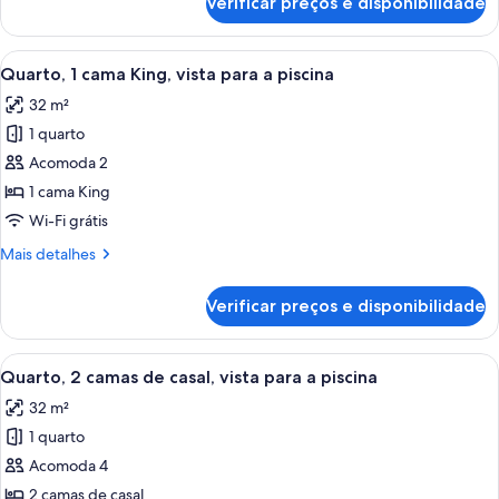
Verificar preços e disponibilidade
Quarto,
2
camas
Carrega
Quarto de hotel com uma cama grande,
5
de
Quarto, 1 cama King, vista para a piscina
todas
casal
32 m²
as
1 quarto
fotos
de
Acomoda 2
Quarto,
1 cama King
1
Wi-Fi grátis
cama
Mais
Mais detalhes
King,
detalhes
vista
de
Verificar preços e disponibilidade
Quarto,
para
1
a
cama
Carrega
Quarto de hotel com duas camas, uma e
piscina
5
King,
Quarto, 2 camas de casal, vista para a piscina
todas
vista
32 m²
para
as
a
1 quarto
fotos
piscina
de
Acomoda 4
Quarto,
2 camas de casal