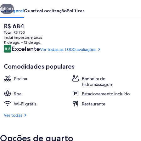
Valley
erior
Próximo
106+
Visão geral
Quartos
Localização
Políticas
O
R$ 684
preço
Total: R$ 753
atual
inclui impostos e taxas
é
11 de ago. – 12 de ago.
R$ 684
Avaliações
Excelente
8,8
Ver todas as 1.000 avaliações
8,8 de 10
Comodidades populares
Entrada da propriedade
Piscina
Banheira de
hidromassagem
Spa
Estacionamento incluído
Wi-Fi grátis
Restaurante
Ver todas
Opções de quarto