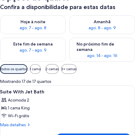
Confira a disponibilidade para estas datas
Verifica a disponibilidade para esta noite, ago. 7 - ago. 8
Verifica a disponibilidade par
Hoje à noite
Amanhã
ago. 7 - ago. 8
ago. 8 - ago. 9
Verifica a disponibilidade para este fim de semana, ago. 7 - ag
Verifica a disponibilidade par
Este fim de semana
No próximo fim de
semana
ago. 7 - ago. 9
ago. 14 - ago. 16
Filtros
Todos os quartos
1 cama
2 camas
3+ camas
disponíveis
para
Mostrando 17 de 17 quartos
os
Carrega
Cofres nos quartos, cortinas blackout
4
Suite With Jet Bath
quartos
todas
Acomoda 2
as
1 cama King
fotos
de
Wi-Fi grátis
Suite
Mais
Mais detalhes
With
detalhes