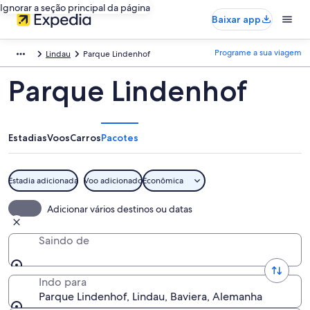
Ignorar a seção principal da página
Baixar app
Programe a sua viagem
Lindau
Parque Lindenhof
Parque Lindenhof
Estadias
Voos
Carros
Pacotes
Estadia adicionada
Voo adicionado
Econômica
Adicionar vários destinos ou datas
Saindo de
Indo para
Parque Lindenhof, Lindau, Baviera, Alemanha