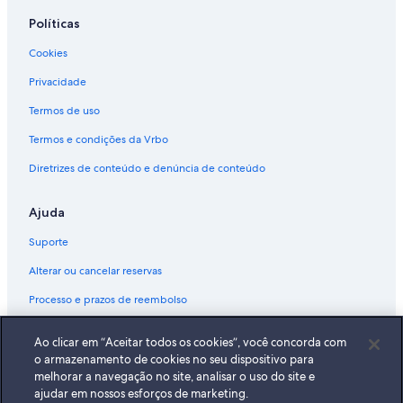
Políticas
Cookies
Privacidade
Termos de uso
Termos e condições da Vrbo
Diretrizes de conteúdo e denúncia de conteúdo
Ajuda
Suporte
Alterar ou cancelar reservas
Processo e prazos de reembolso
Reserve um voo usando um crédito da companhia aérea
Ao clicar em “Aceitar todos os cookies”, você concorda com
Documentos para viagens internacionais
o armazenamento de cookies no seu dispositivo para
melhorar a navegação no site, analisar o uso do site e
ajudar em nossos esforços de marketing.